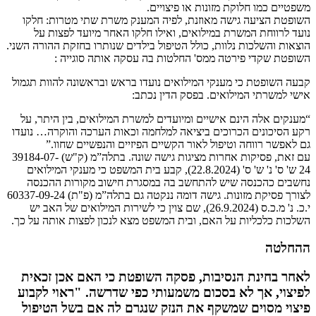
משפטיים כמו חלוקת מזונות או פיצויים.
השופטת הציעה גישה מאוזנת, לפיה המענק משרת שתי מטרות: חלקו
נועד לרווחת המשרת במילואים, ואילו חלקו האחר מיועד לפצות על
הוצאות והשלכות נלוות, כולל הטיפול בילדים שנותרו בחזקת ההורה השני.
השופטת שקדי פירטה ממס' החלטות בה עסקה אותה סוגייה :
קבעה השופטת כי מענקי המילואים נועדו בראש ובראשונה להוות תגמול
אישי למשרתי המילואים. בפסק הדין נכתב:
“מענקים אלה הינם אישיים ומיועדים למשרת המילואים, בין היתר, על
רקע הסיכונים הכרוכים ביציאה למלחמה וכאות הערכה והוקרה… נועדו
גם לאפשר רווחה וטיפול לאור הקשיים הפיזיים והנפשיים שחוו.”
עם זאת, פסיקות אחרות מציגות גישה שונה. בתלה”מ (ק"ש) 39184-07-
24 ש' ס' נ' ש' ס' (22.8.2024), קבע בית המשפט כי מענקי המילואים
נחשבים כהכנסה שיש להתחשב בה במסגרת חישוב מקורות ההכנסה
לצורך פסיקת מזונות. גישה דומה ננקטה גם בתלה”מ (פ"ת) 60337-09-24
י.כ. נ' מ.כ.ס (26.9.2024), שם צוין כי לשירות המילואים של האב יש
השלכות כלכליות על האם, ובית המשפט מצא לנכון לפצות אותה על כך.
ההחלטה
לאחר בחינת הנסיבות, פסקה השופטת כי האם אכן זכאית
לפיצוי, אך לא בסכום משמעותי כפי שדרשה. "ראוי לקבוע
פיצוי מסוים שמשקף את הנזק שנגרם לה אם בשל הטיפול