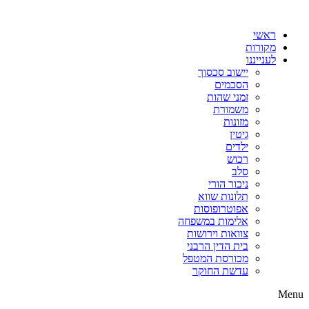
דלג
לתוכן
ראשי
מקורות
לענייננו
יישוב סכסוך
הסכמים
זמני שהות
משמורת
מזונות
גיטין
ילדים
רכוש
סלב
ניכור הורי
תלונות שווא
אפוטרופוסות
אלימות במשפחה
צוואות וירושות
בית הדין הרבני
מכורסת המטפל
עדשת החוקר
Menu