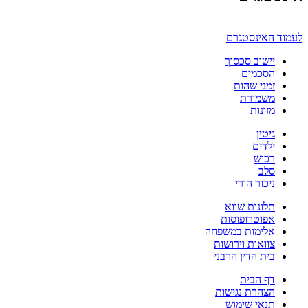
לעמוד האינסטגרם
יישוב סכסוך
הסכמים
זמני שהות
משמורת
מזונות
גיטין
ילדים
רכוש
סלב
ניכור הורי
תלונות שווא
אפוטרופוסות
אלימות במשפחה
צוואות וירושות
בית הדין הרבני
דף הבית
הצהרת נגישות
תנאי שימוש