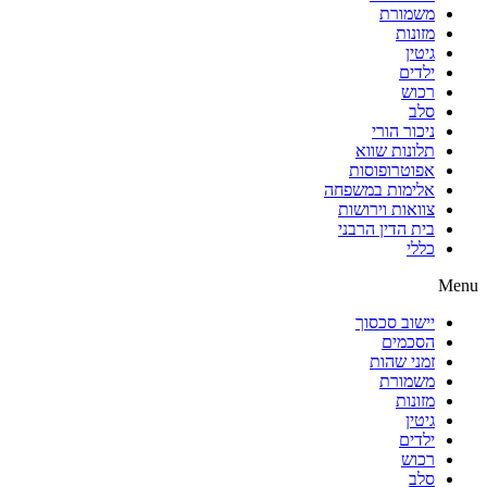
משמורת
מזונות
גיטין
ילדים
רכוש
סלב
ניכור הורי
תלונות שווא
אפוטרופוסות
אלימות במשפחה
צוואות וירושות
בית הדין הרבני
כללי
Menu
יישוב סכסוך
הסכמים
זמני שהות
משמורת
מזונות
גיטין
ילדים
רכוש
סלב