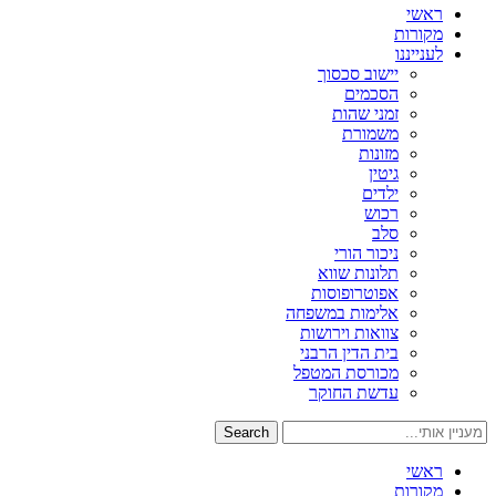
ראשי
מקורות
לענייננו
יישוב סכסוך
הסכמים
זמני שהות
משמורת
מזונות
גיטין
ילדים
רכוש
סלב
ניכור הורי
תלונות שווא
אפוטרופוסות
אלימות במשפחה
צוואות וירושות
בית הדין הרבני
מכורסת המטפל
עדשת החוקר
Search
ראשי
מקורות