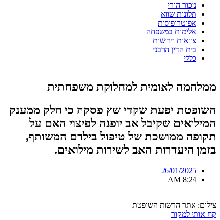
ניכור הורי
תלונות שווא
אפוטרופוסות
אלימות במשפחה
צוואות וירושות
בית הדין הרבני
כללי
ממלחמה לאומית למחלוקת משפחתית
השופטת יפעת שקדי שץ פסקה כי חלק ממענק
המילואים שקיבל אב יופנה לפיצוי האם על
תקופה ממושכת של טיפול בילדם המשותף,
בזמן היעדרות האב לשירות מילואים.
26/01/2025
8:24 AM
צילום: אתר הרשות השופטת
קח אותי למקור