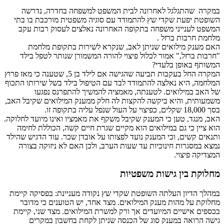
במקרה שהתגלגל לאחרונה לבית המשפט למשפחה בחדרה, נדרשה
השופטת יפעת שקדי שץ להתמודד עם סוגיה משפטית מורכבת בו בתי
המשפט לענייני משפחה בתקופה האחרונה נאלצים לעסוק רבות עקב
מלחמת חרבות ברזל .
האם מענק מילואים שניתן לאב, שנקרא לשירות בתקופת מלחמת
"חרבות ברזל," אמור לכלול פיצוי להורה המשמורן שנותר לטפל בילד
המשותף באופן בלעדי?
המקרה החל בעקבות תביעה שהגישה אם לילד בן 5, שטענה כי מאז פרוץ
המלחמה, היא נאלצה להתמודד לבד עם הטיפול בילד בשל שירותו התכוף
של האב במילואים. לטענתה, מאמציה להמשיך להתפרנס נפגעו
משמעותית, והיא ביקשה להקצות לה חלק ממענק המילואים שקיבל האב,
בסך 18,000 שקלים, כפיצוי על העול שנפל עליה בתקופה זו.
האב, מנגד, טען כי המענק שקיבל משקף את מאמציו ואינו מיועד לחלוקה.
הוא ציין כי גם במילואים הוא מקיים שגרת חיים קשה, הכוללת לחימה
ותנאים קשים, וכי המענק נועד לפצותו על אובדן שכר. עוד הדגיש שהילד
נמצא במסגרות חינוכיות עד שעות הערב, ולכן האם לא ניזוקה בצורה
המצדיקה פיצוי.
מחלוקת בין גישות משפטיות
במהלך הדיון העלתה השופטת שקדי שץ נקודה מעניינת: בפסיקה קיימת
מחלוקת על מהות מענק המילואים. מצד אחד, יש הטוענים כי מדובר
בכספים אישיים המיועדים אך ורק למשרת המילואים. מצד שני, קיימת
גישה הרואה במענק סוג של הכנסה שניתן לקחת בחשבון במקרים