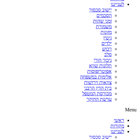
לענייננו
יישוב סכסוך
הסכמים
זמני שהות
משמורת
מזונות
גיטין
ילדים
רכוש
סלב
ניכור הורי
תלונות שווא
אפוטרופוסות
אלימות במשפחה
צוואות וירושות
בית הדין הרבני
מכורסת המטפל
עדשת החוקר
Menu
ראשי
מקורות
לענייננו
יישוב סכסוך