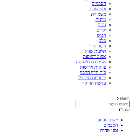
הסכמים
זמני שהות
משמורת
מזונות
גיטין
ילדים
רכוש
סלב
ניכור הורי
תלונות שווא
אפוטרופוסות
אלימות במשפחה
צוואות וירושות
בית הדין הרבני
מכורסת המטפל
עדשת החוקר
Search
Close
יישוב סכסוך
הסכמים
זמני שהות