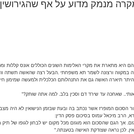
קרה מנמק מדוע על אף שהגירושין 
 היא מתארת את מקרי האלימות השונים הכוללים אונס קללות ומכו
 במקווה ורצונה לשמר תא משפחתי .הבעל רצה שהאשה תשתה וודקה
 היתר תיארה האשה גם את התנהלותם הכלכלית ולמעשה שמימון חי
אותי.. שאחכה עד שירד דם וסכין בלב. למה אתה שותק?"
ור הסכום המופרז אשר נכתב בה ובעת שבזמן הנישואין לא היה מצבם
א, הרב מיכאל עמוס בסיכום פסק הדין:
זם. אך הגם שהסכום הוא מוגזם מכל מקום יש לבחון לגופו של תיק
ין. לכן נראה שצודקת האישה בטענתה."