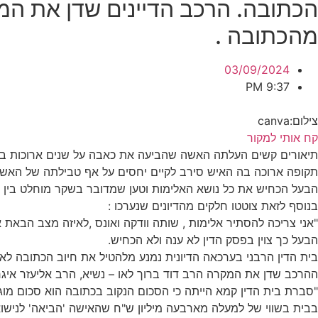
הכתובה. הרכב הדיינים שדן את המ
מהכתובה .
03/09/2024
9:37 PM
צילום:canva
קח אותי למקור
תיאורים קשים העלתה האשה שהביעה את כאבה על שנים ארוכות בהם
תקופה ארוכה בה האיש סירב לקיים יחסים על אף טבילתה של האשה
הבעל הכחיש את כל נושא האלימות וטען שמדובר בשקר מוחלט בין
בנוסף לזאת צוטטו חלקים מהדיונים שנערכו :
"אני צריכה להסתיר אלימות , שותה וודקה ואונס ,לאיזה מצב הבאת 
הבעל כך צוין בפסק הדין לא ענה ולא הכחיש.
בית הדין הרבני בערכאה הדיונית נמנע מלהטיל את חיוב הכתובה לא
ההרכב שדן את המקרה הרב דוד ברוך לאו – נשיא, הרב אליעזר איגר
"סברת בית הדין קמא הייתה כי הסכום הנקוב בכתובה הוא סכום מוג
בבית בשווי של למעלה מארבעה מיליון ש"ח שהאישה 'הביאה' לנישוא