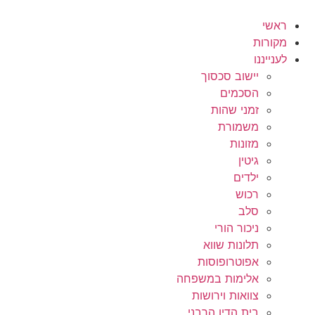
לג
תוכן
ראשי
מקורות
לענייננו
יישוב סכסוך
הסכמים
זמני שהות
משמורת
מזונות
גיטין
ילדים
רכוש
סלב
ניכור הורי
תלונות שווא
אפוטרופוסות
אלימות במשפחה
צוואות וירושות
בית הדין הרבני