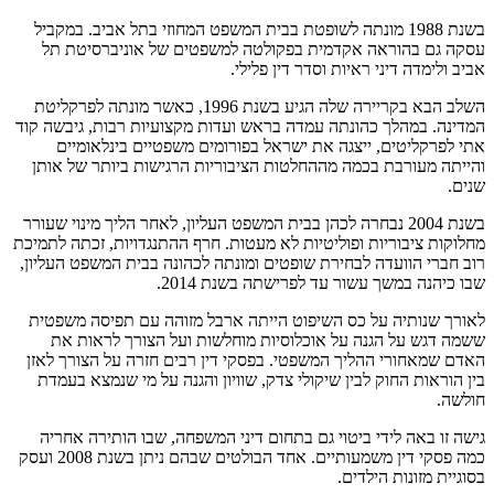
בשנת 1988 מונתה לשופטת בבית המשפט המחוזי בתל אביב. במקביל
עסקה גם בהוראה אקדמית בפקולטה למשפטים של אוניברסיטת תל
אביב ולימדה דיני ראיות וסדר דין פלילי.
השלב הבא בקריירה שלה הגיע בשנת 1996, כאשר מונתה לפרקליטת
המדינה. במהלך כהונתה עמדה בראש ועדות מקצועיות רבות, גיבשה קוד
אתי לפרקליטים, ייצגה את ישראל בפורומים משפטיים בינלאומיים
והייתה מעורבת בכמה מההחלטות הציבוריות הרגישות ביותר של אותן
שנים.
בשנת 2004 נבחרה לכהן בבית המשפט העליון, לאחר הליך מינוי שעורר
מחלוקות ציבוריות ופוליטיות לא מעטות. חרף ההתנגדויות, זכתה לתמיכת
רוב חברי הוועדה לבחירת שופטים ומונתה לכהונה בבית המשפט העליון,
שבו כיהנה במשך עשור עד לפרישתה בשנת 2014.
לאורך שנותיה על כס השיפוט הייתה ארבל מזוהה עם תפיסה משפטית
ששמה דגש על הגנה על אוכלוסיות מוחלשות ועל הצורך לראות את
האדם שמאחורי ההליך המשפטי. בפסקי דין רבים חזרה על הצורך לאזן
בין הוראות החוק לבין שיקולי צדק, שוויון והגנה על מי שנמצא בעמדת
חולשה.
גישה זו באה לידי ביטוי גם בתחום דיני המשפחה, שבו הותירה אחריה
כמה פסקי דין משמעותיים. אחד הבולטים שבהם ניתן בשנת 2008 ועסק
בסוגיית מזונות הילדים.