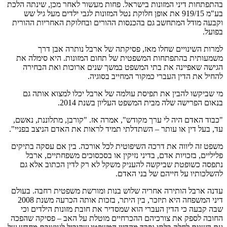
בהתפתחות דיני המזונות בישראל. פחות מעשור לאחר מכן, שינתה הלכת
בע"מ 919/15 את אופן חלוקת נטל המזונות לגבי ילדים מעל גיל שש
וקבעה מודל המתחשב גם בהכנסות ההורים ובחלוקת האחריות ההורית
בפועל.
למרות השינויים שחלו מאז, פסיקתה של ארבל נותרה אבן דרך
משמעותית בהתפתחות המשפטית של תחום המזונות. היא סימלה את
הגישה שאפיינה את בתי המשפט במשך שנים ארוכות ואת הבחירה
להחיל את הדין העברי כמקור המחייב בסוגיה.
מי שביקשו להבין את תפיסת עולמה של ארבל יכלו למצוא אותה גם
בנאום הפרישה שלה מבית המשפט העליון בשנת 2014.
"כבוד האדם היה לי ערך מקודש", אמרה אז. "קורבן, מתלוננת, נאשם,
עד, בעל דין או עותר – השתדלתי תמיד לראות את האדם הניצב בפניי".
משפט זה ליווה את דרכה השיפוטית לכל אורכה. בין אם עסקה בתיקים
פליליים, בזכויות אדם, בדיני נזיקין או בסכסוכים משפחתיים, ארבל
נתפסה כשופטת שביקשה להעניק משקל לא רק לדין הכתוב אלא גם
להשלכותיו על חייהם של בני האדם.
עדנה ארבל הותירה אחריה שלוש בנות ומורשת משפטית רחבה. בעולם
דיני המשפחה היא תיזכר, בין היתר, בזכות אותה הכרעה משנת 2008
שבה קבעה כי הדין העברי הוא שמסדיר את חובת מזונות הילדים וכי
החובה לספק את צורכיהם ההכרחיים מוטלת על האב – פסיקה שהפכה