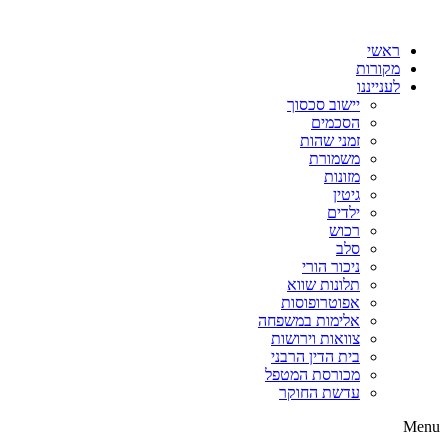
דלג
לתוכן
ראשי
מקורות
לענייננו
יישוב סכסוך
הסכמים
זמני שהות
משמורת
מזונות
גיטין
ילדים
רכוש
סלב
ניכור הורי
תלונות שווא
אפוטרופוסות
אלימות במשפחה
צוואות וירושות
בית הדין הרבני
מכורסת המטפל
עדשת החוקר
Menu