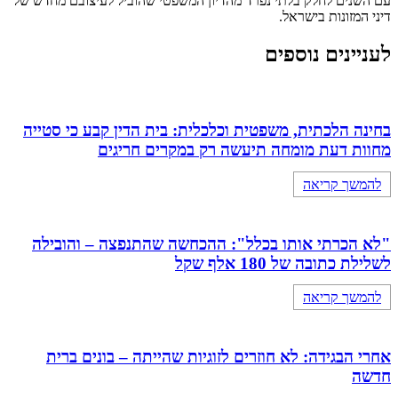
עם השנים לחלק בלתי נפרד מהדיון המשפטי שהוביל לעיצובם מחדש של
דיני המזונות בישראל.
לעניינים נוספים
בחינה הלכתית, משפטית וכלכלית: בית הדין קבע כי סטייה
מחוות דעת מומחה תיעשה רק במקרים חריגים
להמשך קריאה
"לא הכרתי אותו בכלל": ההכחשה שהתנפצה – והובילה
לשלילת כתובה של 180 אלף שקל
להמשך קריאה
אחרי הבגידה: לא חוזרים לזוגיות שהייתה – בונים ברית
חדשה