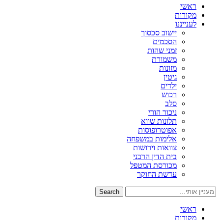
ראשי
מקורות
לענייננו
יישוב סכסוך
הסכמים
זמני שהות
משמורת
מזונות
גיטין
ילדים
רכוש
סלב
ניכור הורי
תלונות שווא
אפוטרופוסות
אלימות במשפחה
צוואות וירושות
בית הדין הרבני
מכורסת המטפל
עדשת החוקר
Search
ראשי
מקורות