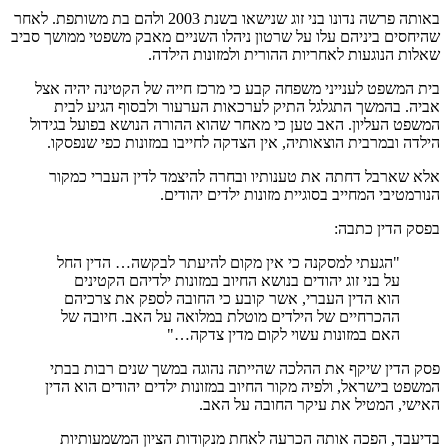
באותה פרשה נדונו בני זוג שנישאו בשנת 2003 ולהם בת משותפת. לאחר
שהיחסים ביניהם עלו על שרטון ניהלו השניים מאבק משפטי ממושך סביב
שאלות הנוגעות לאחריות ההורית ולמזונות הילדה.
בית המשפט לענייני משפחה קבע כי מרכז חייה של הקטינה יהיה אצל
אביה. בהמשך התגלגל התיק לערכאות הערעור ולבסוף הגיע לבית
המשפט העליון. האב טען כי מאחר שהוא ההורה הנושא בפועל בגידול
הילדה ובמרבית הוצאותיה, אין הצדקה לחייבו במזונות כפי שנפסקו.
אלא שארבל דחתה את טענותיו ובחרה להיצמד לדין העברי כמקור
הנורמטיבי המחייב בסוגיית מזונות ילדים יהודים.
בפסק הדין כתבה:
"הגעתי למסקנה כי אין מקום להיעתר לבקשה… הדין החל
על בני זוג יהודים בנושא החיוב במזונות ילדיהם הקטינים
הוא הדין העברי, אשר קובע כי החובה לספק את צרכיהם
ההכרחיים של הילדים מוטלת במלואה על האב. חיובה של
האם במזונות עשוי לקום מדין צדקה…"
פסק הדין שיקף את ההלכה שהייתה נהוגה במשך שנים רבות בבתי
המשפט בישראל, ולפיה מקור החיוב במזונות ילדים יהודים הוא הדין
האישי, המטיל את עיקר החובה על האב.
בדיעבד, הפכה אותה הכרעה לאחת מנקודות הציון המשמעותיות