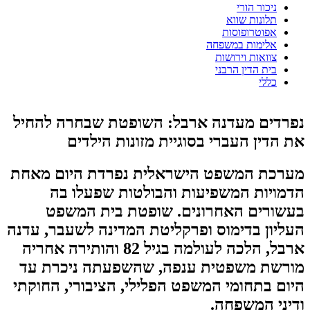
ניכור הורי
תלונות שווא
אפוטרופוסות
אלימות במשפחה
צוואות וירושות
בית הדין הרבני
כללי
נפרדים מעדנה ארבל: השופטת שבחרה להחיל
את הדין העברי בסוגיית מזונות הילדים
מערכת המשפט הישראלית נפרדת היום מאחת
הדמויות המשפיעות והבולטות שפעלו בה
בעשורים האחרונים. שופטת בית המשפט
העליון בדימוס ופרקליטת המדינה לשעבר, עדנה
ארבל, הלכה לעולמה בגיל 82 והותירה אחריה
מורשת משפטית ענפה, שהשפעתה ניכרת עד
היום בתחומי המשפט הפלילי, הציבורי, החוקתי
ודיני המשפחה.