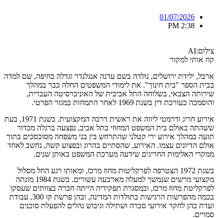
01/07/2026
2:38 PM
צילום:AI
קח אותי למקור
ארבל, ילידת ירושלים, נולדה בשם עדנה אנגלנדר וגדלה בחיפה, שם למדה
בבית הספר "בית חינוך". את לימודי המשפטים החלה כבר במהלך
שירותה הצבאי, בשלוחה התל אביבית של האוניברסיטה העברית,
והוסמכה כעורכת דין בשנת 1969 לאחר התמחות במגזר הפרטי.
אירוע חריג ודרמטי ליווה את ראשית דרכה המקצועית. בשנת 1971, בעת
ששהתה באולם בית המשפט המחוזי בתל אביב, נפצעה ברגלה מכדור
תועה במהלך אירוע ירי קטלני שהתרחש בין בני משפחה מסוכסכים בתוך
אולם הדיונים עצמו. האירוע, שהסתיים בהרוג ובפצוע קשה, נחשב לאחד
ממקרי האלימות החריגים שידעה מערכת המשפט באותן שנים.
בשנת 1972 הצטרפה לפרקליטות מחוז מרכז, ומאותו רגע החל מסלול
מקצועי מרשים שנמשך למעלה מארבעה עשורים. בשנת 1984 מונתה
לפרקליטת מחוז מרכז, ובמסגרת תפקידיה הייתה חברה בצוותים שעסקו
בכמה מהפרשות הרגישות בתולדות המדינה, ובהן פרשת קו 300, עבודת
ועדת כהן לחקר אירועי סברה ושתילה וגיבוש נהלים להפעלת סוכנים
סמויים.