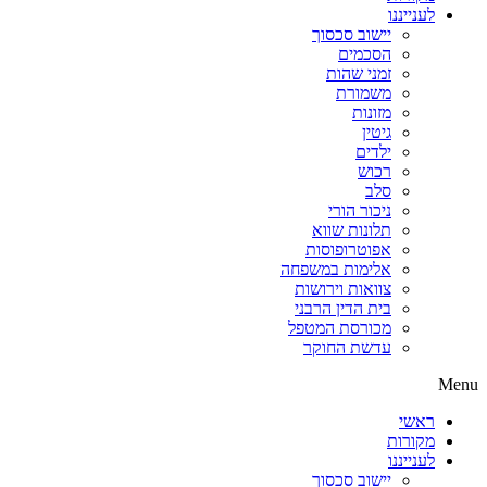
לענייננו
יישוב סכסוך
הסכמים
זמני שהות
משמורת
מזונות
גיטין
ילדים
רכוש
סלב
ניכור הורי
תלונות שווא
אפוטרופוסות
אלימות במשפחה
צוואות וירושות
בית הדין הרבני
מכורסת המטפל
עדשת החוקר
Menu
ראשי
מקורות
לענייננו
יישוב סכסוך