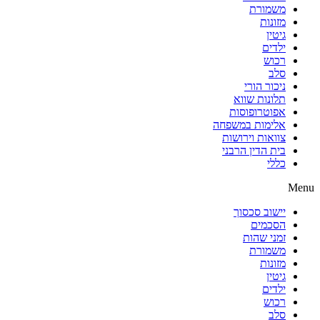
משמורת
מזונות
גיטין
ילדים
רכוש
סלב
ניכור הורי
תלונות שווא
אפוטרופוסות
אלימות במשפחה
צוואות וירושות
בית הדין הרבני
כללי
Menu
יישוב סכסוך
הסכמים
זמני שהות
משמורת
מזונות
גיטין
ילדים
רכוש
סלב