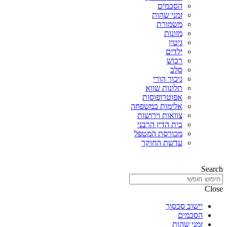
הסכמים
זמני שהות
משמורת
מזונות
גיטין
ילדים
רכוש
סלב
ניכור הורי
תלונות שווא
אפוטרופוסות
אלימות במשפחה
צוואות וירושות
בית הדין הרבני
מכורסת המטפל
עדשת החוקר
Search
Close
יישוב סכסוך
הסכמים
זמני שהות