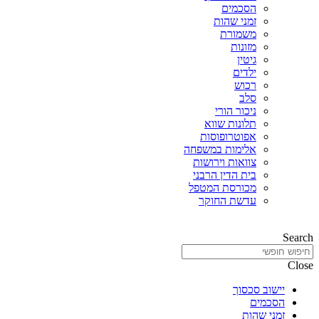
הסכמים
זמני שהות
משמורת
מזונות
גיטין
ילדים
רכוש
סלב
ניכור הורי
תלונות שווא
אפוטרופוסות
אלימות במשפחה
צוואות וירושות
בית הדין הרבני
מכורסת המטפל
עדשת החוקר
Search
Close
יישוב סכסוך
הסכמים
זמני שהות