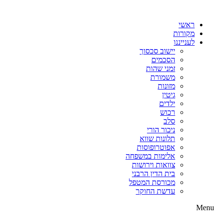
דלג
לתוכן
ראשי
מקורות
לענייננו
יישוב סכסוך
הסכמים
זמני שהות
משמורת
מזונות
גיטין
ילדים
רכוש
סלב
ניכור הורי
תלונות שווא
אפוטרופוסות
אלימות במשפחה
צוואות וירושות
בית הדין הרבני
מכורסת המטפל
עדשת החוקר
Menu