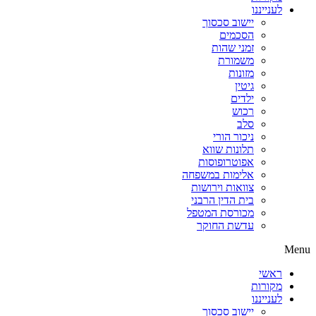
לענייננו
יישוב סכסוך
הסכמים
זמני שהות
משמורת
מזונות
גיטין
ילדים
רכוש
סלב
ניכור הורי
תלונות שווא
אפוטרופוסות
אלימות במשפחה
צוואות וירושות
בית הדין הרבני
מכורסת המטפל
עדשת החוקר
Menu
ראשי
מקורות
לענייננו
יישוב סכסוך