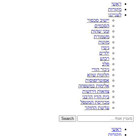
ראשי
מקורות
לענייננו
יישוב סכסוך
הסכמים
זמני שהות
משמורת
מזונות
גיטין
ילדים
רכוש
סלב
ניכור הורי
תלונות שווא
אפוטרופוסות
אלימות במשפחה
צוואות וירושות
בית הדין הרבני
מכורסת המטפל
עדשת החוקר
Search
ראשי
מקורות