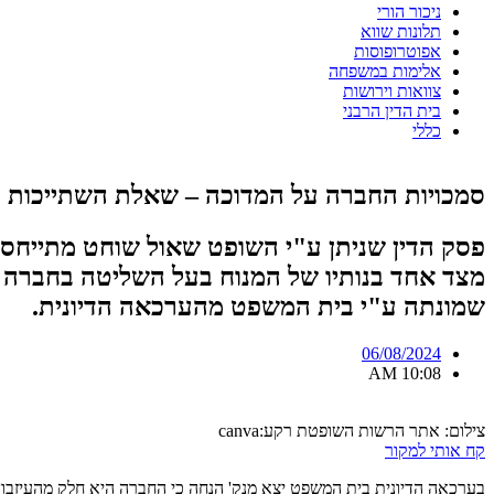
ניכור הורי
תלונות שווא
אפוטרופוסות
אלימות במשפחה
צוואות וירושות
בית הדין הרבני
כללי
סמכויות החברה על המדוכה – שאלת השתייכות ה
פסק הדין שניתן ע"י השופט שאול שוחט מתייחס 
מצד אחד בנותיו של המנוח בעל השליטה בחברה ש
שמונתה ע"י בית המשפט מהערכאה הדיונית.
06/08/2024
10:08 AM
צילום: אתר הרשות השופטת רקע:canva
קח אותי למקור
בערכאה הדיונית בית המשפט יצא מנק' הנחה כי החברה היא חלק מהעיזבון 