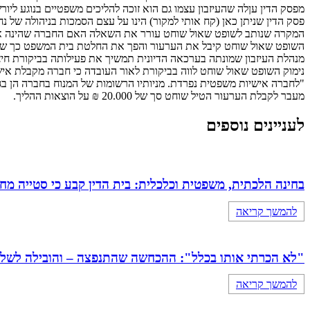
מפסק הדין עןלה שהעיזבון עצמו גם הוא זוכה להליכים משפטיים בנוגע ליור
פסק הדין שניתן כאן (קח אותי למקור) הינו על עצם הסמכות בניהולה של נ
המקרה שנותב לשופט שאול שוחט עורר את השאלה האם החברה שהינה איש
השופט שאול שוחט קיבל את הערעור והפך את החלטת בית המשפט כך של
מנהלת העיזבון שמונתה בערכאה הדיונית תמשיך את פעילותה בביקורת חיצו
נימוק השופט שאול שוחט לווה בביקורת לאור העובדה כי חברה מקבלת אי
"לחברה אישיות משפטית נפרדת. מניותיו הרשומות של המנוח בחברה הן בגדר
מעבר לקבלת הערעור הטיל שוחט סך של 20.000 ₪ על הוצאות ההליך.
לעניינים נוספים
בחינה הלכתית, משפטית וכלכלית: בית הדין קבע כי סטייה מ
להמשך קריאה
"לא הכרתי אותו בכלל": ההכחשה שהתנפצה – והובילה לשלילת כתובה 
להמשך קריאה