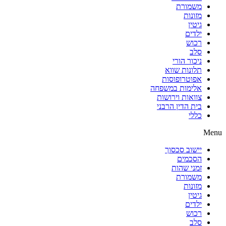
משמורת
מזונות
גיטין
ילדים
רכוש
סלב
ניכור הורי
תלונות שווא
אפוטרופוסות
אלימות במשפחה
צוואות וירושות
בית הדין הרבני
כללי
Menu
יישוב סכסוך
הסכמים
זמני שהות
משמורת
מזונות
גיטין
ילדים
רכוש
סלב