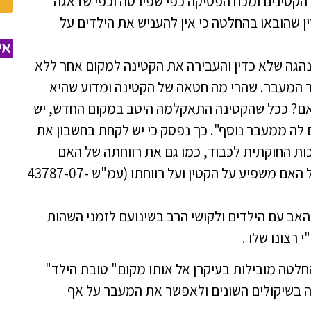
הקטינים ומכח הפסיקה כפי שפירטה וכפי שדאגה
ן שהובאו בהחלטה כי אין להעניש את הילדים על
אי
נהגה שלא כדין והעבירה את הקטינה למקום אחר ללא
המעבר. שהרי מה חטאה של הקטינה ומדוע שהיא
אם? ככל שהקטינה התאקלמה היטב במקום החדש, יש
ם לה ממעבר נוסף". כך נפסק כי יש לקחת בחשבון את
ות החוקתית לכבוד, כמו גם את רווחתה של האם
במקום המגורים החדש ואת השיקול שאושרה של האם משפיע על הקטין ועל רווחתו (עמ"ש 43787-07-
ב עם הילדים ולקושי הרב בשינועם לזמני השהות
רצונו שלו .
לטה מובילות בעיקרן אל אותו מקום" טובת הילד"
ה בשיקולים השונים ולאפשר את המעבר על אף