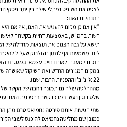
את ההחלטה קיבלה נחמיאס מתוך ראיית טובת 
לצטט את השופט נפתלי שילה בין יתר פסקי הדי
התנהלות האם:
"אין אם כן מקום להעניש את האם, אף אם היא 
רשות בהמ"ש, באמצעות דחיית בקשתה לאישור 
תישא על גבה הצנום את תוצאות מחדלה של ה
ליתן משמעות אף לנתון זה ולנזק שעלול להיגר
הזכות למעבר ולאורח חיים עצמאי במסגרת הזכ
22 א' נ' ב' וההפניות הרבות שם)."
מההחלטה עולה גם תמונה רחבה של הקשר של הא
שלסירוגין נעשו במרכז קשר בהסכמת האם ועפ"י 
שתי הגישות אותם פירטה נחמיאס טרם מתן ההח
כמובן שם מחליטה נחמיאס להיכנס לעובי הקור