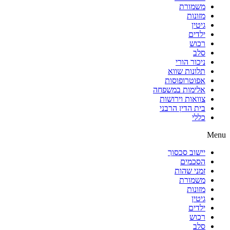
משמורת
מזונות
גיטין
ילדים
רכוש
סלב
ניכור הורי
תלונות שווא
אפוטרופוסות
אלימות במשפחה
צוואות וירושות
בית הדין הרבני
כללי
Menu
יישוב סכסוך
הסכמים
זמני שהות
משמורת
מזונות
גיטין
ילדים
רכוש
סלב