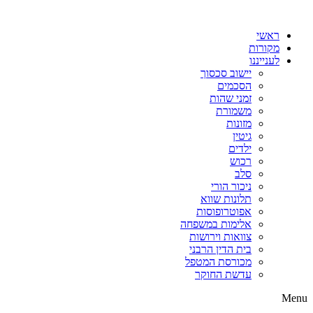
דלג
לתוכן
ראשי
מקורות
לענייננו
יישוב סכסוך
הסכמים
זמני שהות
משמורת
מזונות
גיטין
ילדים
רכוש
סלב
ניכור הורי
תלונות שווא
אפוטרופוסות
אלימות במשפחה
צוואות וירושות
בית הדין הרבני
מכורסת המטפל
עדשת החוקר
Menu