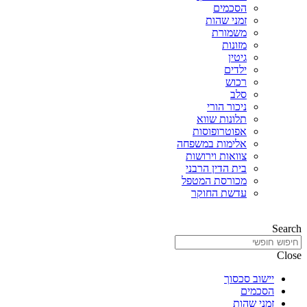
הסכמים
זמני שהות
משמורת
מזונות
גיטין
ילדים
רכוש
סלב
ניכור הורי
תלונות שווא
אפוטרופוסות
אלימות במשפחה
צוואות וירושות
בית הדין הרבני
מכורסת המטפל
עדשת החוקר
Search
Close
יישוב סכסוך
הסכמים
זמני שהות