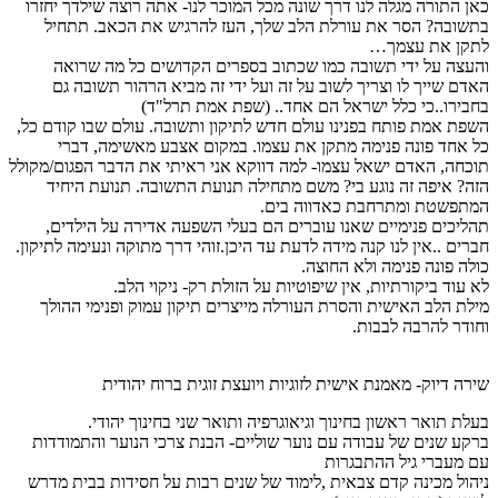
כאן התורה מגלה לנו דרך שונה מכל המוכר לנו- אתה רוצה שילדך יחזרו
בתשובה? הסר את עורלת הלב שלך, העז להרגיש את הכאב. תתחיל
לתקן את עצמך…
והעצה על ידי תשובה כמו שכתוב בספרים הקדושים כל מה שרואה
האדם שייך לו וצריך לשוב על זה ועל ידי זה מביא הרהור תשובה גם
בחבירו..כי כלל ישראל הם אחד.. (שפת אמת תרל"ד)
השפת אמת פותח בפנינו עולם חדש לתיקון ותשובה. עולם שבו קודם כל,
כל אחד פונה פנימה מתקן את עצמו. במקום אצבע מאשימה, דברי
תוכחה, האדם ישאל עצמו- למה דווקא אני ראיתי את הדבר הפגום/מקולל
הזה? איפה זה נוגע בי? משם מתחילה תנועת התשובה. תנועת היחיד
המתפשטת ומתרחבת כאדווה בים.
תהליכים פנימיים שאנו עוברים הם בעלי השפעה אדירה על הילדים,
חברים ..אין לנו קנה מידה לדעת עד היכן.זוהי דרך מתוקה ונעימה לתיקון.
כולה פונה פנימה ולא החוצה.
לא עוד ביקורתיות, אין שיפוטיות על הזולת רק- ניקוי הלב.
מילת הלב האישית והסרת העורלה מייצרים תיקון עמוק ופנימי ההולך
וחודר להרבה לבבות.
שירה דיוק- מאמנת אישית לזוגיות ויועצת זוגית ברוח יהודית
בעלת תואר ראשון בחינוך וגיאוגרפיה ותואר שני בחינוך יהודי.
ברקע שנים של עבודה עם נוער שוליים- הבנת צרכי הנוער והתמודדות
עם מעברי גיל ההתבגרות
ניהול מכינה קדם צבאית ,לימוד של שנים רבות על חסידות בבית מדרש