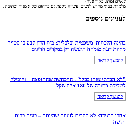
לנשים (מתן, באור פניך)
מלמדת בבתי מדרש לנשים. עשייה נוספת גם בתחום של אומנות וכתיבה .
לעניינים נוספים
בחינה הלכתית, משפטית וכלכלית: בית הדין קבע כי סטייה
מחוות דעת מומחה תיעשה רק במקרים חריגים
להמשך קריאה
"לא הכרתי אותו בכלל": ההכחשה שהתנפצה – והובילה
לשלילת כתובה של 180 אלף שקל
להמשך קריאה
אחרי הבגידה: לא חוזרים לזוגיות שהייתה – בונים ברית
חדשה