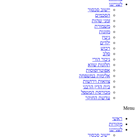
לענייננו
יישוב סכסוך
הסכמים
זמני שהות
משמורת
מזונות
גיטין
ילדים
רכוש
סלב
ניכור הורי
תלונות שווא
אפוטרופוסות
אלימות במשפחה
צוואות וירושות
בית הדין הרבני
מכורסת המטפל
עדשת החוקר
Menu
ראשי
מקורות
לענייננו
יישוב סכסוך