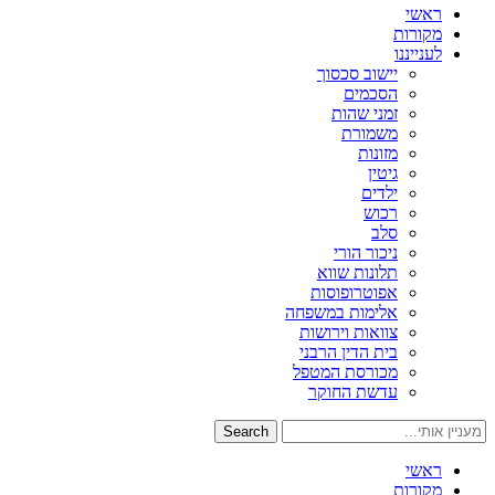
ראשי
מקורות
לענייננו
יישוב סכסוך
הסכמים
זמני שהות
משמורת
מזונות
גיטין
ילדים
רכוש
סלב
ניכור הורי
תלונות שווא
אפוטרופוסות
אלימות במשפחה
צוואות וירושות
בית הדין הרבני
מכורסת המטפל
עדשת החוקר
Search
ראשי
מקורות