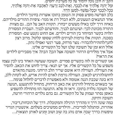
הקב"ה ולכן נוכל ללמוד על כל מערכת יחסים.
וּמָל יְהוָה אֱלֹהֶיךָ אֶת-לְבָבְךָ, וְאֶת-לְבַב זַרְעֶךָ: לְאַהֲבָה אֶת-יְהוָה אֱלֹהֶיךָ,
בְּכָל-לְבָבְךָ וּבְכָל-נַפְשְׁךָ–לְמַעַן חַיֶּיךָ.
בלב הפרשה מופיע פסוק זה הטומן בתוכו אוצרות בחינוך הילדים.
אחד הנושאים הטעונים, ללא הבדל דת או מגזר- ציפיות ההורים מילדיהם.
באיזה דרך ילכו באילו מעשים ייבחרו. תקוות האב על הבן.. גם מצוות
התורה מכוונת לכך: ושיננתם לבניך, והודעתם לבניך. העברת המסורת
תלויה בקשר המיוחד בין הורים וילדים. אם החוט נקטע שם- המסורת
בסכנה. תקוות אלו גורמות לעיתים ללחץ שסופו קלקול. מרוב רצון
לחנך/להזהיר/להבהיר- נוצר מרחק, פער רגשי ואפילו נתק..
אלול הוא זמן של תשובה שלנו ושל כל הקשורים אלינו.
אבל איך מולידים הרהור תשובה אצל הבן? הבת? איך מסבירים לילדים
את הראוי?
אנו קשורים זה לזה בקשרים סמויים. תשובה שעושה האחד בינו לבין עצמו
משפיע על כל הקשורים אליו. אך יש תנאי- צריך לחוש את הכאב. להסיר
את העורלה. העורלה היא אוטם שריר הלב הרוחני. מונעת מהאדם
לחוש/להרגיש לכאוב. העורלה גורמת לאדם להיות אדיש, לא לקחת ללב,
היא בונה שכבת הגנה אטומה ולא מאפשרת לדברים לחלחל פנימה…
אך כשאדם מתחיל להרגיש את כאב הריחוק, מתחיל להתגעגע ,תנועה
של תשובה נולדת בתוכו. וראו זה פלא .התנועה הזו מתחילה להשפיע
באופן נסתר ועמוק על כל הקשורים. גם בהם נולדים הרהורי חרטה,
תשובה ותיקון.
כמה שונה דרך זו מהדרך הרגילה והמקובלת. דרך של הוכחות,דיבור,
אזהרות, ומתגלגל למריבות.. והילדים ממשיכים בשלהם. אינשטיין הגדיר
טיפשות כדרך שבה אדם נוהג בה שוב ושוב ומגיע לאותן תוצאות…