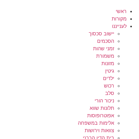
לג
תוכן
ראשי
מקורות
לענייננו
יישוב סכסוך
הסכמים
זמני שהות
משמורת
מזונות
גיטין
ילדים
רכוש
סלב
ניכור הורי
תלונות שווא
אפוטרופוסות
אלימות במשפחה
צוואות וירושות
בית הדין הרבני