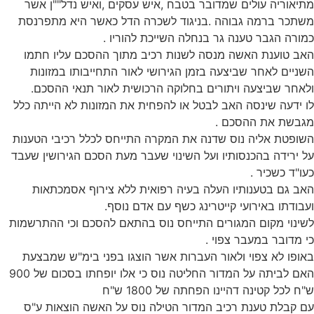
מתיאוריה עולים שמדובר בטבח ,איש עסקים ,ואיש נדל""ן אשר
משתכר ברמה גבוהה .בניגוד לשכרה הדל כאשר היא מתפרנסת
כמורה הגבר טענה גר בנחלה השייכת להוריו .
האב טוענת האשה מנסה לשנות רכיב מתוך ההסכם עליו חתמו
השניים לאחר שביצעה בזמן הגירושי לאור התחייבותו במזונות
ולאחר שביצעה ויתורים בחלוקה הרכושית לאור תנאי ההסכם.
לו ידעה שינסה האב לבטל או להפחית את המזונות לא הייתה כלל
מגבשת את ההסכם .
השופטת אליה נוס שדנה את המקרה התייחס לכלל רכיבי הטענות
על ירידה בהכנסותיו ועל השינוי שעבר מעת הסכם הגירושין שעבד
כעו"ד כשכיר .
האב גם בטענותיו העלה בעיה רפואית ללא צירוף אסמכתאות
ועבודתו באירועי קייטרינג כשף עם אדם נוסף.
לשינוי מקום המגורים התייחס נוס בהתאם להסכם וכי ההתרשמות
כי מדובר במעבר צפוי .
באופו לא צפוי ולאור העברות אשר הוצגו בפני בימ"ש שמבצעת
האם לביתה על המדור החליטה נוס כי אלו יופחתו בסכום של 900
ש"ח לכל קטינה דהיינו הפחתה של 1800 ש"ח
עם קבלת טענת רכיב המדור הטילה נוס על האשה הוצאות ע"ס