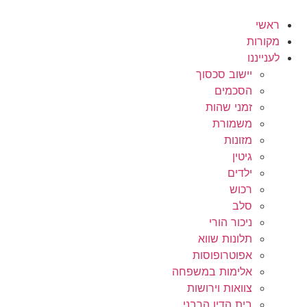
לג
תוכן
ראשי
מקורות
לענייננו
יישוב סכסוך
הסכמים
זמני שהות
משמורת
מזונות
גיטין
ילדים
רכוש
סלב
ניכור הורי
תלונות שווא
אפוטרופוסות
אלימות במשפחה
צוואות וירושות
בית הדין הרבני