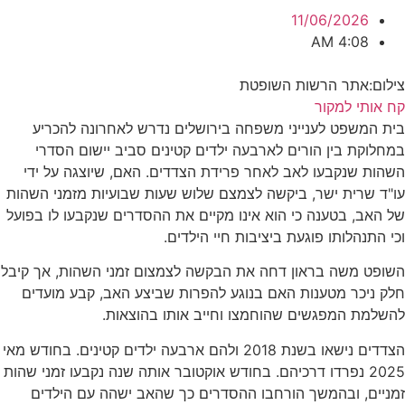
11/06/2026
4:08 AM
צילום:אתר הרשות השופטת
קח אותי למקור
בית המשפט לענייני משפחה בירושלים נדרש לאחרונה להכריע
במחלוקת בין הורים לארבעה ילדים קטינים סביב יישום הסדרי
השהות שנקבעו לאב לאחר פרידת הצדדים. האם, שיוצגה על ידי
עו"ד שרית ישר, ביקשה לצמצם שלוש שעות שבועיות מזמני השהות
של האב, בטענה כי הוא אינו מקיים את ההסדרים שנקבעו לו בפועל
וכי התנהלותו פוגעת ביציבות חיי הילדים.
השופט משה בראון דחה את הבקשה לצמצום זמני השהות, אך קיבל
חלק ניכר מטענות האם בנוגע להפרות שביצע האב, קבע מועדים
להשלמת המפגשים שהוחמצו וחייב אותו בהוצאות.
הצדדים נישאו בשנת 2018 ולהם ארבעה ילדים קטינים. בחודש מאי
2025 נפרדו דרכיהם. בחודש אוקטובר אותה שנה נקבעו זמני שהות
זמניים, ובהמשך הורחבו ההסדרים כך שהאב ישהה עם הילדים