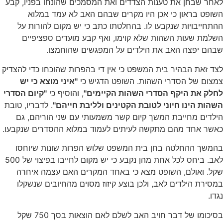
לאחר שבחן את טענות הצדדים ואת המסמכים שהונחו בפניו, קבע
השופט בראון כי אכן היו מקרים שבהם האב לא עמד במלוא
ההתחייבויות שנקבעו לו. בהחלטתו כתב כי יש מקום להורות על
השלמת שעות השהות שלא קוימו, ואף קבע מועדים ספציפיים
שבהם יפצה האב את הילדים על המפגשים שהוחמצו.
לצד זאת הבהיר בית המשפט כי אין די בהפרות שהוכחו כדי להצדיק
צמצום של הסדרי השהות. השופט הדגיש כי
"איני מוצא כי יש
לחלק את היקף הסדרי השהות הקיימים"
, והוסיף כי
"קיום הסדרי
השהות הינו חיוני לטובת הקטינים ולליבת חייהם"
. לדבריו, טובת
הילדים מחייבת המשך קיום קשר משמעותי עם שני הוריהם, גם
כאשר אחד מהם מתקשה לעיתים לעמוד במלוא ההסדרים שנקבעו.
בהמשך ההחלטה בחן בית המשפט שלוש הפרות שונות שיוחסו
לאב. ביחס לכל אחת מהן נקבע כי יש מקום לחייבו בפיצוי של 500
שקל. ואולם, השופט מצא כי באחד המקרים האם עצמה איחרה
במסירת הילדים לאב, ולכן בוצע קיזוז מסוים מהחיובים שנשקלו
נגדו.
בסיכומו של דבר חויב האב לשלם לאם הוצאות בסך 750 שקל