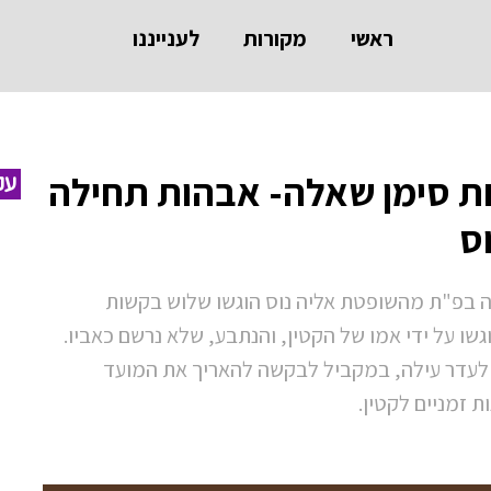
ראשי
מקורות
לענייננו
חת סימן שאלה- אבהות תחילה
עק
ס
בפ"ת מהשופטת אליה נוס הוגשו שלוש בקשות
ין א', יליד 2022. הבקשות הוגשו על ידי אמו של הקטין, והנתבע, שלא נרשם כאביו.
לעדר עילה, במקביל לבקשה להאריך את המועד
 זמניים לקטין.