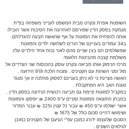
השופטת אפרת ונקרט מבית המשפט לענייני משפחה בפ"ת
מנמקת בפסק הדין שפורסם לאחרונה את הסיבות אשר הובילו
אותה להפחית את המזונות על אף שהאשה תבעה להגדלתם.
ב34 עמודים בעניינם של הורים לשלושה ילדים והמזונות
שמשולמים הם בגין שניים מהם לאור נכות אחד הילדים עליו
משולמת קצבה מהביטוח הלאומי.
מרכז הנימוק אותו מביאה ונקרט עוסק בהכנסות שני הצדדים אל
מול זמני השהות עם הקטינים . ומכוח הלכת 919 הידועה .
האשה מציינת כי לא ניתן בעניינם לפסוק מהלכה זו אך מנגד
טענת האב היא המתקבלת .
במקביל למזונות קיימת גם תביעה רכושית הנידונה בפסק הדין .
במבחן התוצאה ממזונות זמניים ע"ס 2400 ₪ יופסקו והמזונות
אשר ישולמו ע"ס 450 ₪ עבור כל קטין ו325 ₪ עבור המדור
ושימושו דהיינו סכום כולל של 1675 ₪
הסכום שלעצמו ידורג כמובן עפ"י הגיעם של הקטינים כמובן
לגילאים השונים .