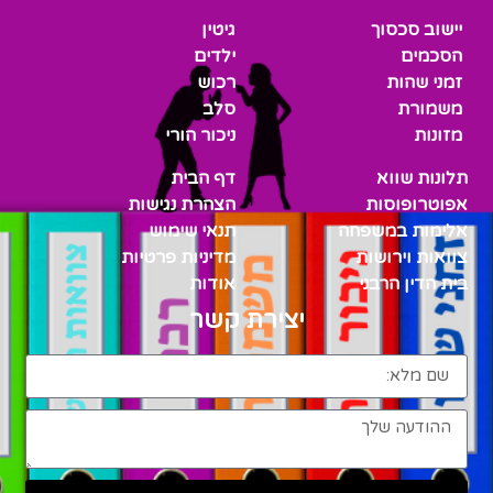
יישוב סכסוך
גיטין
הסכמים
ילדים
זמני שהות
רכוש
משמורת
סלב
מזונות
ניכור הורי
תלונות שווא
דף הבית
אפוטרופוסות
הצהרת נגישות
אלימות במשפחה
תנאי שימוש
צוואות וירושות
מדיניות פרטיות
בית הדין הרבני
אודות
יצירת קשר