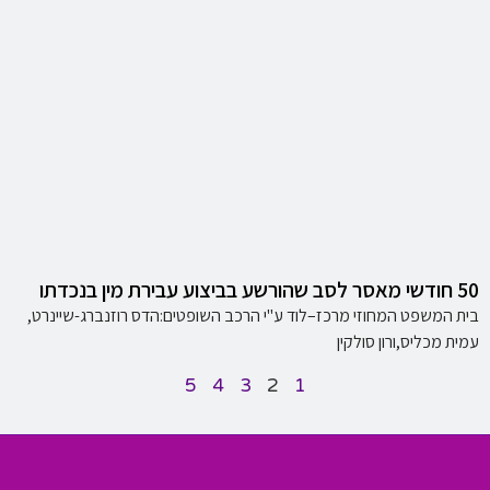
50 חודשי מאסר לסב שהורשע בביצוע עבירת מין בנכדתו
בית המשפט המחוזי מרכז–לוד ע"י הרכב השופטים:הדס רוזנברג-שיינרט,
עמית מכליס,ורון סולקין
5
4
3
2
1