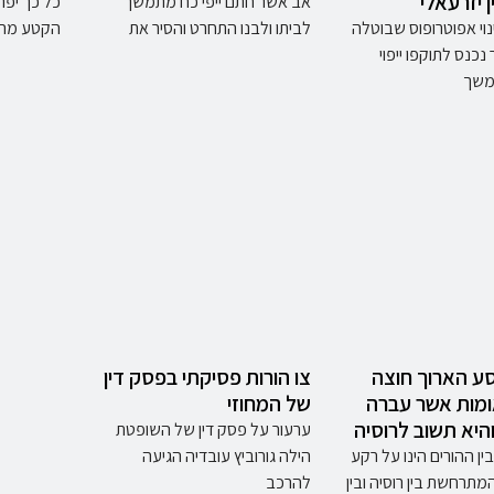
 יזרעאלי
אב אשר חתם ייפי כח מתמשך
כל כך יפה
וי אפוטרופוס שבוטלה
לביתו ולבנו התחרט והסיר את
הקטע מהת
נכנס לתוקפו ייפוי
משך
ע הארוך חוצה
צו הורות פסיקתי בפסק דין
ומות אשר עברה
של המחוזי
היא תשוב לרוסיה
ערעור על פסק דין של השופטת
ן ההורים הינו על רקע
הילה גורוביץ עובדיה הגיעה
תרחשת בין רוסיה ובין
להרכב