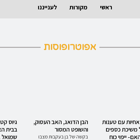
ראשי
מקורות
לענייננו
אפוטרופוסות
אחיות עם טענות
הבן הדואג, האב העסוק,
גיוס קטי
 משיכת כספים
והשופט המסור
בבית הא
אם- ייפוי כוח
שמואל ב
בקשה של בן בעקבות מצבו