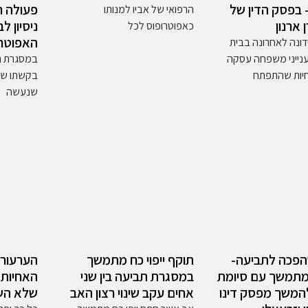
בפסק הדין של
פעולה ח
הרפואי של אביו למנותו
 ארנון
ניסיון ל
כאפוטרופוס לכל
האפוטרו
דונה לאחרונה בבית
ייני משפחה עסקה
במסגרת ה
יות שהתפתח
בקשתו של 
שנעשה
פכה לתביעה-
תוקף ייפוי כח מתמשך
הערעור 
ח מתמשך עם סיומת
במסגרת תביעה בין שני
האחיות
המשך מפסק דינו
אחים עקב שינוי רצון האב
שלא השל