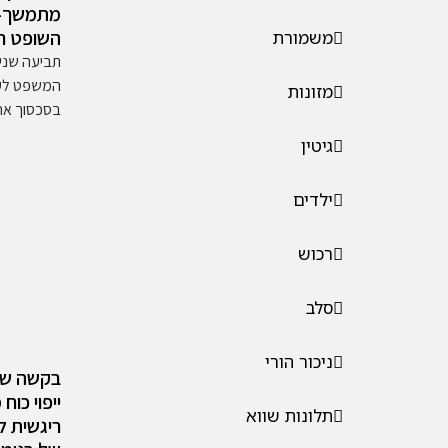
מתמשך- 
השופט רן
משמורת
תביעה שני
המשפט לענ
מזונות
בסכסוך אח
גיטין
ילדים
רכוש
סלב
ניכור הורי
בקשה שה
ייפוי כו
תלונות שווא
ריגשית ל