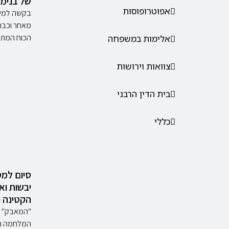
של בנימין
אפוטרופוסות
בקשה למינ
מאחר וכבר 
הכוח המת
אלימות במשפחה
צוואות וירושות
בית הדין הרבני
כללי
סיום למס
יבשות וא
הקטינה ו
"המאבק" בי
המלחמה המ