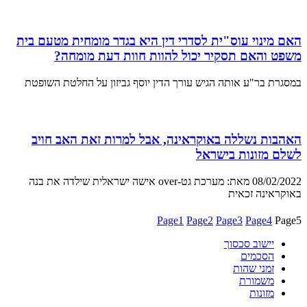
האם מינוי עוס"ית לסדרי דין היא בגדר מומחית מטעם בית
משפט והאם תסקיר יכול להוות חוות דעת מומחה?
במסגרת בר"ע אותה הגיש עורך הדין יוסף גביזון על החלטת השופטת
האהבות נשללה באוקראינה, אבל למרות זאת האב חויב
לשלם מזונות בישראל
08/02/2022 מאת: מערכת גט-over אישה ישראלית שילדה את בנה
באוקראינה זכאית
Page
1
Page
2
Page
3
Page
4
Page
5
יישוב סכסוך
הסכמים
זמני שהות
משמורת
מזונות