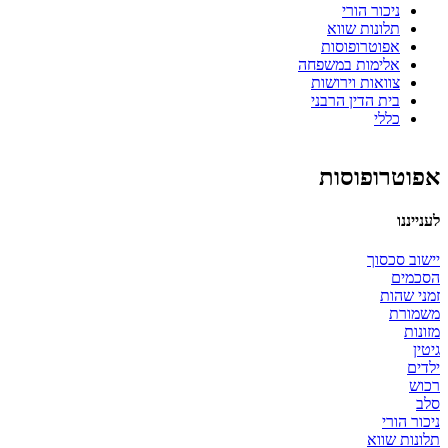
ניכור הורי
תלונות שווא
אפוטרופוסות
אלימות במשפחה
צוואות וירושות
בית הדין הרבני
כללי
אפוטרופוסות
לענייננו
יישוב סכסוך
הסכמים
זמני שהות
משמורת
מזונות
גיטין
ילדים
רכוש
סלב
ניכור הורי
תלונות שווא