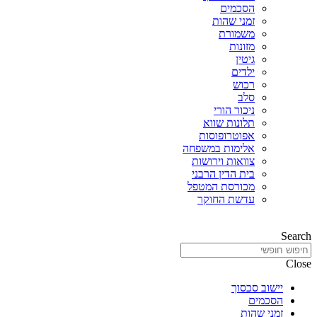
הסכמים
זמני שהות
משמורת
מזונות
גיטין
ילדים
רכוש
סלב
ניכור הורי
תלונות שווא
אפוטרופוסות
אלימות במשפחה
צוואות וירושות
בית הדין הרבני
מכורסת המטפל
עדשת החוקר
Search
Close
יישוב סכסוך
הסכמים
זמני שהות