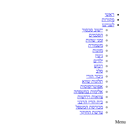
דלג
לתוכן
ראשי
מקורות
לענייננו
יישוב סכסוך
הסכמים
זמני שהות
משמורת
מזונות
גיטין
ילדים
רכוש
סלב
ניכור הורי
תלונות שווא
אפוטרופוסות
אלימות במשפחה
צוואות וירושות
בית הדין הרבני
מכורסת המטפל
עדשת החוקר
Menu