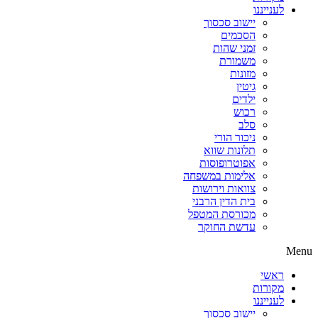
לענייננו
יישוב סכסוך
הסכמים
זמני שהות
משמורת
מזונות
גיטין
ילדים
רכוש
סלב
ניכור הורי
תלונות שווא
אפוטרופוסות
אלימות במשפחה
צוואות וירושות
בית הדין הרבני
מכורסת המטפל
עדשת החוקר
Menu
ראשי
מקורות
לענייננו
יישוב סכסוך