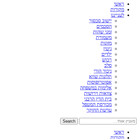
ראשי
מקורות
לענייננו
יישוב סכסוך
הסכמים
זמני שהות
משמורת
מזונות
גיטין
ילדים
רכוש
סלב
ניכור הורי
תלונות שווא
אפוטרופוסות
אלימות במשפחה
צוואות וירושות
בית הדין הרבני
מכורסת המטפל
עדשת החוקר
Search
ראשי
מקורות