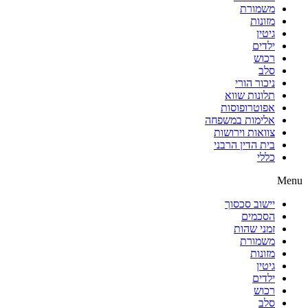
משמורת
מזונות
גיטין
ילדים
רכוש
סלב
ניכור הורי
תלונות שווא
אפוטרופוסות
אלימות במשפחה
צוואות וירושות
בית הדין הרבני
כללי
Menu
יישוב סכסוך
הסכמים
זמני שהות
משמורת
מזונות
גיטין
ילדים
רכוש
סלב