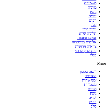
משמורת
מזונות
גיטין
ילדים
רכוש
סלב
ניכור הורי
תלונות שווא
אפוטרופוסות
אלימות במשפחה
צוואות וירושות
בית הדין הרבני
כללי
Menu
יישוב סכסוך
הסכמים
זמני שהות
משמורת
מזונות
גיטין
ילדים
רכוש
סלב