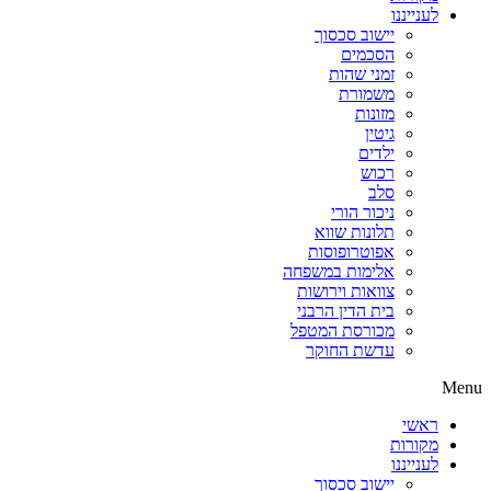
לענייננו
יישוב סכסוך
הסכמים
זמני שהות
משמורת
מזונות
גיטין
ילדים
רכוש
סלב
ניכור הורי
תלונות שווא
אפוטרופוסות
אלימות במשפחה
צוואות וירושות
בית הדין הרבני
מכורסת המטפל
עדשת החוקר
Menu
ראשי
מקורות
לענייננו
יישוב סכסוך