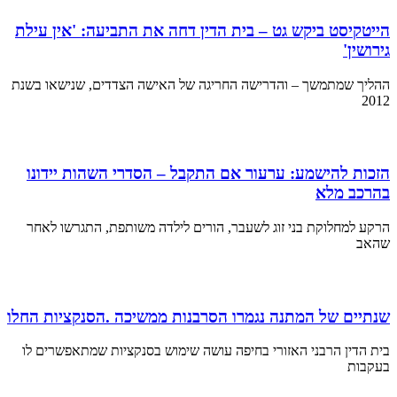
הייטקיסט ביקש גט – בית הדין דחה את התביעה: 'אין עילת
גירושין'
ההליך שמתמשך – והדרישה החריגה של האישה הצדדים, שנישאו בשנת
2012
הזכות להישמע: ערעור אם התקבל – הסדרי השהות יידונו
בהרכב מלא
הרקע למחלוקת בני זוג לשעבר, הורים לילדה משותפת, התגרשו לאחר
שהאב
שנתיים של המתנה נגמרו הסרבנות ממשיכה .הסנקציות החלו
בית הדין הרבני האזורי בחיפה עושה שימוש בסנקציות שמתאפשרים לו
בעקבות