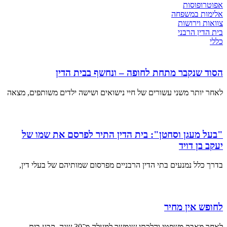
אפוטרופוסות
אלימות במשפחה
צוואות וירושות
בית הדין הרבני
כללי
הסוד שנקבר מתחת לחופה – ונחשף בבית הדין
לאחר יותר משני עשורים של חיי נישואים ושישה ילדים משותפים, מצאה
"בעל מעגן וסחטן": בית הדין התיר לפרסם את שמו של
יעקב בן דויד
בדרך כלל נמנעים בתי הדין הרבניים מפרסום שמותיהם של בעלי דין,
לחופש אין מחיר
לאחר מאבק משפטי והלכתי שנמשך למעלה מ־30 שנה, קבע בית