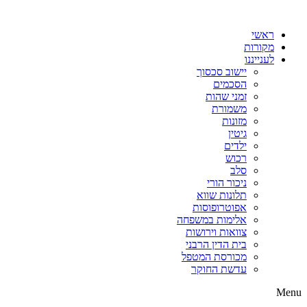
דלג
לתוכן
ראשי
מקורות
לענייננו
יישוב סכסוך
הסכמים
זמני שהות
משמורת
מזונות
גיטין
ילדים
רכוש
סלב
ניכור הורי
תלונות שווא
אפוטרופוסות
אלימות במשפחה
צוואות וירושות
בית הדין הרבני
מכורסת המטפל
עדשת החוקר
Menu