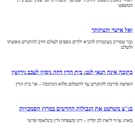
המשפט
ואל אישך תשוקתך
גבר שסירב בעקביות להביא ילדים נוספים לעולם חויב להתגרש מאשתו
ולשלם
כתובה אינה תנאי לגט: בית הדין דחה ניסיון לעכב גירושין
האישה סירבה להתגרש עד לתשלום מלוא הכתובה – אך בית הדין
בג"צ משרטט את הגבולות החדשים במרוץ הסמכויות
מאת: עו״ד ליאת לב קליין – דיני משפחה ודין בינלאומי פרטי