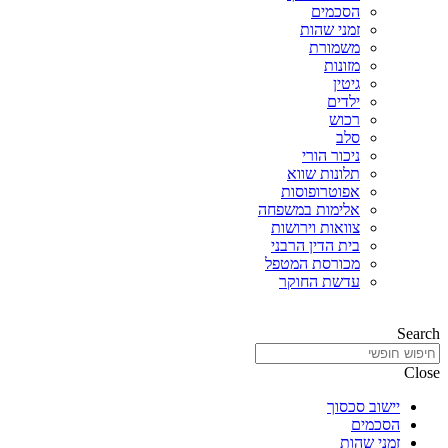
הסכמים
זמני שהות
משמורת
מזונות
גיטין
ילדים
רכוש
סלב
ניכור הורי
תלונות שווא
אפוטרופוסות
אלימות במשפחה
צוואות וירושות
בית הדין הרבני
מכורסת המטפל
עדשת החוקר
Search
Close
יישוב סכסוך
הסכמים
זמני שהות