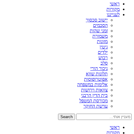
ראשי
מקורות
לענייננו
יישוב סכסוך
הסכמים
זמני שהות
משמורת
מזונות
גיטין
ילדים
רכוש
סלב
ניכור הורי
תלונות שווא
אפוטרופוסות
אלימות במשפחה
צוואות וירושות
בית הדין הרבני
מכורסת המטפל
עדשת החוקר
Search
ראשי
מקורות