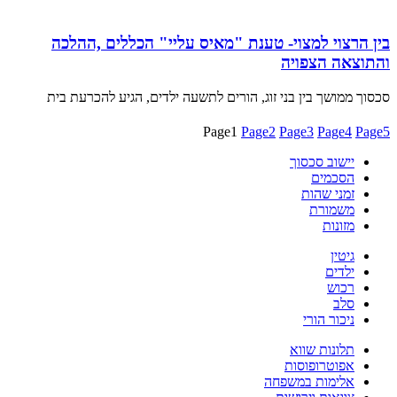
בין הרצוי למצוי- טענת "מאיס עליי" הכללים ,ההלכה
והתוצאה הצפויה
סכסוך ממושך בין בני זוג, הורים לתשעה ילדים, הגיע להכרעת בית
Page
1
Page
2
Page
3
Page
4
Page
5
יישוב סכסוך
הסכמים
זמני שהות
משמורת
מזונות
גיטין
ילדים
רכוש
סלב
ניכור הורי
תלונות שווא
אפוטרופוסות
אלימות במשפחה