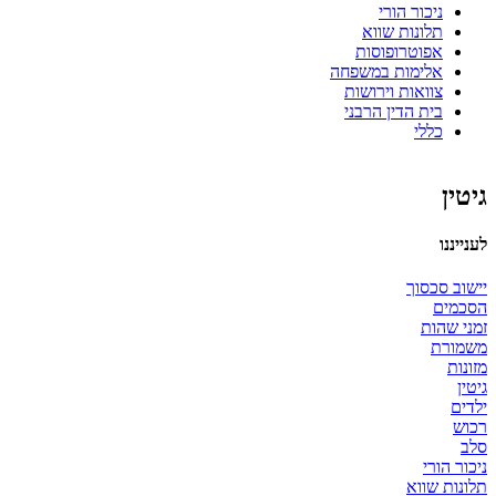
ניכור הורי
תלונות שווא
אפוטרופוסות
אלימות במשפחה
צוואות וירושות
בית הדין הרבני
כללי
גיטין
לענייננו
יישוב סכסוך
הסכמים
זמני שהות
משמורת
מזונות
גיטין
ילדים
רכוש
סלב
ניכור הורי
תלונות שווא