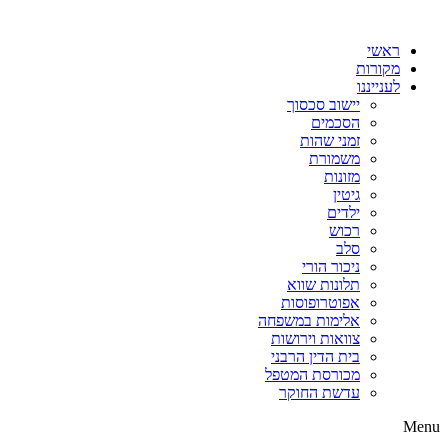
דלג
לתוכן
ראשי
מקורות
לענייננו
יישוב סכסוך
הסכמים
זמני שהות
משמורת
מזונות
גיטין
ילדים
רכוש
סלב
ניכור הורי
תלונות שווא
אפוטרופוסות
אלימות במשפחה
צוואות וירושות
בית הדין הרבני
מכורסת המטפל
עדשת החוקר
Menu