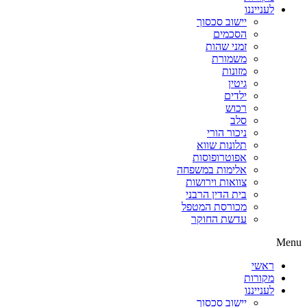
לענייננו
יישוב סכסוך
הסכמים
זמני שהות
משמורת
מזונות
גיטין
ילדים
רכוש
סלב
ניכור הורי
תלונות שווא
אפוטרופוסות
אלימות במשפחה
צוואות וירושות
בית הדין הרבני
מכורסת המטפל
עדשת החוקר
Menu
ראשי
מקורות
לענייננו
יישוב סכסוך