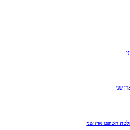
י
רז שני
לטת השופט ארז שני