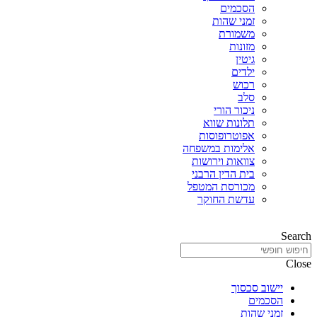
הסכמים
זמני שהות
משמורת
מזונות
גיטין
ילדים
רכוש
סלב
ניכור הורי
תלונות שווא
אפוטרופוסות
אלימות במשפחה
צוואות וירושות
בית הדין הרבני
מכורסת המטפל
עדשת החוקר
Search
Close
יישוב סכסוך
הסכמים
זמני שהות