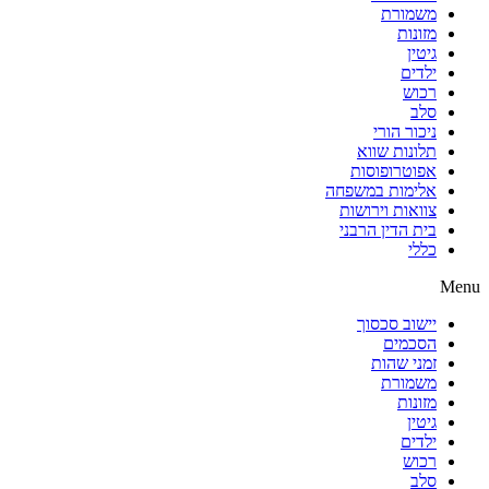
משמורת
מזונות
גיטין
ילדים
רכוש
סלב
ניכור הורי
תלונות שווא
אפוטרופוסות
אלימות במשפחה
צוואות וירושות
בית הדין הרבני
כללי
Menu
יישוב סכסוך
הסכמים
זמני שהות
משמורת
מזונות
גיטין
ילדים
רכוש
סלב