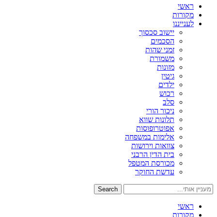
ראשי
מקורות
לענייננו
יישוב סכסוך
הסכמים
זמני שהות
משמורת
מזונות
גיטין
ילדים
רכוש
סלב
ניכור הורי
תלונות שווא
אפוטרופוסות
אלימות במשפחה
צוואות וירושות
בית הדין הרבני
מכורסת המטפל
עדשת החוקר
Search
ראשי
מקורות