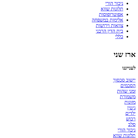
ניכור הורי
תלונות שווא
אפוטרופוסות
אלימות במשפחה
צוואות וירושות
בית הדין הרבני
כללי
ארז שני
לענייננו
יישוב סכסוך
הסכמים
זמני שהות
משמורת
מזונות
גיטין
ילדים
רכוש
סלב
ניכור הורי
תלונות שווא