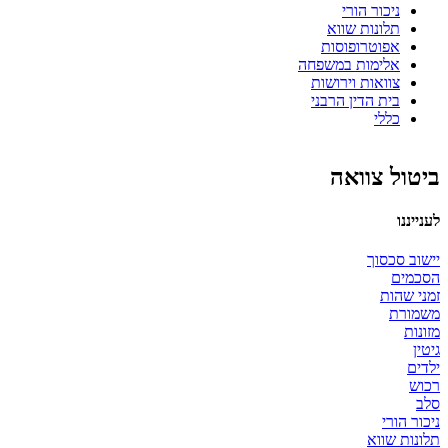
ניכור הורי
תלונות שווא
אפוטרופוסות
אלימות במשפחה
צוואות וירושות
בית הדין הרבני
כללי
ביטול צוואה
לענייננו
יישוב סכסוך
הסכמים
זמני שהות
משמורת
מזונות
גיטין
ילדים
רכוש
סלב
ניכור הורי
תלונות שווא