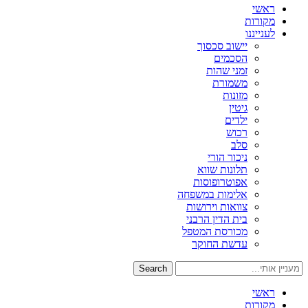
ראשי
מקורות
לענייננו
יישוב סכסוך
הסכמים
זמני שהות
משמורת
מזונות
גיטין
ילדים
רכוש
סלב
ניכור הורי
תלונות שווא
אפוטרופוסות
אלימות במשפחה
צוואות וירושות
בית הדין הרבני
מכורסת המטפל
עדשת החוקר
Search
ראשי
מקורות