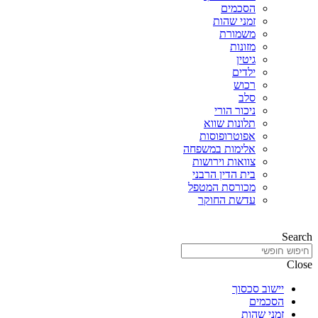
הסכמים
זמני שהות
משמורת
מזונות
גיטין
ילדים
רכוש
סלב
ניכור הורי
תלונות שווא
אפוטרופוסות
אלימות במשפחה
צוואות וירושות
בית הדין הרבני
מכורסת המטפל
עדשת החוקר
Search
Close
יישוב סכסוך
הסכמים
זמני שהות