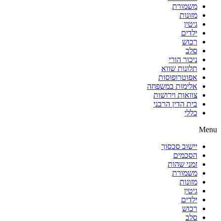
משמורת
מזונות
גיטין
ילדים
רכוש
סלב
ניכור הורי
תלונות שווא
אפוטרופוסות
אלימות במשפחה
צוואות וירושות
בית הדין הרבני
כללי
Menu
יישוב סכסוך
הסכמים
זמני שהות
משמורת
מזונות
גיטין
ילדים
רכוש
סלב