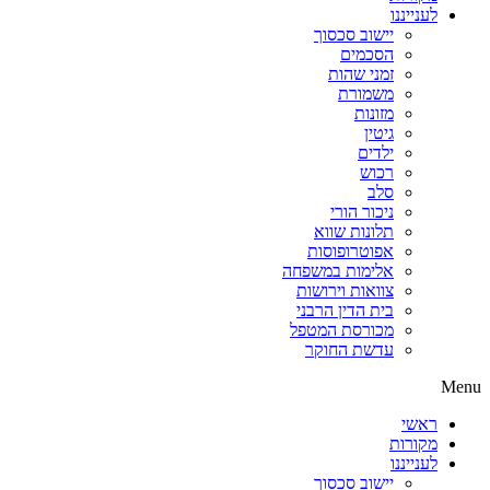
לענייננו
יישוב סכסוך
הסכמים
זמני שהות
משמורת
מזונות
גיטין
ילדים
רכוש
סלב
ניכור הורי
תלונות שווא
אפוטרופוסות
אלימות במשפחה
צוואות וירושות
בית הדין הרבני
מכורסת המטפל
עדשת החוקר
Menu
ראשי
מקורות
לענייננו
יישוב סכסוך