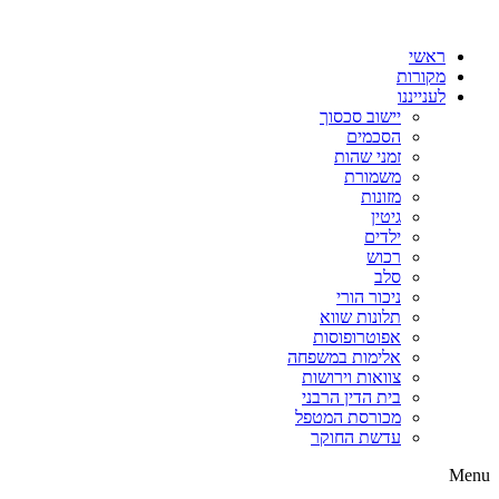
דלג
לתוכן
ראשי
מקורות
לענייננו
יישוב סכסוך
הסכמים
זמני שהות
משמורת
מזונות
גיטין
ילדים
רכוש
סלב
ניכור הורי
תלונות שווא
אפוטרופוסות
אלימות במשפחה
צוואות וירושות
בית הדין הרבני
מכורסת המטפל
עדשת החוקר
Menu