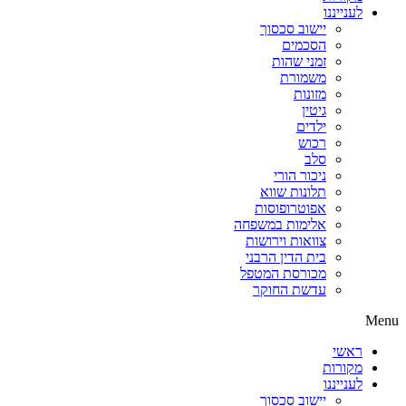
לענייננו
יישוב סכסוך
הסכמים
זמני שהות
משמורת
מזונות
גיטין
ילדים
רכוש
סלב
ניכור הורי
תלונות שווא
אפוטרופוסות
אלימות במשפחה
צוואות וירושות
בית הדין הרבני
מכורסת המטפל
עדשת החוקר
Menu
ראשי
מקורות
לענייננו
יישוב סכסוך