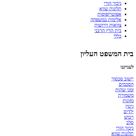
ניכור הורי
תלונות שווא
אפוטרופוסות
אלימות במשפחה
צוואות וירושות
בית הדין הרבני
כללי
בית המשפט העליון
לענייננו
יישוב סכסוך
הסכמים
זמני שהות
משמורת
מזונות
גיטין
ילדים
רכוש
סלב
ניכור הורי
תלונות שווא