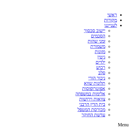
דלג
לתוכן
ראשי
מקורות
לענייננו
יישוב סכסוך
הסכמים
זמני שהות
משמורת
מזונות
גיטין
ילדים
רכוש
סלב
ניכור הורי
תלונות שווא
אפוטרופוסות
אלימות במשפחה
צוואות וירושות
בית הדין הרבני
מכורסת המטפל
עדשת החוקר
Menu