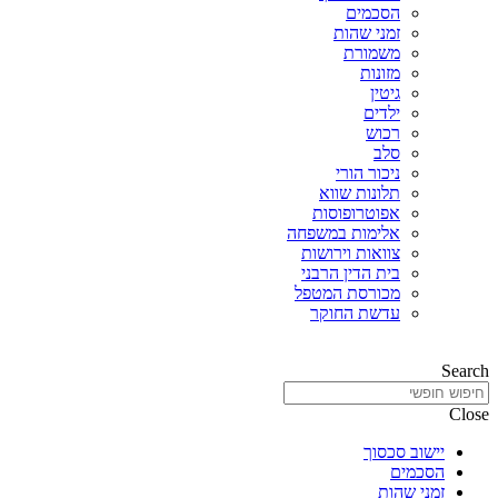
הסכמים
זמני שהות
משמורת
מזונות
גיטין
ילדים
רכוש
סלב
ניכור הורי
תלונות שווא
אפוטרופוסות
אלימות במשפחה
צוואות וירושות
בית הדין הרבני
מכורסת המטפל
עדשת החוקר
Search
Close
יישוב סכסוך
הסכמים
זמני שהות