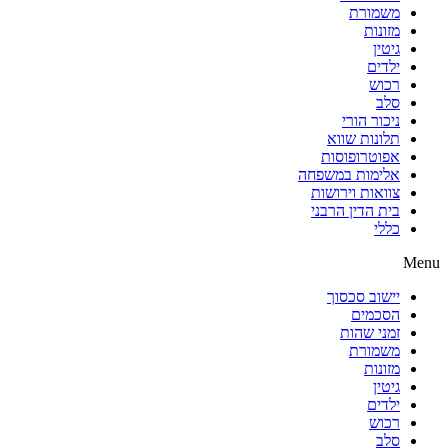
משמורת
מזונות
גיטין
ילדים
רכוש
סלב
ניכור הורי
תלונות שווא
אפוטרופוסות
אלימות במשפחה
צוואות וירושות
בית הדין הרבני
כללי
Menu
יישוב סכסוך
הסכמים
זמני שהות
משמורת
מזונות
גיטין
ילדים
רכוש
סלב