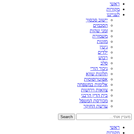
ראשי
מקורות
לענייננו
יישוב סכסוך
הסכמים
זמני שהות
משמורת
מזונות
גיטין
ילדים
רכוש
סלב
ניכור הורי
תלונות שווא
אפוטרופוסות
אלימות במשפחה
צוואות וירושות
בית הדין הרבני
מכורסת המטפל
עדשת החוקר
Search
ראשי
מקורות