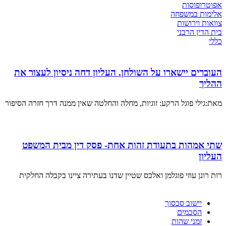
אפוטרופוסות
אלימות במשפחה
צוואות וירושות
בית הדין הרבני
כללי
העוברים יישארו על השולחן. העליון דחה ניסיון לעצור את
ההליך
מאת:גילי פוגל הרקע: זוגיות, מחלה והחלטה שאין ממנה דרך חזרה הסיפור
שתי אמהות בתעודת זהות אחת- פסק דין מבית המשפט
העליון
רות רונן עוזי פוגלמן ואלכס שטיין שדנו בעתירה ציינו בקבלה החלקית
יישוב סכסוך
הסכמים
זמני שהות