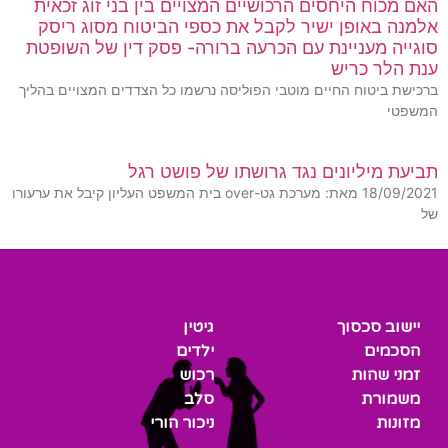
האם מכוח היחסים הרכושיים המצויים בין בני זוג זכאית
אלמנה באופן ישיר לקבל את כספי הביטוח מסוג ריסק
סוגייה מעניינת עם הכרעה ברורה- פסק דין של השופטת
ענת הלר כריש
ברכישת ביטוח החיים מוטבי הפוליסה נרשמו כל הצדדים המצויים בהליך
המשפטי
תביעת מיליונים נגד גרושתו של פושט רגל
18/09/2021 מאת: מערכת גט-over בית המשפט העליון קיבל את ערעורו
של
יישוב סכסוך
גיטין
הסכמים
ילדים
זמני שהות
רכוש
משמורת
סלב
מזונות
ניכור הורי