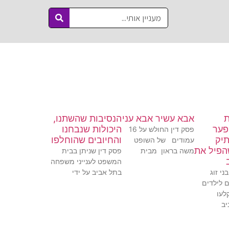
ת
אבא עשיר אבא עני
הנסיבות שהשתנו,
פער
היכולות שנבחנו
פסק דין החולש על 16
יק
והחיובים שהוחלפו
עמודים של השופט
הפיל את
משה בראון מבית
פסק דין שניתן בבית
המשפט לענייני משפחה
י זוג
בתל אביב על ידי
ם לילדים
לעו
יב