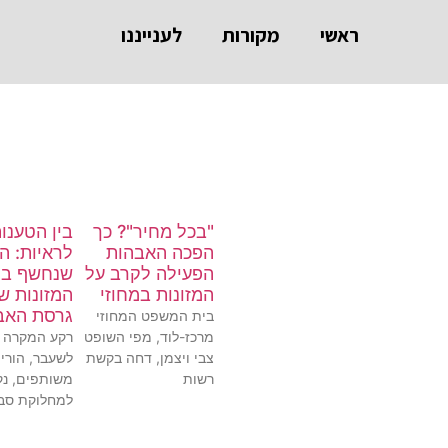
ראשי
מקורות
לענייננו
"בכל מחיר"? כך
בין הטענו
הפכה האבהות
לראיות: ה
הפעילה לקרב על
שנחשף בת
המזונות במחוזי
המזונות ש
גרסת האב
בית המשפט המחוזי
מרכז-לוד, מפי השופט
רקע המקרה בנ
צבי ויצמן, דחה בקשת
לשעבר, הורי
רשות
משותפים, נק
למחלוקת סב