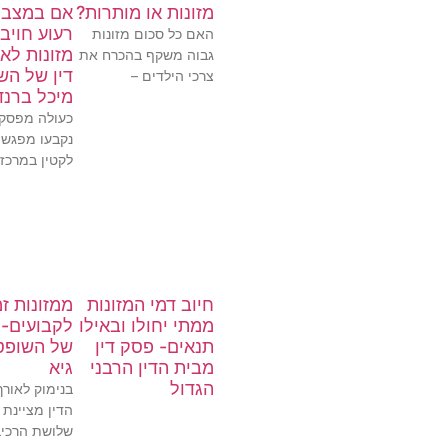
מזונות או מותרות?
אם במצב 
רעוע חויב
האם כל סכום מזונות
מזונות לא
גבוה משקף בהכרח את
דין של הש
צרכי הילדים –
מיכל ברנד
כעולה מפסק ה
נקבעו מפגשי
לקטין במרכז
חיוב דמי המזונות
ממזונות זמ
ממתי יחולו ובאילו
לקבועים- 
תנאים- פסק דין
של השופט
מבית הדין הרבני
גיא
הגדול
בנימוק לאורך
הדין מציינת 
שלושת הרכיב