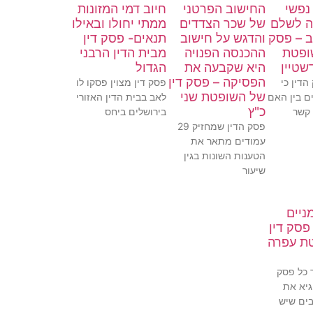
נפשי
החישוב הפרטני
חיוב דמי המזונות
ה לשלם
של שכר הצדדים
ממתי יחולו ובאילו
ב – פסק
והדגש על חישוב
תנאים- פסק דין
ופטת
ההכנסה הפנויה
מבית הדין הרבני
שטיין
היא שקבעה את
הגדול
הפסיקה – פסק דין
דין כי
פסק דין מצוין פסקו לו
של השופטת שני
ם בין האם
לאב בבית הדין האזורי
כ"ץ
 קשר
בירושלים ביחס
פסק הדין שמחזיק 29
עמודים מתאר את
הטענות השונות בגין
שיעור
ניים
פסק דין
ת עפרה
 כל פסק
גיא את
ים שיש