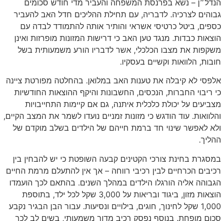
הנדל״ן – נשא בפרנסת המשפחה והעביר מדי חודש סכומים
גבוהים לצרכיה. לדבריה, עם תחילת ההליכים חדל האב להעביר
כספים, ביטל כרטיסי אשראי והותיר אותה להתמודד לבדה עם
הוצאות כבדות. מנגד טען האב כי דרישות המזונות מופרזות ואינן
משקפות את מצבו הכלכלי, אשר לדבריו הורע משמעותית בשל
חובות, הלוואות וקשיים בעסקיו.
אלפסי לא קיבלה את טענות האב במלואן. בהחלטה מפורטת ציינה
כי ריבוי החברות, הנכסים, החשבונות והיקף ההוצאות החודשיות
מצביעים על יכולת כלכלית איתנה, גם אם קיימות התחייבויות
והלוואות. עוד הודגש כי מזונות זמניים נועדו לשמר את המצב הקיים,
ולא לאפשר שינוי חד ברמת חייהם של הילדים בשלב מוקדם של
ההליך.
במסגרת בחינת צורכי הקטינים קבעה השופטת כי יש להבחין בין
רכיבים הכרחיים לבין רכיבי רווחה – אך אין להתעלם מרמת החיים
הגבוהה אליה הורגלו הילדים במהלך השנים. בהתאם לכך הועמדו
הוצאות מזון, ביגוד ובריאות על 3,000 שקל לכל ילד, בתוספת
1,000 שקל לחינוך, חוגים, בילויים ונסיעות. עבור הבן הבגיר נקבע
סכום מופחת. בנוסף נפסק רכיב מדור משמעותי, בשים לב לכך