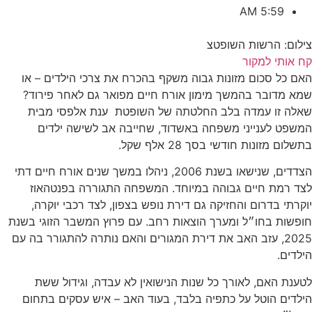
5:59 AM
צילום: הרשות השופטצ
קח אותי למקור
האם כל סכום מזונות גבוה משקף בהכרח את צרכי הילדים – או
שמא מדובר בהמשך מימון אורח חיים מפואר גם לאחר פירוד?
שאלה זו עמדה בלב החלטתה של השופטת ענת אלפסי מבית
המשפט לענייני משפחה באשדוד, שחייבה אב לשישה ילדים
בתשלום מזונות חודשי בסך 28 אלף שקל.
הצדדים, שנישאו בשנת 2006, ניהלו במשך שנים אורח חיים דתי
לצד רמת חיים גבוהה במיוחד. המשפחה התגוררה בפנטהאוז
יוקרתי בדרום והחזיקה גם דירת נופש בצפון, לצד רכבי יוקרה,
חופשות בחו״ל ומערך הוצאות רחב. עם פרוץ המשבר הזוגי בשנת
2025, עזב האב את דירת המגורים והאם נותרה להתגורר בה עם
הילדים.
לטענת האם, לאורך כל שנות הנישואין לא עבדה, וגידול ששת
הילדים הוטל על כתפיה בלבד, בעוד האב – איש עסקים בתחום