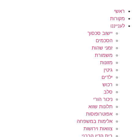
לג
תוכן
ראשי
מקורות
לענייננו
יישוב סכסוך
הסכמים
זמני שהות
משמורת
מזונות
גיטין
ילדים
רכוש
סלב
ניכור הורי
תלונות שווא
אפוטרופוסות
אלימות במשפחה
צוואות וירושות
בית הדין הרבני