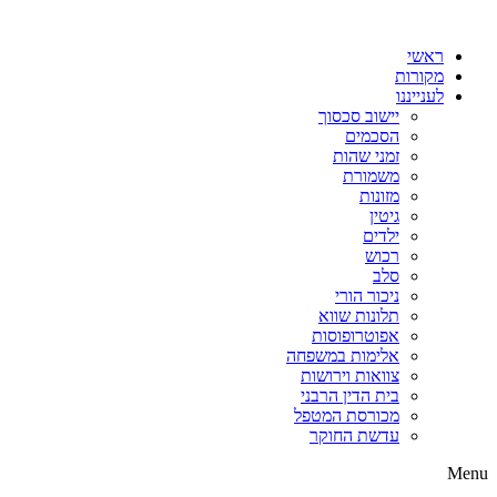
דלג
לתוכן
ראשי
מקורות
לענייננו
יישוב סכסוך
הסכמים
זמני שהות
משמורת
מזונות
גיטין
ילדים
רכוש
סלב
ניכור הורי
תלונות שווא
אפוטרופוסות
אלימות במשפחה
צוואות וירושות
בית הדין הרבני
מכורסת המטפל
עדשת החוקר
Menu