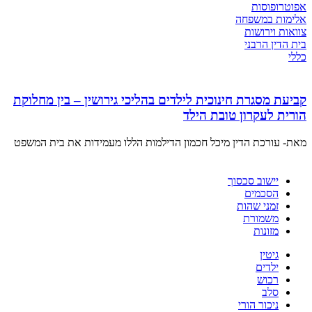
אפוטרופוסות
אלימות במשפחה
צוואות וירושות
בית הדין הרבני
כללי
קביעת מסגרת חינוכית לילדים בהליכי גירושין – בין מחלוקת
הורית לעקרון טובת הילד
מאת- עורכת הדין מיכל חכמון הדילמות הללו מעמידות את בית המשפט
יישוב סכסוך
הסכמים
זמני שהות
משמורת
מזונות
גיטין
ילדים
רכוש
סלב
ניכור הורי