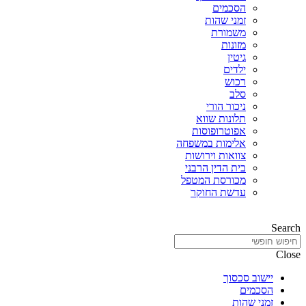
הסכמים
זמני שהות
משמורת
מזונות
גיטין
ילדים
רכוש
סלב
ניכור הורי
תלונות שווא
אפוטרופוסות
אלימות במשפחה
צוואות וירושות
בית הדין הרבני
מכורסת המטפל
עדשת החוקר
Search
Close
יישוב סכסוך
הסכמים
זמני שהות