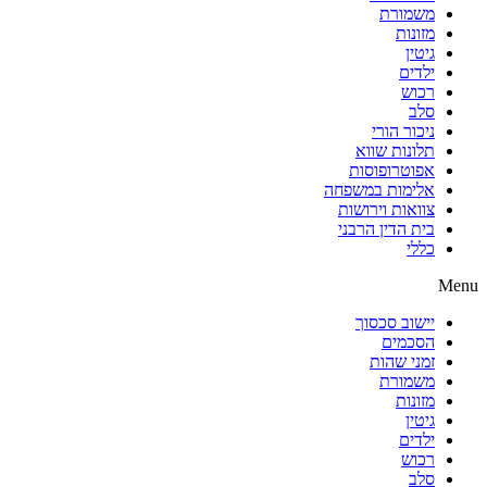
משמורת
מזונות
גיטין
ילדים
רכוש
סלב
ניכור הורי
תלונות שווא
אפוטרופוסות
אלימות במשפחה
צוואות וירושות
בית הדין הרבני
כללי
Menu
יישוב סכסוך
הסכמים
זמני שהות
משמורת
מזונות
גיטין
ילדים
רכוש
סלב