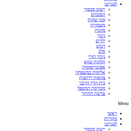
לענייננו
יישוב סכסוך
הסכמים
זמני שהות
משמורת
מזונות
גיטין
ילדים
רכוש
סלב
ניכור הורי
תלונות שווא
אפוטרופוסות
אלימות במשפחה
צוואות וירושות
בית הדין הרבני
מכורסת המטפל
עדשת החוקר
Menu
ראשי
מקורות
לענייננו
יישוב סכסוך