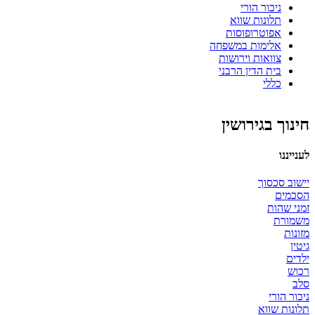
ניכור הורי
תלונות שווא
אפוטרופוסות
אלימות במשפחה
צוואות וירושות
בית הדין הרבני
כללי
חינוך בגירושין
לענייננו
יישוב סכסוך
הסכמים
זמני שהות
משמורת
מזונות
גיטין
ילדים
רכוש
סלב
ניכור הורי
תלונות שווא