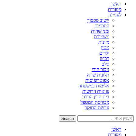
ראשי
מקורות
לענייננו
יישוב סכסוך
הסכמים
זמני שהות
משמורת
מזונות
גיטין
ילדים
רכוש
סלב
ניכור הורי
תלונות שווא
אפוטרופוסות
אלימות במשפחה
צוואות וירושות
בית הדין הרבני
מכורסת המטפל
עדשת החוקר
Search
ראשי
מקורות