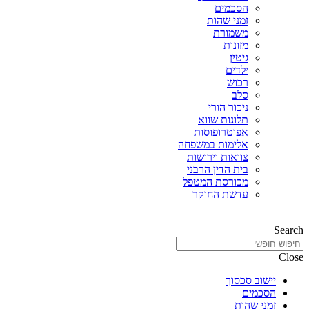
הסכמים
זמני שהות
משמורת
מזונות
גיטין
ילדים
רכוש
סלב
ניכור הורי
תלונות שווא
אפוטרופוסות
אלימות במשפחה
צוואות וירושות
בית הדין הרבני
מכורסת המטפל
עדשת החוקר
Search
Close
יישוב סכסוך
הסכמים
זמני שהות