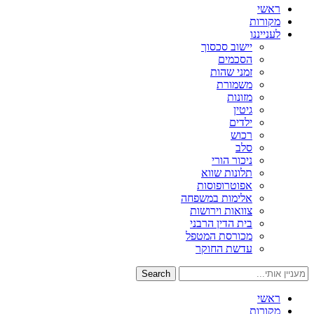
ראשי
מקורות
לענייננו
יישוב סכסוך
הסכמים
זמני שהות
משמורת
מזונות
גיטין
ילדים
רכוש
סלב
ניכור הורי
תלונות שווא
אפוטרופוסות
אלימות במשפחה
צוואות וירושות
בית הדין הרבני
מכורסת המטפל
עדשת החוקר
Search
ראשי
מקורות