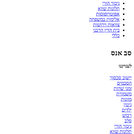
ניכור הורי
תלונות שווא
אפוטרופוסות
אלימות במשפחה
צוואות וירושות
בית הדין הרבני
כללי
סב אנס
לענייננו
יישוב סכסוך
הסכמים
זמני שהות
משמורת
מזונות
גיטין
ילדים
רכוש
סלב
ניכור הורי
תלונות שווא