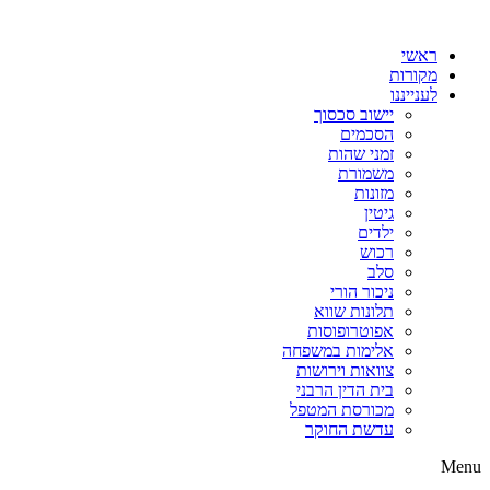
דלג
לתוכן
ראשי
מקורות
לענייננו
יישוב סכסוך
הסכמים
זמני שהות
משמורת
מזונות
גיטין
ילדים
רכוש
סלב
ניכור הורי
תלונות שווא
אפוטרופוסות
אלימות במשפחה
צוואות וירושות
בית הדין הרבני
מכורסת המטפל
עדשת החוקר
Menu