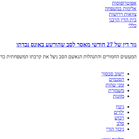
אפוטרופוסות
אלימות במשפחה
צוואות וירושות
בית הדין הרבני
כללי
גזר דין של 27 חודשי מאסר לסב שהורשע באונס נכדתו
המעשים החמורים והתנהלות הנאשם הסב ניצל את קרבתו המשפחתית כדי
יישוב סכסוך
הסכמים
זמני שהות
משמורת
מזונות
גיטין
ילדים
רכוש
סלב
ניכור הורי