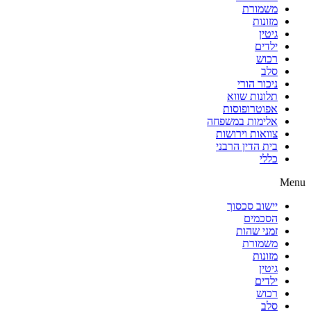
משמורת
מזונות
גיטין
ילדים
רכוש
סלב
ניכור הורי
תלונות שווא
אפוטרופוסות
אלימות במשפחה
צוואות וירושות
בית הדין הרבני
כללי
Menu
יישוב סכסוך
הסכמים
זמני שהות
משמורת
מזונות
גיטין
ילדים
רכוש
סלב