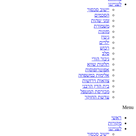
לענייננו
יישוב סכסוך
הסכמים
זמני שהות
משמורת
מזונות
גיטין
ילדים
רכוש
סלב
ניכור הורי
תלונות שווא
אפוטרופוסות
אלימות במשפחה
צוואות וירושות
בית הדין הרבני
מכורסת המטפל
עדשת החוקר
Menu
ראשי
מקורות
לענייננו
יישוב סכסוך