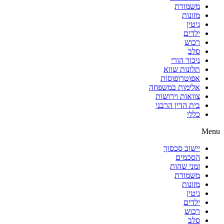
משמורת
מזונות
גיטין
ילדים
רכוש
סלב
ניכור הורי
תלונות שווא
אפוטרופוסות
אלימות במשפחה
צוואות וירושות
בית הדין הרבני
כללי
Menu
יישוב סכסוך
הסכמים
זמני שהות
משמורת
מזונות
גיטין
ילדים
רכוש
סלב