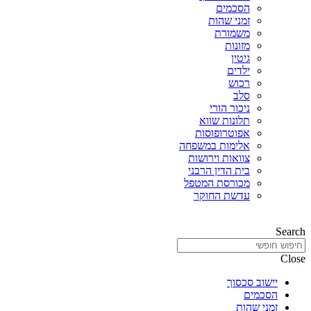
הסכמים
זמני שהות
משמורת
מזונות
גיטין
ילדים
רכוש
סלב
ניכור הורי
תלונות שווא
אפוטרופוסות
אלימות במשפחה
צוואות וירושות
בית הדין הרבני
מכורסת המטפל
עדשת החוקר
Search
Close
יישוב סכסוך
הסכמים
זמני שהות