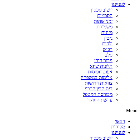
לענייננו
יישוב סכסוך
הסכמים
זמני שהות
משמורת
מזונות
גיטין
ילדים
רכוש
סלב
ניכור הורי
תלונות שווא
אפוטרופוסות
אלימות במשפחה
צוואות וירושות
בית הדין הרבני
מכורסת המטפל
עדשת החוקר
Menu
ראשי
מקורות
לענייננו
יישוב סכסוך