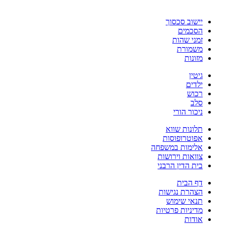
יישוב סכסוך
הסכמים
זמני שהות
משמורת
מזונות
גיטין
ילדים
רכוש
סלב
ניכור הורי
תלונות שווא
אפוטרופוסות
אלימות במשפחה
צוואות וירושות
בית הדין הרבני
דף הבית
הצהרת נגישות
תנאי שימוש
מדיניות פרטיות
אודות