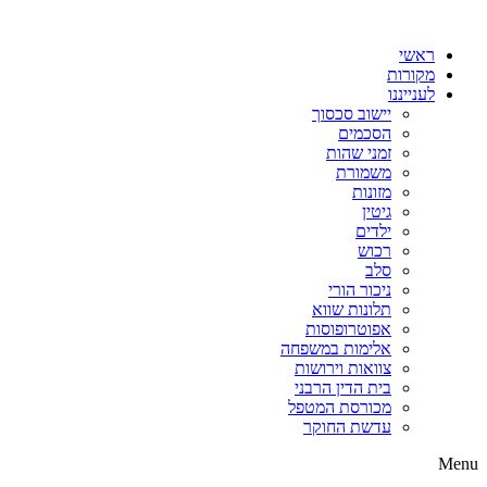
דלג
לתוכן
ראשי
מקורות
לענייננו
יישוב סכסוך
הסכמים
זמני שהות
משמורת
מזונות
גיטין
ילדים
רכוש
סלב
ניכור הורי
תלונות שווא
אפוטרופוסות
אלימות במשפחה
צוואות וירושות
בית הדין הרבני
מכורסת המטפל
עדשת החוקר
Menu