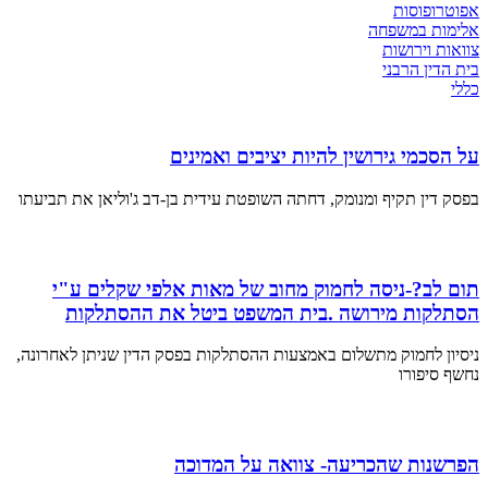
אפוטרופוסות
אלימות במשפחה
צוואות וירושות
בית הדין הרבני
כללי
על הסכמי גירושין להיות יציבים ואמינים
בפסק דין תקיף ומנומק, דחתה השופטת עידית בן-דב ג'וליאן את תביעתו
תום לב?-ניסה לחמוק מחוב של מאות אלפי שקלים ע"י
הסתלקות מירושה .בית המשפט ביטל את ההסתלקות
ניסיון לחמוק מתשלום באמצעות ההסתלקות בפסק הדין שניתן לאחרונה,
נחשף סיפורו
הפרשנות שהכריעה- צוואה על המדוכה