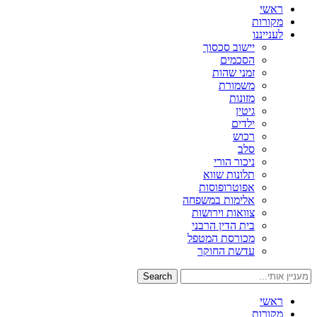
ראשי
מקורות
לענייננו
יישוב סכסוך
הסכמים
זמני שהות
משמורת
מזונות
גיטין
ילדים
רכוש
סלב
ניכור הורי
תלונות שווא
אפוטרופוסות
אלימות במשפחה
צוואות וירושות
בית הדין הרבני
מכורסת המטפל
עדשת החוקר
Search
ראשי
מקורות