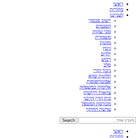
ראשי
מקורות
לענייננו
יישוב סכסוך
הסכמים
זמני שהות
משמורת
מזונות
גיטין
ילדים
רכוש
סלב
ניכור הורי
תלונות שווא
אפוטרופוסות
אלימות במשפחה
צוואות וירושות
בית הדין הרבני
מכורסת המטפל
עדשת החוקר
Search
ראשי
מקורות