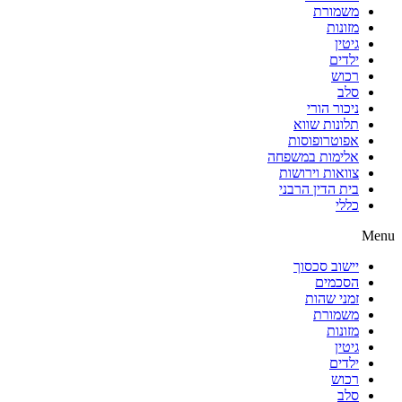
משמורת
מזונות
גיטין
ילדים
רכוש
סלב
ניכור הורי
תלונות שווא
אפוטרופוסות
אלימות במשפחה
צוואות וירושות
בית הדין הרבני
כללי
Menu
יישוב סכסוך
הסכמים
זמני שהות
משמורת
מזונות
גיטין
ילדים
רכוש
סלב