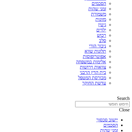
הסכמים
זמני שהות
משמורת
מזונות
גיטין
ילדים
רכוש
סלב
ניכור הורי
תלונות שווא
אפוטרופוסות
אלימות במשפחה
צוואות וירושות
בית הדין הרבני
מכורסת המטפל
עדשת החוקר
Search
Close
יישוב סכסוך
הסכמים
זמני שהות