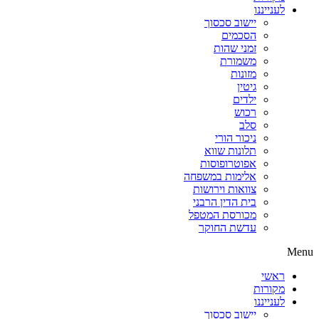
לענייננו
יישוב סכסוך
הסכמים
זמני שהות
משמורת
מזונות
גיטין
ילדים
רכוש
סלב
ניכור הורי
תלונות שווא
אפוטרופוסות
אלימות במשפחה
צוואות וירושות
בית הדין הרבני
מכורסת המטפל
עדשת החוקר
Menu
ראשי
מקורות
לענייננו
יישוב סכסוך