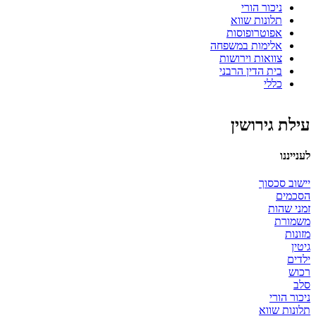
ניכור הורי
תלונות שווא
אפוטרופוסות
אלימות במשפחה
צוואות וירושות
בית הדין הרבני
כללי
עילת גירושין
לענייננו
יישוב סכסוך
הסכמים
זמני שהות
משמורת
מזונות
גיטין
ילדים
רכוש
סלב
ניכור הורי
תלונות שווא