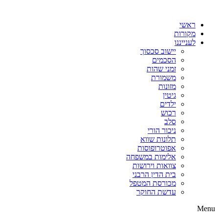
דלג
לתוכן
ראשי
מקורות
לענייננו
יישוב סכסוך
הסכמים
זמני שהות
משמורת
מזונות
גיטין
ילדים
רכוש
סלב
ניכור הורי
תלונות שווא
אפוטרופוסות
אלימות במשפחה
צוואות וירושות
בית הדין הרבני
מכורסת המטפל
עדשת החוקר
Menu