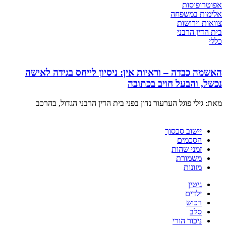
אפוטרופוסות
אלימות במשפחה
צוואות וירושות
בית הדין הרבני
כללי
האשמה כבדה – וראיות אין: ניסיון לייחס בגידה לאישה
נכשל, והבעל חויב בכתובה
מאת: גילי פוגל הערעור נדון בפני בית הדין הרבני הגדול, בהרכב
יישוב סכסוך
הסכמים
זמני שהות
משמורת
מזונות
גיטין
ילדים
רכוש
סלב
ניכור הורי