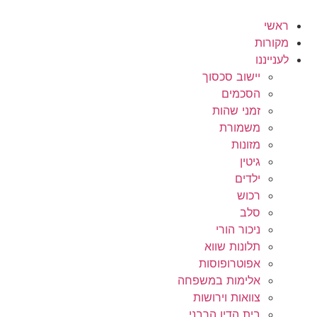
לג
תוכן
ראשי
מקורות
לענייננו
יישוב סכסוך
הסכמים
זמני שהות
משמורת
מזונות
גיטין
ילדים
רכוש
סלב
ניכור הורי
תלונות שווא
אפוטרופוסות
אלימות במשפחה
צוואות וירושות
בית הדין הרבני