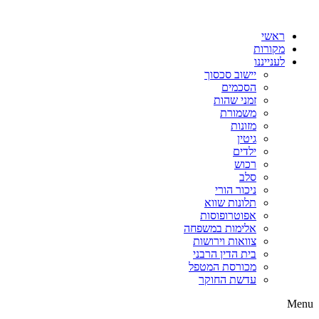
דלג
לתוכן
ראשי
מקורות
לענייננו
יישוב סכסוך
הסכמים
זמני שהות
משמורת
מזונות
גיטין
ילדים
רכוש
סלב
ניכור הורי
תלונות שווא
אפוטרופוסות
אלימות במשפחה
צוואות וירושות
בית הדין הרבני
מכורסת המטפל
עדשת החוקר
Menu