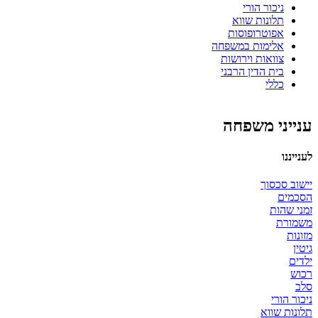
ניכור הורי
תלונות שווא
אפוטרופוסות
אלימות במשפחה
צוואות וירושות
בית הדין הרבני
כללי
ענייני משפחה
לענייננו
יישוב סכסוך
הסכמים
זמני שהות
משמורת
מזונות
גיטין
ילדים
רכוש
סלב
ניכור הורי
תלונות שווא