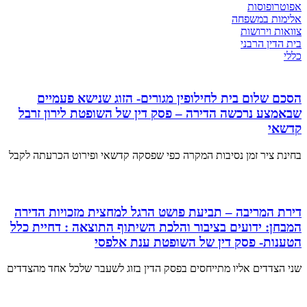
אפוטרופוסות
אלימות במשפחה
צוואות וירושות
בית הדין הרבני
כללי
הסכם שלום בית לחילופין מגורים- הזוג שנישא פעמיים
שבאמצע נרכשה הדירה – פסק דין של השופטת לירון זרבל
קדשאי
בחינת ציר זמן נסיבות המקרה כפי שפסקה קדשאי ופירוט הכרעתה לקבל
דירת המריבה – תביעת פושט הרגל למחצית מזכויות הדירה
המבחן: ידועים בציבור והלכת השיתוף התוצאה : דחיית כלל
הטענות- פסק דין של השופטת ענת אלפסי
שני הצדדים אליו מתייחסים בפסק הדין בזוג לשעבר שלכל אחד מהצדדים