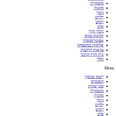
משמורת
מזונות
גיטין
ילדים
רכוש
סלב
ניכור הורי
תלונות שווא
אפוטרופוסות
אלימות במשפחה
צוואות וירושות
בית הדין הרבני
כללי
Menu
יישוב סכסוך
הסכמים
זמני שהות
משמורת
מזונות
גיטין
ילדים
רכוש
סלב