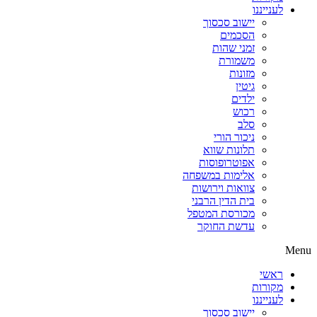
לענייננו
יישוב סכסוך
הסכמים
זמני שהות
משמורת
מזונות
גיטין
ילדים
רכוש
סלב
ניכור הורי
תלונות שווא
אפוטרופוסות
אלימות במשפחה
צוואות וירושות
בית הדין הרבני
מכורסת המטפל
עדשת החוקר
Menu
ראשי
מקורות
לענייננו
יישוב סכסוך