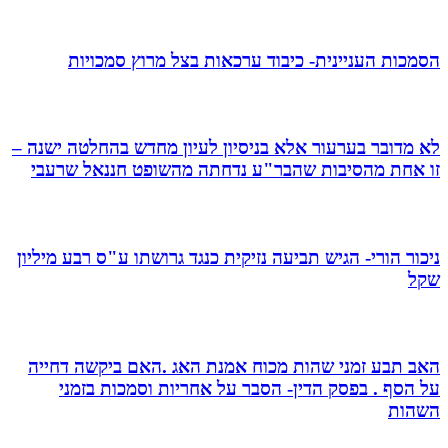
הסמכות העניינית- כיבוד ערכאות בצל מרוץ סמכויות
לא מדובר בערעור אלא בניסיון לעיון מחדש בהחלטה ישנה –
זו אחת מהסיבות שהבר"ע נדחתה מהשופט חננאל שרעבי
ניכור הורי- הגיש תביעה נזיקית כנגד גרושתו ע"ס רבע מיליון
שקל
האב תבע זמני שהות מכוח אמנת האג .האם ביקשה דחייה
על הסף . בפסק הדין- הסבר על אחריות וסמכות בזמני
השהות