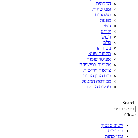
הסכמים
זמני שהות
משמורת
מזונות
גיטין
ילדים
רכוש
סלב
ניכור הורי
תלונות שווא
אפוטרופוסות
אלימות במשפחה
צוואות וירושות
בית הדין הרבני
מכורסת המטפל
עדשת החוקר
Search
Close
יישוב סכסוך
הסכמים
זמני שהות