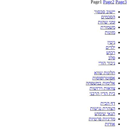
Page
1
Page
2
Page
3
יישוב סכסוך
הסכמים
זמני שהות
משמורת
מזונות
גיטין
ילדים
רכוש
סלב
ניכור הורי
תלונות שווא
אפוטרופוסות
אלימות במשפחה
צוואות וירושות
בית הדין הרבני
דף הבית
הצהרת נגישות
תנאי שימוש
מדיניות פרטיות
אודות