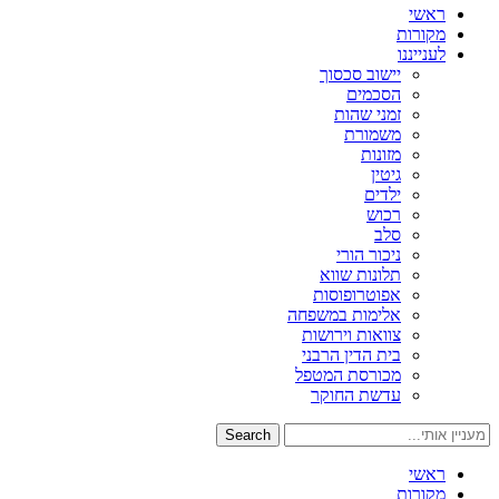
ראשי
מקורות
לענייננו
יישוב סכסוך
הסכמים
זמני שהות
משמורת
מזונות
גיטין
ילדים
רכוש
סלב
ניכור הורי
תלונות שווא
אפוטרופוסות
אלימות במשפחה
צוואות וירושות
בית הדין הרבני
מכורסת המטפל
עדשת החוקר
Search
ראשי
מקורות