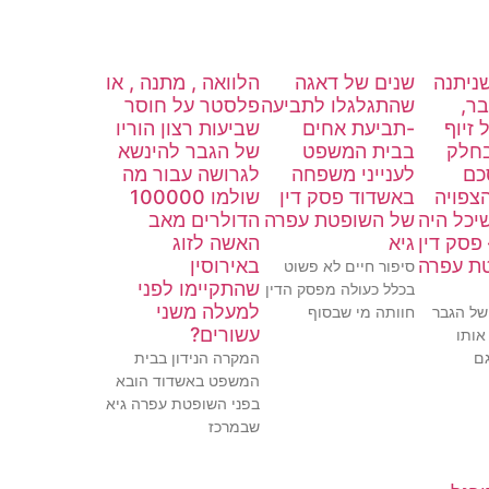
ניתנה
שנים של דאגה
הלוואה , מתנה , או
בר,
שהתגלגלו לתביעה
פלסטר על חוסר
 זיוף
-תביעת אחים
שביעות רצון הוריו
חלק
בבית המשפט
של הגבר להינשא
כם
לענייני משפחה
לגרושה עבור מה
צפויה
באשדוד פסק דין
שולמו 100000
יכל היה
של השופטת עפרה
הדולרים מאב
פסק דין
גיא
האשה לזוג
ת עפרה
באירוסין
סיפור חיים לא פשוט
שהתקיימו לפני
בכלל כעולה מפסק הדין
למעלה משני
של הגבר
חוותה מי שבסוף
עשורים?
אותו
ם
המקרה הנידון בבית
המשפט באשדוד הובא
בפני השופטת עפרה גיא
שבמרכז