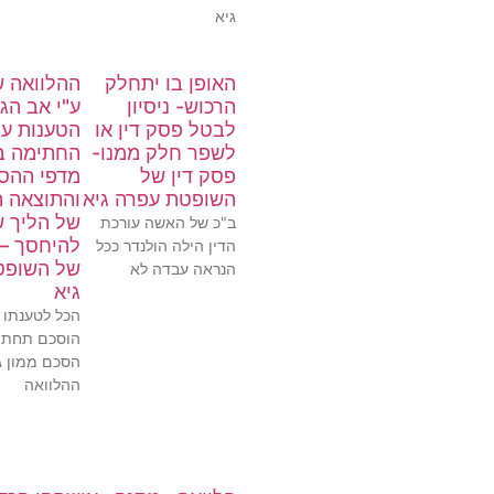
גיא
האופן בו יתחלק
ההלוואה ש
הרכוש- ניסיון
ע"י אב הג
לבטל פסק דין או
הטענות על
לשפר חלק ממנו-
החתימה ב
פסק דין של
מדפי ההס
השופטת עפרה גיא
והתוצאה ה
של הליך ש
ב"כ של האשה עורכת
להיחסך – 
הדין הילה הולנדר ככל
של השופט
הנראה עבדה לא
גיא
הכל לטענתו 
הוסכם תחת 
הסכם ממון ג
ההלוואה