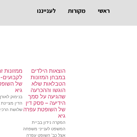
ראשי
מקורות
לענייננו
הוצאות הילדים
ממזונות זמ
במבחן המזונות
לקבועים- 
הטבלאות שלא
של השופט
הוגשו וההכרעה
גיא
שהגיעה על סמך
בנימוק לאורך
הידיעה – פסק דין
הדין מציינת 
של השופטת עפרה
שלושת הרכיב
גיא
המקרה נידון בביית
המשפט לענייני משפחה
אצל כב' השופט עפרה