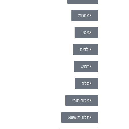
מזונות
גיטין
ילדים
רכוש
סלב
ניכור הורי
תלונות שווא