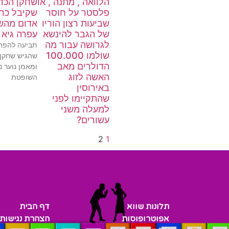
הלוואה , מתנה , או
שחקן הכדו
פלסטר על חוסר
שקיבל כר
שביעות רצון הוריו
אדום מהש
של הגבר להינשא
עפרה גיא
לגרושה עבור מה
תביעה להפח
שולמו 100.000
שהגיש שחקן 
הדולרים מאב
ומאמן נוער נ
האשה לזוג
השופטת
באירוסין
שהתקיימו לפני
למעלה משני
עשורים?
2
1
תלונות שווא
דף הבית
אפוטרופוסות
הצהרת נגישות