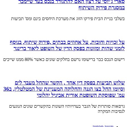
סארי ג'יוסי על רצון האם להתגורר בנכס בעד שיימכר
במסגרת פירוק השיתוף
בשלבי בניית הבית פירקו הזוג את מערכת היחסים בינם ומס' תביעות
על זכויות וחובות, על אחוזים בבתים ,פירוק שיתוף, בנוסף
לזמני שהות ומזונות בפסק הדין של השופט ליאור ברינגר
רישום הנכס כבר ברישומו נרשם בחלקים שונים כאשר 80% ממנו שייכים
שלוש תביעות בפסק דין אחד , הקשר שהחל מעבר לים
וסיומו החל בצו הגנה והחלוקה המעניינת של המטלטלין, ב36
עמ' שפוסקת השופטת אורית אביגיל יהלומי
גרסאות סותרות של הגבר בעדויותיו השונות בהקשרים שונים הנוגעים
לנסיבות המקרה
יישוב סכסוך