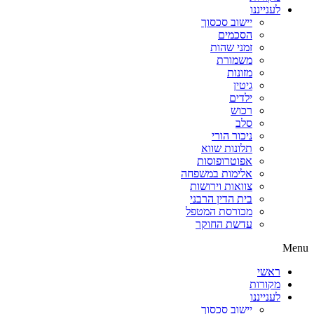
לענייננו
יישוב סכסוך
הסכמים
זמני שהות
משמורת
מזונות
גיטין
ילדים
רכוש
סלב
ניכור הורי
תלונות שווא
אפוטרופוסות
אלימות במשפחה
צוואות וירושות
בית הדין הרבני
מכורסת המטפל
עדשת החוקר
Menu
ראשי
מקורות
לענייננו
יישוב סכסוך