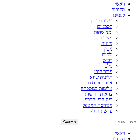
ראשי
מקורות
לענייננו
יישוב סכסוך
הסכמים
זמני שהות
משמורת
מזונות
גיטין
ילדים
רכוש
סלב
ניכור הורי
תלונות שווא
אפוטרופוסות
אלימות במשפחה
צוואות וירושות
בית הדין הרבני
מכורסת המטפל
עדשת החוקר
Search
ראשי
מקורות