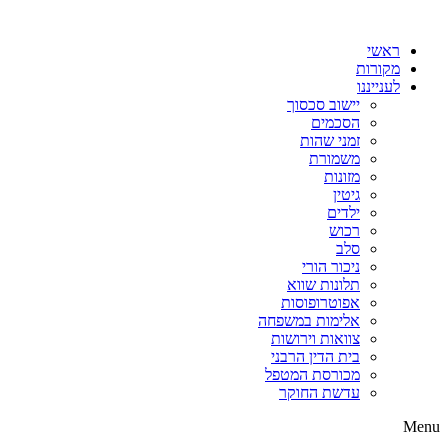
דלג
לתוכן
ראשי
מקורות
לענייננו
יישוב סכסוך
הסכמים
זמני שהות
משמורת
מזונות
גיטין
ילדים
רכוש
סלב
ניכור הורי
תלונות שווא
אפוטרופוסות
אלימות במשפחה
צוואות וירושות
בית הדין הרבני
מכורסת המטפל
עדשת החוקר
Menu