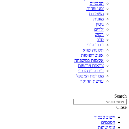
הסכמים
זמני שהות
משמורת
מזונות
גיטין
ילדים
רכוש
סלב
ניכור הורי
תלונות שווא
אפוטרופוסות
אלימות במשפחה
צוואות וירושות
בית הדין הרבני
מכורסת המטפל
עדשת החוקר
Search
Close
יישוב סכסוך
הסכמים
זמני שהות