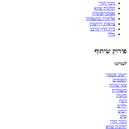
ניכור הורי
תלונות שווא
אפוטרופוסות
אלימות במשפחה
צוואות וירושות
בית הדין הרבני
כללי
פירוק שיתוף
לענייננו
יישוב סכסוך
הסכמים
זמני שהות
משמורת
מזונות
גיטין
ילדים
רכוש
סלב
ניכור הורי
תלונות שווא