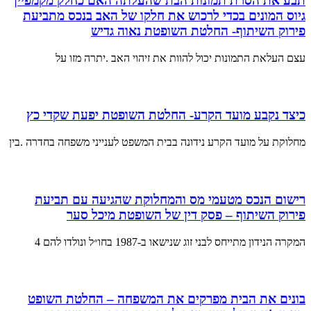
תבע את הסרת תמונות הבת שהעלתה האם כחלק מקמפיין
גיוס המונים בכדי לרכוש את חלקו של האב בנכס מתביעת
פירוק השיתוף- החלטת השופטת נאוה גדיש
עצם העלאת התמונות יכול להוות את זיהוי האב .יתרה מזו על
כיצד נקבע מועד הקרע- החלטת השופטת יפעת שקדי כץ
מחלוקת על מועד הקרע נידונה בבית המשפט לענייני משפחה בחדרה .בין
רישום הנכס מטעמי מס והמחלוקת שהגיעה עם תביעת
פירוק השיתוף – פסק דין של השופטת מיכל סער
המקרה הנידון מתייחס לבני זוג שנישאו ב-1987 בחו״ל ונולדו להם 4
בונים את הבית מפרקים את המשפחה – החלטת השופט