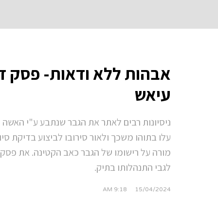
אבהות ללא ודאות- פסק די
עיאש
ניסיונות רבים לאתר את הגבר שנתבע ע"י האשה ע
עלו בתוהו משכך ולאור סירובו לביצוע בדיקת ס
מורה על רישומו של הגבר כאב הקטינה. את פסק 
לגבי התנהלותו בתיק.
9:18 AM
15/04/2024