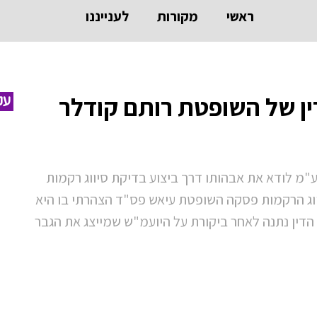
ראשי
מקורות
לענייננו
ן של השופטת רותם קודלר
עק
"מ לודא את אבהותו דרך ביצוע בדיקת סיווג רקמות
יווג הרקמות פסקה השופטת עיאש פס"ד הצהרתי בו היא
הדין נתנה לאחר ביקורת על היועמ"ש שמייצג את הגבר