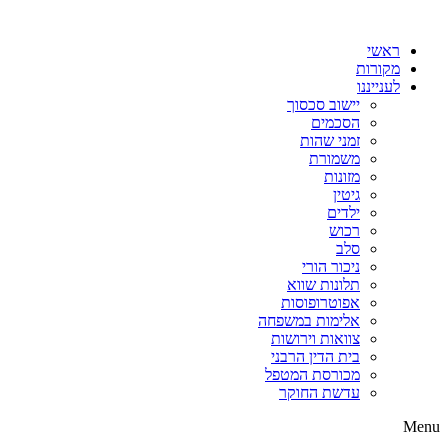
דלג
לתוכן
ראשי
מקורות
לענייננו
יישוב סכסוך
הסכמים
זמני שהות
משמורת
מזונות
גיטין
ילדים
רכוש
סלב
ניכור הורי
תלונות שווא
אפוטרופוסות
אלימות במשפחה
צוואות וירושות
בית הדין הרבני
מכורסת המטפל
עדשת החוקר
Menu