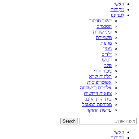
ראשי
מקורות
לענייננו
יישוב סכסוך
הסכמים
זמני שהות
משמורת
מזונות
גיטין
ילדים
רכוש
סלב
ניכור הורי
תלונות שווא
אפוטרופוסות
אלימות במשפחה
צוואות וירושות
בית הדין הרבני
מכורסת המטפל
עדשת החוקר
Search
ראשי
מקורות