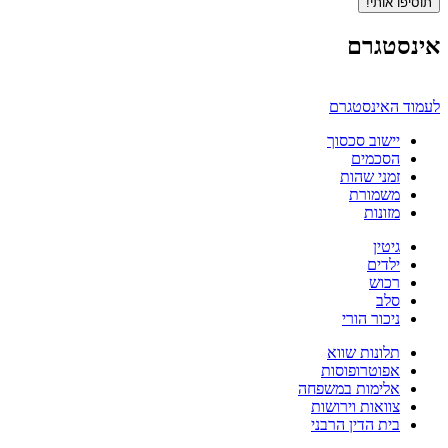
תוסיפו אותי!
אינסטגרם
לעמוד האינסטגרם
יישוב סכסוך
הסכמים
זמני שהות
משמורת
מזונות
גיטין
ילדים
רכוש
סלב
ניכור הורי
תלונות שווא
אפוטרופוסות
אלימות במשפחה
צוואות וירושות
בית הדין הרבני