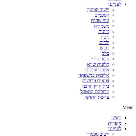
לענייננו
יישוב סכסוך
הסכמים
זמני שהות
משמורת
מזונות
גיטין
ילדים
רכוש
סלב
ניכור הורי
תלונות שווא
אפוטרופוסות
אלימות במשפחה
צוואות וירושות
בית הדין הרבני
מכורסת המטפל
עדשת החוקר
Menu
ראשי
מקורות
לענייננו
יישוב סכסוך