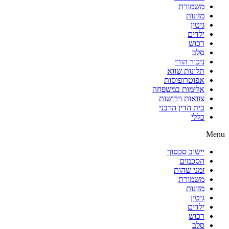
משמורת
מזונות
גיטין
ילדים
רכוש
סלב
ניכור הורי
תלונות שווא
אפוטרופוסות
אלימות במשפחה
צוואות וירושות
בית הדין הרבני
כללי
Menu
יישוב סכסוך
הסכמים
זמני שהות
משמורת
מזונות
גיטין
ילדים
רכוש
סלב