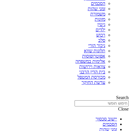
הסכמים
זמני שהות
משמורת
מזונות
גיטין
ילדים
רכוש
סלב
ניכור הורי
תלונות שווא
אפוטרופוסות
אלימות במשפחה
צוואות וירושות
בית הדין הרבני
מכורסת המטפל
עדשת החוקר
Search
Close
יישוב סכסוך
הסכמים
זמני שהות