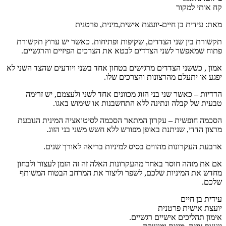
קח אותי למקור
מאת: עידית בן חיים-יועצת אישית,מינית, פרטנית
תקשורת בין שני הצדדים, שקיפות ופתיחות. כאשר יש ערוץ תקשורת
פתוח שמאפשר לשני הצדדים לבטא את הצרכים הפיזיים והרגשיים.
אמון , כששני הצדדים מרגישים בטחון אחד בשני ויודעים שהצד השני לא
יפגע או יתעלם מהרצונות והצרכים שלו.
הדדיות – כאשר שני בני הזוג מכוונים אחד לשני ולעצמם, יש זרימה
טבעית של קבלה ונתינה ללא התחשבנות או שימוש באגו.
הסכמה חופשית – עקרון המתאר הסכמה לסיטואציה המינית הנובעת
מרצון הדדי, שניתנת באופן מפורש ללא חשש משני בני הזוג.
ארבעת העקרונות מהווים בסיס למיניות בריאה לאורך שנים.
אם את מזהה חוסר באחד מהעקרונות האלה זה זה הזמן לעצור ולבחון
מחדש את המיניות שלכם, לשפר וליצור את המרחב הבטוח המשותף
שלכם.
עידית בן חיים
יועצת אישית פרטנית
אימון תהליכים אישיים רגשיים.