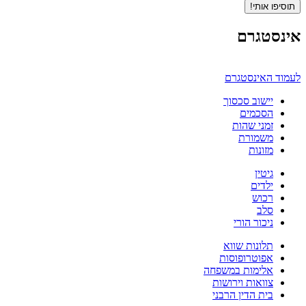
תוסיפו אותי!
אינסטגרם
לעמוד האינסטגרם
יישוב סכסוך
הסכמים
זמני שהות
משמורת
מזונות
גיטין
ילדים
רכוש
סלב
ניכור הורי
תלונות שווא
אפוטרופוסות
אלימות במשפחה
צוואות וירושות
בית הדין הרבני