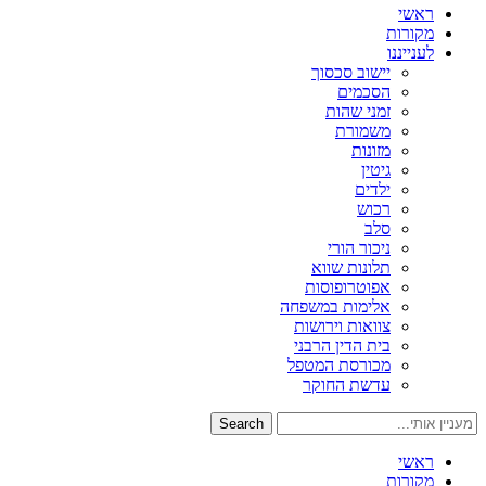
ראשי
מקורות
לענייננו
יישוב סכסוך
הסכמים
זמני שהות
משמורת
מזונות
גיטין
ילדים
רכוש
סלב
ניכור הורי
תלונות שווא
אפוטרופוסות
אלימות במשפחה
צוואות וירושות
בית הדין הרבני
מכורסת המטפל
עדשת החוקר
Search
ראשי
מקורות