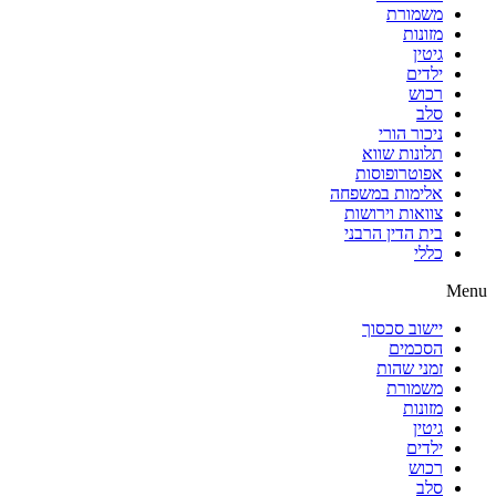
משמורת
מזונות
גיטין
ילדים
רכוש
סלב
ניכור הורי
תלונות שווא
אפוטרופוסות
אלימות במשפחה
צוואות וירושות
בית הדין הרבני
כללי
Menu
יישוב סכסוך
הסכמים
זמני שהות
משמורת
מזונות
גיטין
ילדים
רכוש
סלב