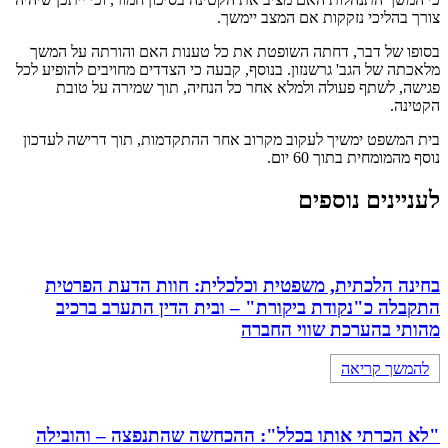
צורך בהליכי נזקקות אם המצב יימשך.
בסופו של דבר, דחתה השופטת את כל טענות האם והורתה על המשך
מלאכתה של הגב' גרשנזון. בנוסף, קבעה כי הצדדים מחויבים להופיע לכל
פגישה, לשתף פעולה ולמלא אחר כל הנחיה, תוך שמירה על טובת
הקטינה.
בית המשפט ימשיך לעקוב מקרוב אחר ההתקדמות, תוך דרישה לעדכון
נוסף מהמומחית בתוך 60 יום.
לעניינים נוספים
בחינה הלכתית, משפטית וכלכלית: חוות הדעת הפרטית
התקבלה כ"נקודת ביקורת" – ובית הדין התערב ברכיב
מהותי בהערכת שווי החברה
להמשך קריאה
"לא הכרתי אותו בכלל": ההכחשה שהתנפצה – והובילה