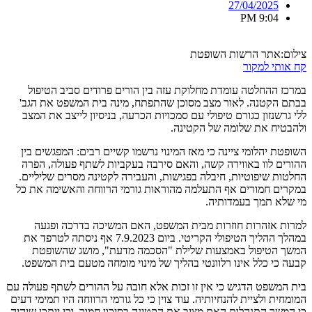
27/04/2025
9:04 PM
צילום:אתר הרשות השופטת
קח אותי למקור
במרכז ההחלטה עומדת מחלוקת עזה בין הורים פרודים סביב הטיפול
בבתם הקטנה. לאור מצב מסוכן שהתפתח, מינה בית המשפט את הגב'
ללי גרשנזון כגורם טיפולי עם סמכויות הכרעה, בניסיון לייצב את המצב
ולהבטיח את שלומה של הקטינה.
השופטת יהלומי ציינה כי מאז המינוי נרשמו קשיים רבים: המפגשים בין
ההורים לוו באווירה קשה, והאם סירבה בעקביות לשתף פעולה, הפרה
החלטות שיפוטיות, חיבלה בפגישות, והעבירה לקטינה מסרים שליליים.
במקרים חמורים אף התעלמה מהוראות גורמי הרווחה והאשימה את כל
מי שלא תמך בעמדותיה.
למרות אזהרות חוזרות מבית המשפט, האם המשיכה בדרכה ופגעה
במהלך ההליך הטיפולי הקריטי. ביום 7.9.2023 אף ניסתה לטרפד את
המשך הטיפול באמצעות שלילת "הסכמה מדעת", מושג שהשופטת
קבעה כי כלל אינו רלוונטי בהליך של מינוי מומחה מטעם בית המשפט.
בית המשפט הדגיש כי אין זו זכות אלא חובה על ההורים לשתף פעולה עם
המומחית ולציית להנחיותיה. עוד צוין כי כל גורמי הרווחה היו תמימי דעים
כי המשך התנהלות האם מציב את הקטינה בסיכון חמור, וכי ייתכן שיהיה