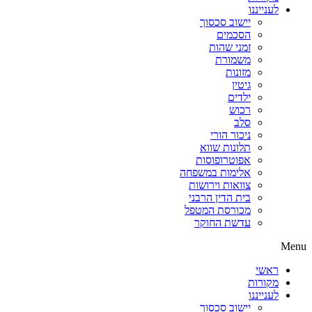
לענייננו
יישוב סכסוך
הסכמים
זמני שהות
משמורת
מזונות
גיטין
ילדים
רכוש
סלב
ניכור הורי
תלונות שווא
אפוטרופוסות
אלימות במשפחה
צוואות וירושות
בית הדין הרבני
מכורסת המטפל
עדשת החוקר
Menu
ראשי
מקורות
לענייננו
יישוב סכסוך