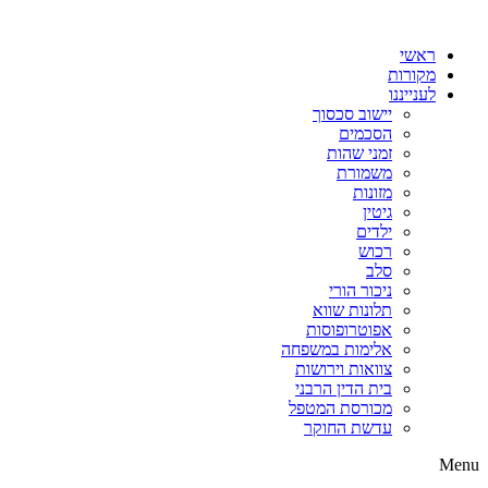
דלג
לתוכן
ראשי
מקורות
לענייננו
יישוב סכסוך
הסכמים
זמני שהות
משמורת
מזונות
גיטין
ילדים
רכוש
סלב
ניכור הורי
תלונות שווא
אפוטרופוסות
אלימות במשפחה
צוואות וירושות
בית הדין הרבני
מכורסת המטפל
עדשת החוקר
Menu