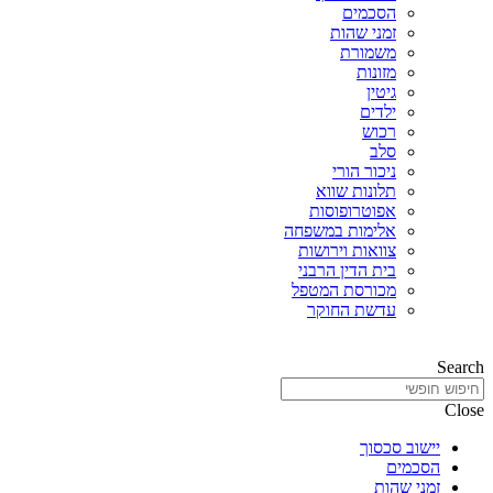
הסכמים
זמני שהות
משמורת
מזונות
גיטין
ילדים
רכוש
סלב
ניכור הורי
תלונות שווא
אפוטרופוסות
אלימות במשפחה
צוואות וירושות
בית הדין הרבני
מכורסת המטפל
עדשת החוקר
Search
Close
יישוב סכסוך
הסכמים
זמני שהות