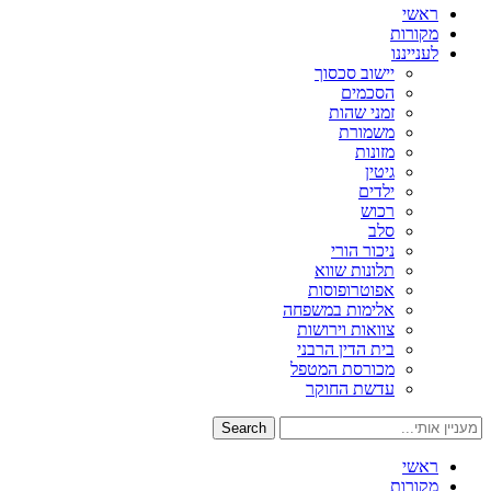
ראשי
מקורות
לענייננו
יישוב סכסוך
הסכמים
זמני שהות
משמורת
מזונות
גיטין
ילדים
רכוש
סלב
ניכור הורי
תלונות שווא
אפוטרופוסות
אלימות במשפחה
צוואות וירושות
בית הדין הרבני
מכורסת המטפל
עדשת החוקר
Search
ראשי
מקורות