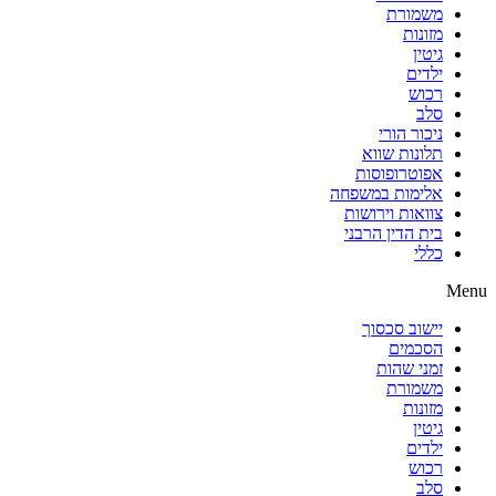
משמורת
מזונות
גיטין
ילדים
רכוש
סלב
ניכור הורי
תלונות שווא
אפוטרופוסות
אלימות במשפחה
צוואות וירושות
בית הדין הרבני
כללי
Menu
יישוב סכסוך
הסכמים
זמני שהות
משמורת
מזונות
גיטין
ילדים
רכוש
סלב