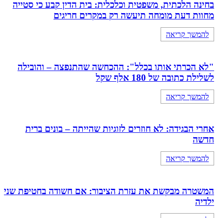
בחינה הלכתית, משפטית וכלכלית: בית הדין קבע כי סטייה
מחוות דעת מומחה תיעשה רק במקרים חריגים
להמשך קריאה
"לא הכרתי אותו בכלל": ההכחשה שהתנפצה – והובילה
לשלילת כתובה של 180 אלף שקל
להמשך קריאה
אחרי הבגידה: לא חוזרים לזוגיות שהייתה – בונים ברית
חדשה
להמשך קריאה
המשטרה מבקשת את עזרת הציבור: אם חשודה בחטיפת שני
ילדיה