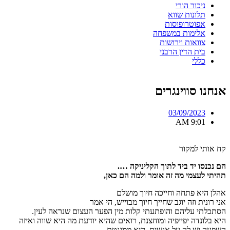
ניכור הורי
תלונות שווא
אפוטרופוסות
אלימות במשפחה
צוואות וירושות
בית הדין הרבני
כללי
אנחנו סווינגרים
03/09/2023
9:01 AM
קח אותי למקור
הם נכנסו יד ביד לתוך הקליניקה ….
תהיתי לעצמי מה זה אומר ולמה הם כאן,
אהלן היא פתחה וחייכה חיוך מושלם
אני רונית וזה יוגב שחייך חיוך מבוייש, הי אמר
הסתכלתי עליהם והופתעתי קלות מין הפער העצום שנראה לעין.
היא בלונדה יפייפיה ומוחצנת, רואים שהיא יודעת מה היא שווה ואיזה
השפעה יש לה על אנשים, היא ממגנטת.