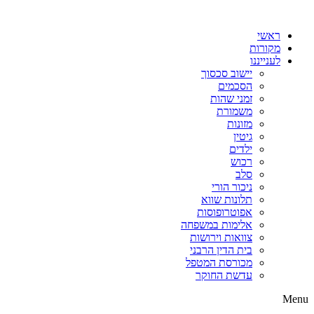
דלג
לתוכן
ראשי
מקורות
לענייננו
יישוב סכסוך
הסכמים
זמני שהות
משמורת
מזונות
גיטין
ילדים
רכוש
סלב
ניכור הורי
תלונות שווא
אפוטרופוסות
אלימות במשפחה
צוואות וירושות
בית הדין הרבני
מכורסת המטפל
עדשת החוקר
Menu