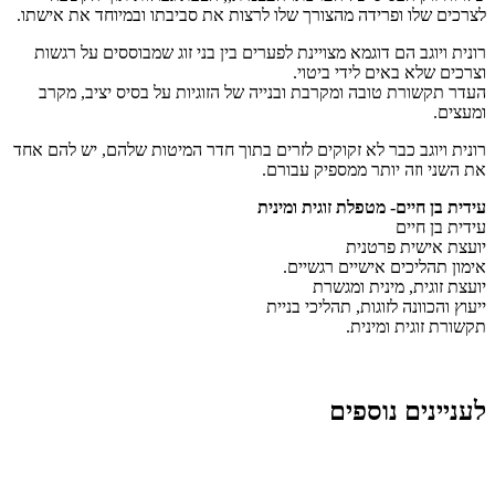
לצרכים שלו ופרידה מהצורך שלו לרצות את סביבתו ובמיוחד את אישתו.
רונית ויוגב הם דוגמא מצויינת לפערים בין בני זוג שמבוססים על רגשות
וצרכים שלא באים לידי ביטוי.
העדר תקשורת טובה ומקרבת ובנייה של הזוגיות על בסיס יציב, מקרב
ומעצים.
רונית ויוגב כבר לא זקוקים לזרים בתוך חדר המיטות שלהם, יש להם אחד
את השני וזה יותר ממספיק עבורם.
עידית בן חיים- מטפלת זוגית ומינית
עידית בן חיים
יועצת אישית פרטנית
אימון תהליכים אישיים רגשיים.
יועצת זוגית, מינית ומגשרת
ייעוץ והכוונה לזוגות, תהליכי בניית
תקשורת זוגית ומינית.
לעניינים נוספים