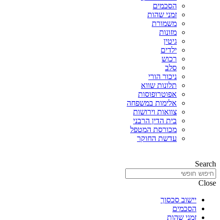
הסכמים
זמני שהות
משמורת
מזונות
גיטין
ילדים
רכוש
סלב
ניכור הורי
תלונות שווא
אפוטרופוסות
אלימות במשפחה
צוואות וירושות
בית הדין הרבני
מכורסת המטפל
עדשת החוקר
Search
Close
יישוב סכסוך
הסכמים
זמני שהות