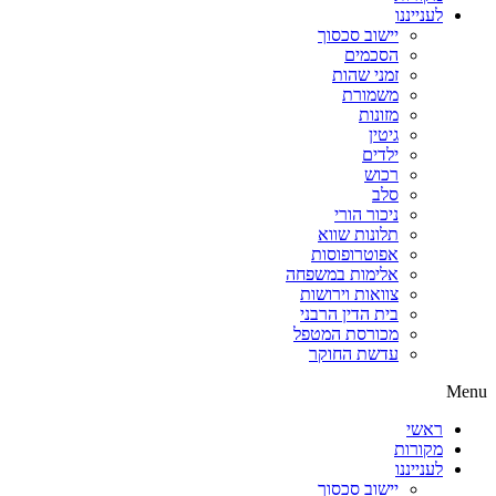
לענייננו
יישוב סכסוך
הסכמים
זמני שהות
משמורת
מזונות
גיטין
ילדים
רכוש
סלב
ניכור הורי
תלונות שווא
אפוטרופוסות
אלימות במשפחה
צוואות וירושות
בית הדין הרבני
מכורסת המטפל
עדשת החוקר
Menu
ראשי
מקורות
לענייננו
יישוב סכסוך