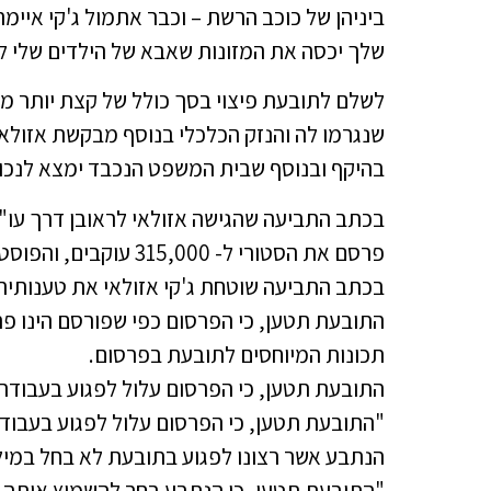
ביניהן של כוכב הרשת – וכבר אתמול ג'קי אי
שלך יכסה את המזונות שאבא של הילדים שלי לא
שנגרמו לה והנזק הכלכלי בנוסף מבקשת אזולאי
בהיקף ובנוסף שבית המשפט הנכבד ימצא לנכון
בכתב התביעה שהגישה אזולאי לראובן דרך עו"ד
פרסם את הסטורי ל- 315,000 עוקבים, והפוסט אף שותף והועלה באמצעי התקשורת השונים.
בכתב התביעה שוטחת ג'קי אזולאי את טענותיה 
התובעת תטען, כי הפרסום כפי שפורסם הינו פ
תכונות המיוחסים לתובעת בפרסום.
התובעת תטען, כי הפרסום עלול לפגוע בעבודת
"התובעת תטען, כי הפרסום עלול לפגוע בעבוד
הנתבע אשר רצונו לפגוע בתובעת לא בחל במיל
"התובעת תטען, כי הנתבע בחר להשמיץ אותה ב