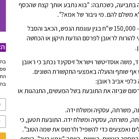
ימה בתביעה, כשכתבה: "בוא נתבע אותך קצת שהכסף
 משלם להם. מי גיבור של אמא?".
לשלם לתובעת פיצוי בסך כולל של קצת יותר מ- 150,000 ש"ח בגין עוגמת הנפש, הכאב והסבל
 להורות לראובן לפרסם הודעת תיקון או הכחשה
.
הצ
, משה אוסדיטשר וישראל זיסקינד נכתב כי ראובן
בהש
פסק
החל
כלפי אביב ראובן:
בהר
רסום שביזה את התובעת בשל המעשים, התנהגות או
ה, משרתה, עסקיה ומשלח ידה.
תה, משרתה, עסקיה ומשלח ידה. התובעת תטען, כי
ים ואמצעים כדי להשפיל ולרמוס את שמה הטוב".
מספר ביטויים, ראשית, היותה "אמא רעה", הוסיף