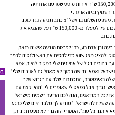
הגישה כתב תביעה נגד אביב ראובן בסכום של 150,000 ש"ח אודות פוסט שפרסם אודותיה
 השמיץ וביזה אותה. י
בית משפט השלום בראשל"צ כתב תביעה נגד כוכב
הרשת אביב ראובן בו היא דורשת ממנו פיצוי בסכום של למעלה מ- 150,000 ש"ח על שהוציא את
 נכתב
רעה ובן אדם רע, כדי לפרסם הודעה אישית כזאת
ק ולהציג מצג שווא כדי להסית את האש ולנסות לכפר
 בחורים בגיל של אחיינים שלי במקום להיות אמא
ישראל ואמא וגרושה כמוך לא מאחל גם לאויבים שלי"
במ
 בפני 200 אלף העוקבים שלה באינסטרם, התכתבות שלה עם הגרוש שלה
ישי נגדך אבל נמאס לי שאומרים לי: 'תהיי קצת עם
 אז לכל המודאגים, הנה לכם הודעה רשמית מישראל
דעה ששלח לה ישראל. "מודיע לך מלבד היום שלי כרגע
יא אותם! כל טוב". הסטורי הזה גרר לא מעט תגובות,