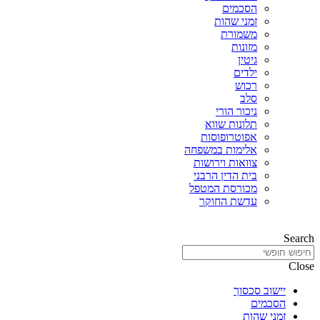
הסכמים
זמני שהות
משמורת
מזונות
גיטין
ילדים
רכוש
סלב
ניכור הורי
תלונות שווא
אפוטרופוסות
אלימות במשפחה
צוואות וירושות
בית הדין הרבני
מכורסת המטפל
עדשת החוקר
Search
Close
יישוב סכסוך
הסכמים
זמני שהות