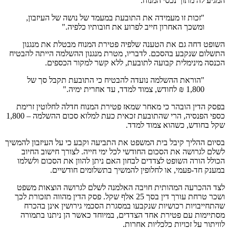
המגיע לה מתוך נכסי המנוח.
"זכות זו מעמידה את התובעת במעמד של נושה של העיזבון,
ומשכך האחרון חייב לפרוע את חובותיו כלפיה."
השופט דחה גם את הטענה שלפיה פטירת המנוח מבטלת את מנגנון
התשלום שנקבע בהסכם. לדבריו, מטרת מנגנון ההשלמה הייתה להבטיח
הכנסה מינימלית קבועה לתובעת, ללא קשר למקור הכספים.
"הוראת ההשלמה נועדה להבטיח כי התובעת תקבל סך של
1,800 ₪ לחודש, צמוד למדד, עד אחרית ימיה."
בפסק הדין הובהר כי מאחר שמאז פטירת המנוח חדלה לחלוטין זרימת
כספי הפנסיה, הרי שהתובעת זכאית כעת למלוא סכום ההשלמה – 1,800
שקל בחודש, כשהוא צמוד למדד.
בסיום ההליך קיבל בית המשפט את התביעה וקבע כי על העיזבון להמשיך
לשלם לגרושה את הסכום החודשי לכל ימי חייה. לצורך חישוב החיוב
הכולל הורה השופט לצדדים לבחון האם ניתן להוון את הסכום ולשלמו
במענק חד-פעמי, או לחלופין להמשיך בתשלומים חודשיים.
לצד ההכרעה המהותית חויבה האלמנה לשלם לגרושה הוצאות משפט
ושכר טרחת עורך דין בסך 25 אלף שקל. פסק הדין מהווה תזכורת לכך
שהתחייבויות רכושיות שנקבעו במסגרת הסכמי גירושין אינן בהכרח
מסתיימות עם פטירת אחד הצדדים, במיוחד כאשר הן ניתנו בתמורה
לוויתור על זכויות כלכליות אחרות.