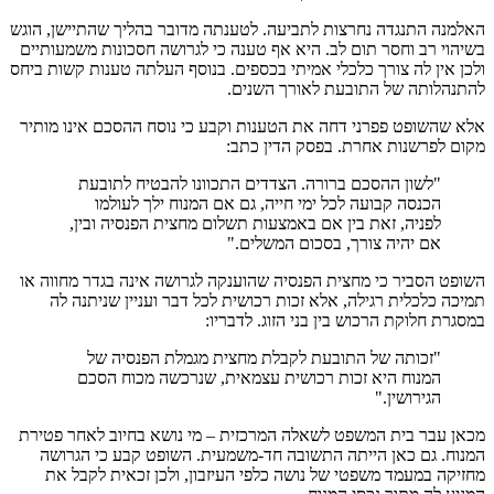
האלמנה התנגדה נחרצות לתביעה. לטענתה מדובר בהליך שהתיישן, הוגש
בשיהוי רב וחסר תום לב. היא אף טענה כי לגרושה חסכונות משמעותיים
ולכן אין לה צורך כלכלי אמיתי בכספים. בנוסף העלתה טענות קשות ביחס
להתנהלותה של התובעת לאורך השנים.
אלא שהשופט פפרני דחה את הטענות וקבע כי נוסח ההסכם אינו מותיר
מקום לפרשנות אחרת. בפסק הדין כתב:
"לשון ההסכם ברורה. הצדדים התכוונו להבטיח לתובעת
הכנסה קבועה לכל ימי חייה, גם אם המנוח ילך לעולמו
לפניה, זאת בין אם באמצעות תשלום מחצית הפנסיה ובין,
אם יהיה צורך, בסכום המשלים."
השופט הסביר כי מחצית הפנסיה שהוענקה לגרושה אינה בגדר מחווה או
תמיכה כלכלית רגילה, אלא זכות רכושית לכל דבר ועניין שניתנה לה
במסגרת חלוקת הרכוש בין בני הזוג. לדבריו:
"זכותה של התובעת לקבלת מחצית מגמלת הפנסיה של
המנוח היא זכות רכושית עצמאית, שנרכשה מכוח הסכם
הגירושין."
מכאן עבר בית המשפט לשאלה המרכזית – מי נושא בחיוב לאחר פטירת
המנוח. גם כאן הייתה התשובה חד-משמעית. השופט קבע כי הגרושה
מחזיקה במעמד משפטי של נושה כלפי העיזבון, ולכן זכאית לקבל את