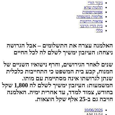
ניכור הורי
תלונות שווא
אפוטרופוסות
אלימות במשפחה
צוואות וירושות
בית הדין הרבני
כללי
האלמנה עצרה את התשלומים – אבל הגרושה
ניצחה: העיזבון ימשיך לשלם לה לכל החיים
שנים לאחר הגירושים, וחרף נישואיו השניים של
המנוח, קבע בית המשפט כי התחייבות כלכלית
שנתן לגרושתו אינה מסתיימת עם מותו.
המשמעות: העיזבון ימשיך לשלם לה 1,800 שקל
בחודש, צמוד למדד, עד אחרית ימיה. האלמנה
חויבה גם ב-25 אלף שקל הוצאות.
10/06/2026
11:54 AM