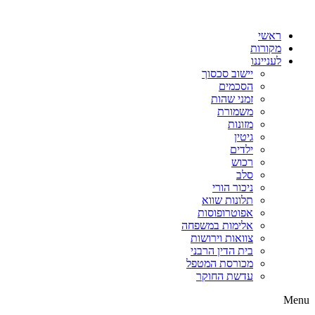
דלג
לתוכן
ראשי
מקורות
לענייננו
יישוב סכסוך
הסכמים
זמני שהות
משמורת
מזונות
גיטין
ילדים
רכוש
סלב
ניכור הורי
תלונות שווא
אפוטרופוסות
אלימות במשפחה
צוואות וירושות
בית הדין הרבני
מכורסת המטפל
עדשת החוקר
Menu