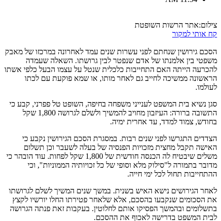
צילום:אתר הרשות השופטת
קח אותי למקור
הסכם גירושין שנחתם לפני עשרות שנים עמד לאחרונה במרכזו של מאבק
משפטי בין אלמנתו של אדם שנפטר לבין גרושתו. השאלה שעמדה
להכרעה הייתה האם התחייבות כלכלית שנטל על עצמו הבעל כלפי אשתו
הראשונה ממשיכה לחייב גם לאחר מותו, או שמא פוקעת עם לכתו
לעולמו.
סגן נשיא בית המשפט לענייני משפחה בחיפה, השופט טל פפרני, קבע כי
התשובה ברורה: העיזבון מחויב להמשיך ולשלם לגרושה 1,800 שקל
בחודש, צמוד למדד, עד אחרית ימיה.
הצדדים התגרשו לפני שנים רבות. במסגרת הסכם הגירושין נקבע כי
האישה תקבל מחצית מזכויות הפנסיה של בעלה לשעבר וכן תשלום
משלים שיבטיח לה הכנסה חודשית של 1,800 שקל לפחות. עוד הובהר כי
מדובר בתמורה ל"סילוק מלא וסופי של כל זכויותיה הממוניות", וכי
ההתחייבות תחול לכל ימי חייה.
לאחר הגירושים נישא האיש בשנית. במשך שנים המשיך לשלם לגרושתו
את הסכומים שנקבעו בהסכם, אלא שלאחר פטירתו החלו יורשיו לקצץ
בתשלומים ובהמשך הפסיקו אותם לחלוטין. בעקבות זאת פנתה הגרושה
לבית המשפט בדרישה לאכוף את ההסכם.