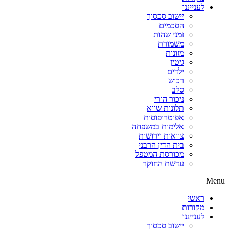
לענייננו
יישוב סכסוך
הסכמים
זמני שהות
משמורת
מזונות
גיטין
ילדים
רכוש
סלב
ניכור הורי
תלונות שווא
אפוטרופוסות
אלימות במשפחה
צוואות וירושות
בית הדין הרבני
מכורסת המטפל
עדשת החוקר
Menu
ראשי
מקורות
לענייננו
יישוב סכסוך