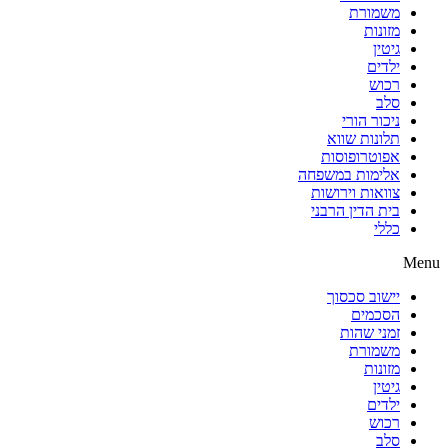
משמורת
מזונות
גיטין
ילדים
רכוש
סלב
ניכור הורי
תלונות שווא
אפוטרופוסות
אלימות במשפחה
צוואות וירושות
בית הדין הרבני
כללי
Menu
יישוב סכסוך
הסכמים
זמני שהות
משמורת
מזונות
גיטין
ילדים
רכוש
סלב