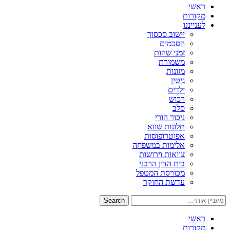
ראשי
מקורות
לענייננו
יישוב סכסוך
הסכמים
זמני שהות
משמורת
מזונות
גיטין
ילדים
רכוש
סלב
ניכור הורי
תלונות שווא
אפוטרופוסות
אלימות במשפחה
צוואות וירושות
בית הדין הרבני
מכורסת המטפל
עדשת החוקר
Search
ראשי
מקורות