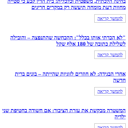
בחינה הלכתית, משפטית וכלכלית: בית הדין קבע כי סטייה
מחוות דעת מומחה תיעשה רק במקרים חריגים
להמשך קריאה
"לא הכרתי אותו בכלל": ההכחשה שהתנפצה – והובילה
לשלילת כתובה של 180 אלף שקל
להמשך קריאה
אחרי הבגידה: לא חוזרים לזוגיות שהייתה – בונים ברית
חדשה
להמשך קריאה
המשטרה מבקשת את עזרת הציבור: אם חשודה בחטיפת שני
ילדיה
להמשך קריאה