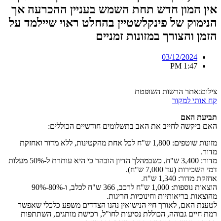
אין המון חדש תחת השמש בעניין ההכרעה אך
הנימוק של פינקלשטיין בהחלט ראוי שיילמד על
הזמן והצורך במזונות זמניים
03/12/2024
1:47 PM
צילום:אתר הרשות השופטת
קח אותי למקור
תביעת האם
האם ביקשה לחייב את האב בתשלומים חודשיים הכוללים:
מזונות שוטפים: 1,800 ש"ח לכל אחת מהקטינות, ללא מדור ואחזקת
מדור.
מדור: 3,400 ש"ח, כשבמהלך הדיון הובהר כי היא עותרת ל-50% מעלות
דמי השכירות (עד 7,000 ש"ח).
אחזקת מדור: 1,340 ש"ח.
הוצאות נוספות: 1,000 ש"ח לרכב, 366 ש"ח לכלב, ו-80%-90%
מהוצאות בריאותיות וחינוכיות חריגות.
לטענת האם, לאורך חיי הנישואין נהנו הצדדים משפע כלכלי שאפשר
רמת חיים גבוהה, הכוללת נסיעות לחו"ל, רכישת מותגים, השתתפות