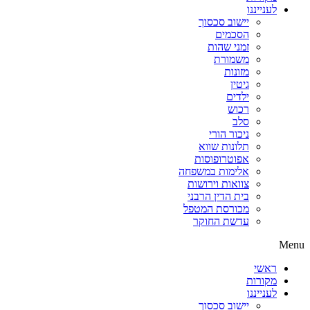
לענייננו
יישוב סכסוך
הסכמים
זמני שהות
משמורת
מזונות
גיטין
ילדים
רכוש
סלב
ניכור הורי
תלונות שווא
אפוטרופוסות
אלימות במשפחה
צוואות וירושות
בית הדין הרבני
מכורסת המטפל
עדשת החוקר
Menu
ראשי
מקורות
לענייננו
יישוב סכסוך