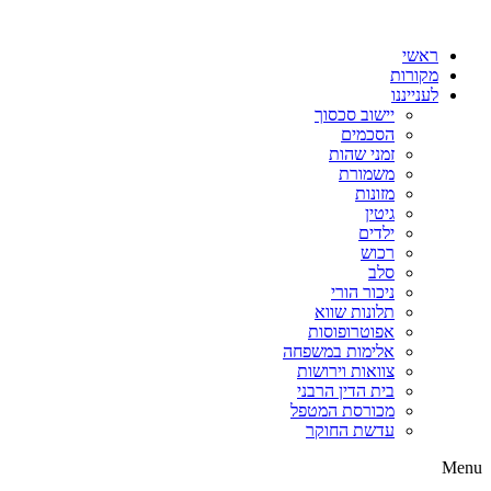
דלג
לתוכן
ראשי
מקורות
לענייננו
יישוב סכסוך
הסכמים
זמני שהות
משמורת
מזונות
גיטין
ילדים
רכוש
סלב
ניכור הורי
תלונות שווא
אפוטרופוסות
אלימות במשפחה
צוואות וירושות
בית הדין הרבני
מכורסת המטפל
עדשת החוקר
Menu