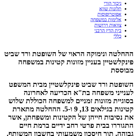
ניכור הורי
תלונות שווא
אפוטרופוסות
אלימות במשפחה
צוואות וירושות
בית הדין הרבני
כללי
ההחלטה ונימוקה הראוי של השופטת ורד שביט
פינקלשטיין בעניין מזונות קטינות במשפחה
מבוססת
השופטת ורד שביט פינקלשטיין מבית המשפט
לענייני משפחה בת"א הכריעה לאחרונה
בסוגיית מזונות זמניים למשפחה הכוללת שלוש
קטינות בגילאים 13, 9 ו-5. ההחלטה מתארת
את נסיבות חייהן של הקטינות ומשפחתן, אשר
התגוררו בבית פרטי רחב ידיים ברמת חיים
גבוהה, תוך חיסכון משמעותי בחשבון המשותף.