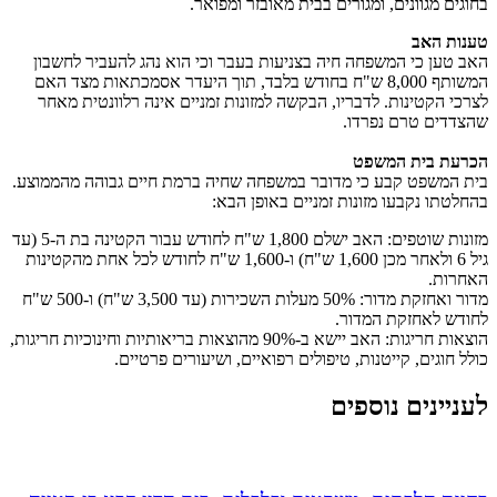
בחוגים מגוונים, ומגורים בבית מאובזר ומפואר.
טענות האב
האב טען כי המשפחה חיה בצניעות בעבר וכי הוא נהג להעביר לחשבון
המשותף 8,000 ש"ח בחודש בלבד, תוך היעדר אסמכתאות מצד האם
לצרכי הקטינות. לדבריו, הבקשה למזונות זמניים אינה רלוונטית מאחר
שהצדדים טרם נפרדו.
הכרעת בית המשפט
בית המשפט קבע כי מדובר במשפחה שחיה ברמת חיים גבוהה מהממוצע.
בהחלטתו נקבעו מזונות זמניים באופן הבא:
מזונות שוטפים: האב ישלם 1,800 ש"ח לחודש עבור הקטינה בת ה-5 (עד
גיל 6 ולאחר מכן 1,600 ש"ח) ו-1,600 ש"ח לחודש לכל אחת מהקטינות
האחרות.
מדור ואחזקת מדור: 50% מעלות השכירות (עד 3,500 ש"ח) ו-500 ש"ח
לחודש לאחזקת המדור.
הוצאות חריגות: האב יישא ב-90% מהוצאות בריאותיות וחינוכיות חריגות,
כולל חוגים, קייטנות, טיפולים רפואיים, ושיעורים פרטיים.
לעניינים נוספים