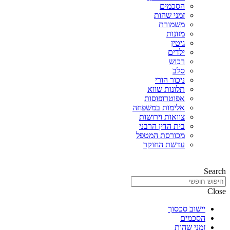
הסכמים
זמני שהות
משמורת
מזונות
גיטין
ילדים
רכוש
סלב
ניכור הורי
תלונות שווא
אפוטרופוסות
אלימות במשפחה
צוואות וירושות
בית הדין הרבני
מכורסת המטפל
עדשת החוקר
Search
Close
יישוב סכסוך
הסכמים
זמני שהות