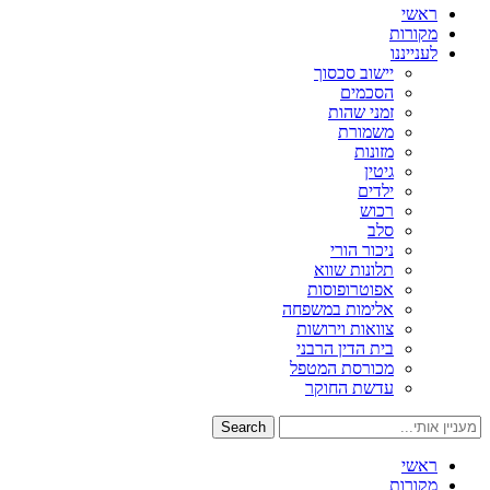
ראשי
מקורות
לענייננו
יישוב סכסוך
הסכמים
זמני שהות
משמורת
מזונות
גיטין
ילדים
רכוש
סלב
ניכור הורי
תלונות שווא
אפוטרופוסות
אלימות במשפחה
צוואות וירושות
בית הדין הרבני
מכורסת המטפל
עדשת החוקר
Search
ראשי
מקורות