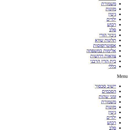
משמורת
מזונות
גיטין
ילדים
רכוש
סלב
ניכור הורי
תלונות שווא
אפוטרופוסות
אלימות במשפחה
צוואות וירושות
בית הדין הרבני
כללי
Menu
יישוב סכסוך
הסכמים
זמני שהות
משמורת
מזונות
גיטין
ילדים
רכוש
סלב