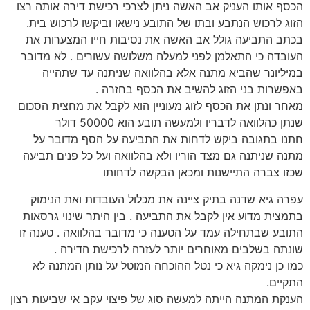
הכסף אותו העניק אב האשה ניתן לצרכי רכישת דירה אותה רצו
הזוג לרכוש הנתבע ובתו של התובע נישאו וביקשו לרכוש בית.
בכתב התביעה גולל אב האשה את נסיבות חייו המצערות את
העובדה כי התאלמן לפני למעלה משלושה עשורים . לא מדובר
במיליונר שהביא מתנה אלא בהלוואה שניתנה עד שתהייה
באפשרות בני הזוג להשיב את הכסף בחזרה .
מאחר ונתן את הכסף לזוג מעוניין הוא לקבל את מחצית הסכום
שנתן כהלוואה לדבריו ולמעשה תובע הוא 50000 דולר
חתנו בתגובה ביקש לדחות את התביעה על הסף מדובר על
מתנה שניתנה גם מצד הוריו ולא בהלוואה ועל כל פנים תביעה
שכזו צברה התיישנות ומכאן הבקשה לדחותו
עפרה גיא שדנה בתיק ציינה את מכלול העובדות ואת הנימוק
בתמצית מדוע אין לקבל את התביעה . בין היתר שינוי גרסאות
התובע שבתחילה עמד על הטענה כי מדובר בהלוואה . טענה זו
שונתה בשלבים מאוחרים יותר לעזרה לרכישת הדירה .
כמו כן נימקה גיא כי נטל ההוכחה המוטל על נותן המתנה לא
התקיים.
הענקת המתנה הייתה למעשה סוג של פיצוי עקב אי שביעות רצון