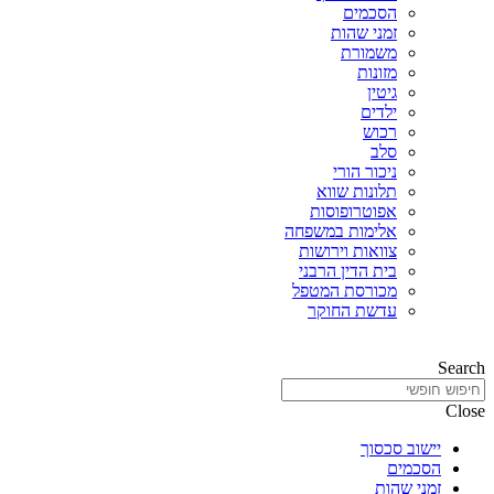
הסכמים
זמני שהות
משמורת
מזונות
גיטין
ילדים
רכוש
סלב
ניכור הורי
תלונות שווא
אפוטרופוסות
אלימות במשפחה
צוואות וירושות
בית הדין הרבני
מכורסת המטפל
עדשת החוקר
Search
Close
יישוב סכסוך
הסכמים
זמני שהות