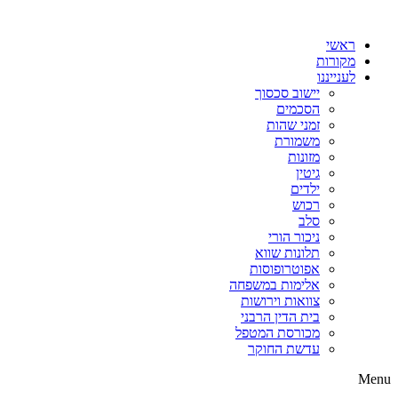
דלג
לתוכן
ראשי
מקורות
לענייננו
יישוב סכסוך
הסכמים
זמני שהות
משמורת
מזונות
גיטין
ילדים
רכוש
סלב
ניכור הורי
תלונות שווא
אפוטרופוסות
אלימות במשפחה
צוואות וירושות
בית הדין הרבני
מכורסת המטפל
עדשת החוקר
Menu