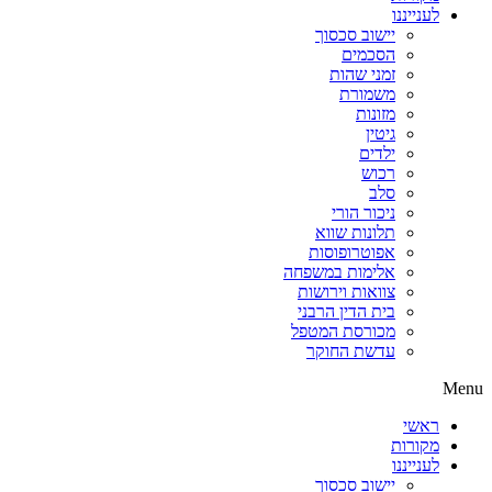
לענייננו
יישוב סכסוך
הסכמים
זמני שהות
משמורת
מזונות
גיטין
ילדים
רכוש
סלב
ניכור הורי
תלונות שווא
אפוטרופוסות
אלימות במשפחה
צוואות וירושות
בית הדין הרבני
מכורסת המטפל
עדשת החוקר
Menu
ראשי
מקורות
לענייננו
יישוב סכסוך