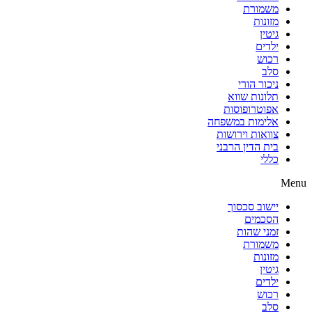
משמורת
מזונות
גיטין
ילדים
רכוש
סלב
ניכור הורי
תלונות שווא
אפוטרופוסות
אלימות במשפחה
צוואות וירושות
בית הדין הרבני
כללי
Menu
יישוב סכסוך
הסכמים
זמני שהות
משמורת
מזונות
גיטין
ילדים
רכוש
סלב