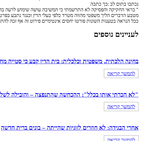
נכתבו בתום לב :כך כתבה
" בראי החקיקה והפסיקה לא התרשמתי כי המשיבה עושה שימוש לרעה בהלי
מטבע הדברים הליך משפטי מהווה מטרד כלפי בעלי הדין וכנגד נתבע בפרט, א
ככל הנראה בטענות השונות פורטו יחסים אינטימיים פירוט זה אף זכה להתיי
לעניינים נוספים
בחינה הלכתית, משפטית וכלכלית: בית הדין קבע כי סטייה מ
להמשך קריאה
"לא הכרתי אותו בכלל": ההכחשה שהתנפצה – והובילה לשלילת כתובה 
להמשך קריאה
אחרי הבגידה: לא חוזרים לזוגיות שהייתה – בונים ברית חדשה
להמשך קריאה