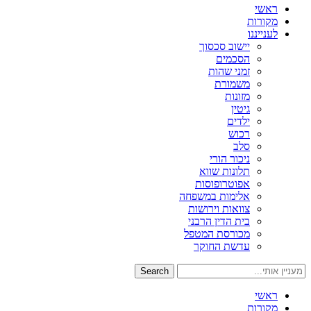
ראשי
מקורות
לענייננו
יישוב סכסוך
הסכמים
זמני שהות
משמורת
מזונות
גיטין
ילדים
רכוש
סלב
ניכור הורי
תלונות שווא
אפוטרופוסות
אלימות במשפחה
צוואות וירושות
בית הדין הרבני
מכורסת המטפל
עדשת החוקר
Search
ראשי
מקורות