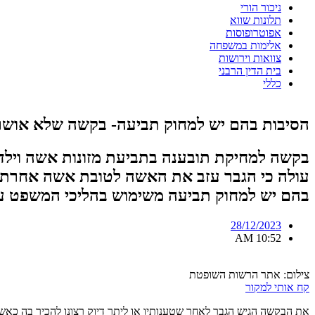
ניכור הורי
תלונות שווא
אפוטרופוסות
אלימות במשפחה
צוואות וירושות
בית הדין הרבני
כללי
הסיבות בהם יש למחוק תביעה- בקשה שלא אושרה.
בקשה למחיקת תובענה בתביעת מזונות אשה וילדי
עולה כי הגבר עזב את האשה לטובת אשה אחרת 
בהם יש למחוק תביעה משימוש בהליכי המשפט ע
28/12/2023
10:52 AM
צילום: אתר הרשות השופטת
קח אותי למקור
את הבקשה הגיש הגבר לאחר שטענותיו או ליתר דיוק רצונו להכיר בה כאש