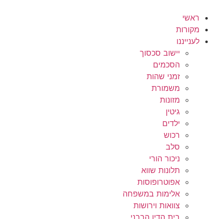
לג
תוכן
ראשי
מקורות
לענייננו
יישוב סכסוך
הסכמים
זמני שהות
משמורת
מזונות
גיטין
ילדים
רכוש
סלב
ניכור הורי
תלונות שווא
אפוטרופוסות
אלימות במשפחה
צוואות וירושות
בית הדין הרבני