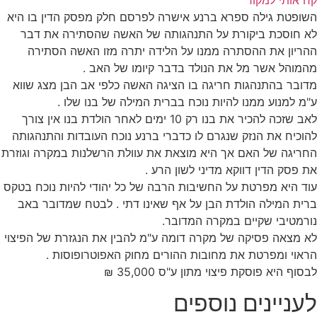
קח אותי למקור
השופטת גילה ספרא ברנע אישרה לפרסם חלק מפסק הדין בו היא
לא חוסכת ביקורת על התנהגותה של האשה שהסתירה את דבר
ההריון את ההסתרה ממנו על הלידה יתרה מזו האשה הסתירה
מהמוהל אשר מל את הנולד בדבר קיומו של האב .
מדובר בהתנהגות חריגה בו הציגה האשה כלפי אב הבן מצג שווא
ע"מ למנוע ממנו להיות נוכח בברית המילה של בנו שלו .
לאב שזכה להכיר את בנו רק 10 ימים לאחר הולדת בנו אין צורך
להוכיח את הנזק שנגרם לו כדברי ברנע נוכח העובדות והתנהגותה
החריגה של האם אך היא מוצאת את עוולת הרשלנות במקרה וגוזרת
את פסק הדין דווקא מדיני לשון הרע .
עוד היא מפרטת על החשיבות הרבה של כל יהודי להיות נוכח בטקס
ברית המילה הולדת הבן על אף שאינו דתי . לבטח שמדובר באב
נורמטיבי שקיים במקרה המדובר.
לא מצאה פסיקה של מקרה דומה ע"מ להבין את הנגזרת של הפיצוי
הראוי ומפרטת את מחובות ההורים מחוק האפוטרופוסות .
לבסוף היא פוסקת פיצוי מתון ע"ס 35,000 ₪
לעניינים נוספים