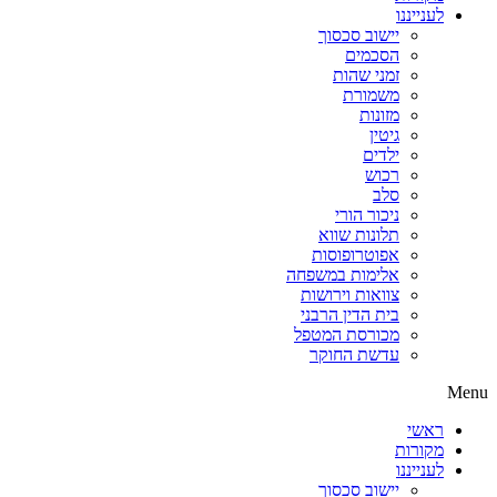
לענייננו
יישוב סכסוך
הסכמים
זמני שהות
משמורת
מזונות
גיטין
ילדים
רכוש
סלב
ניכור הורי
תלונות שווא
אפוטרופוסות
אלימות במשפחה
צוואות וירושות
בית הדין הרבני
מכורסת המטפל
עדשת החוקר
Menu
ראשי
מקורות
לענייננו
יישוב סכסוך