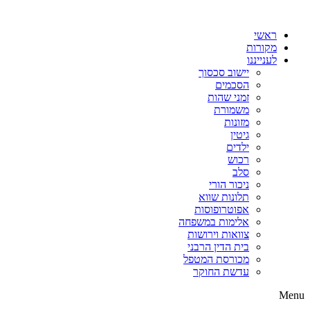
דלג
לתוכן
ראשי
מקורות
לענייננו
יישוב סכסוך
הסכמים
זמני שהות
משמורת
מזונות
גיטין
ילדים
רכוש
סלב
ניכור הורי
תלונות שווא
אפוטרופוסות
אלימות במשפחה
צוואות וירושות
בית הדין הרבני
מכורסת המטפל
עדשת החוקר
Menu