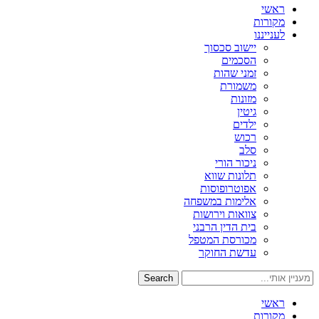
ראשי
מקורות
לענייננו
יישוב סכסוך
הסכמים
זמני שהות
משמורת
מזונות
גיטין
ילדים
רכוש
סלב
ניכור הורי
תלונות שווא
אפוטרופוסות
אלימות במשפחה
צוואות וירושות
בית הדין הרבני
מכורסת המטפל
עדשת החוקר
Search
ראשי
מקורות