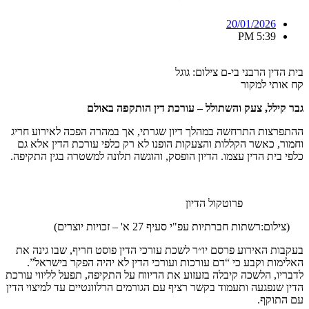
20/01/2026
5:39 PM
בית הדין הרבני בי-ם צילום: גוגל
קח אותי למקור
גבר קילל, צעק והשתולל – עורכת דין הותקפה באולם
ההתפרצות התרחשה במהלך דיון שגרתי, אך במהרה הפכה לאירוע חריג
וחמור, כאשר הקללות והצעקות הופנו לא רק כלפי עורכת הדין אלא גם
כלפי בית הדין עצמו. הדיון הופסק, והוגשה תלונה למשטרה בגין התקיפה.
פרוטקול הדיון
(צילום:רשתות חברתיות עפ"י סעיף 27 א' – זכויות יוצרים)
בעקבות האירוע פרסם יו״ר לשכת עורכי הדין פוסט חריף, שבו גינה את
האלימות וקבע כי “דם עורכות ועורכי הדין לא יהיה הפקר בישראל”.
לדבריו, הלשכה קיבלה בזעזוע את הדיווח על התקיפה, תפעל לליווי עורכת
הדין שנפגעה ותעמוד בקשר רציף עם הגורמים הרלוונטיים עד למיצוי הדין
עם התוקף.