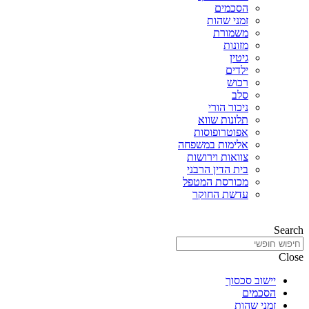
הסכמים
זמני שהות
משמורת
מזונות
גיטין
ילדים
רכוש
סלב
ניכור הורי
תלונות שווא
אפוטרופוסות
אלימות במשפחה
צוואות וירושות
בית הדין הרבני
מכורסת המטפל
עדשת החוקר
Search
Close
יישוב סכסוך
הסכמים
זמני שהות