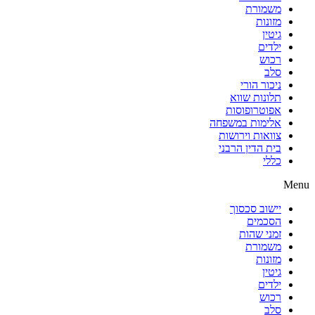
משמורת
מזונות
גיטין
ילדים
רכוש
סלב
ניכור הורי
תלונות שווא
אפוטרופוסות
אלימות במשפחה
צוואות וירושות
בית הדין הרבני
כללי
Menu
יישוב סכסוך
הסכמים
זמני שהות
משמורת
מזונות
גיטין
ילדים
רכוש
סלב