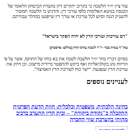
עוד ציין יו״ר הלשכה כי בקרוב יתקיים דיון בוועדת הביטחון הלאומי של
הכנסת בנושא האלימות כלפי עורכי דין, והדגיש כי הלשכה תמשיך
להעניק הגנה וסיוע לכל עורכת או עורך דין שייפגעו במהלך עבודתם.
"דם עורכות ועורכי הדין לא יהיה הפקר בישראל"
עוה"ד עמית בכר- יו"ר לשכת עורכי הדין (צילום: פייסבוק)
בסיום דבריו בחר יו״ר הלשכה לשבח את בא כוחו של התוקף, אשר על פי
הדיווח נהג בקולגיאליות ואף ביקש להתפטר מיידית מייצוגו, וכן חיזק את
עורכת הדין שנפגעה: “ישר כוח לעורכת הדין האמיצה”.
לעניינים נוספים
בחינה הלכתית, משפטית וכלכלית: חוות הדעת הפרטית
התקבלה כ"נקודת ביקורת" – ובית הדין התערב ברכיב
מהותי בהערכת שווי החברה