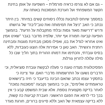
– גם אם לא צורפו כראיה פורמלית – השפיעה על אופן בחינת
הקשר המשפחתי ועל הערכת המסוכנות באותה עת.
במסמך שיוחס לנתבעת נכללו ניסוחים קשים במיוחד. בין היתר
נכתב כי האב "ניצל את תמימותה ואת טוב־ליבה" של גרושתו
ודרש "דרישות מאוד גסות ובלתי מתקבלות על הדעת". בהמשך
הופיעה קביעה חמורה אף יותר, שלפיה מדובר בגבר "שאינו אמין
ואינו אחראי לגדל את בנו, ואפילו מסוכן מבחינת מוגנות ומבחינה
רוחנית ורגשית". האב טען כי אמירות אלה הוצגו כעובדות, ללא
בסיס עובדתי, והכתימו את דמותו ההורית בתוך הליך שבו כל
מילה עלולה לחרוץ גורלות.
הפסיכולוגית מצדה טענה כי פעלה לבקשת עובדת סוציאלית, וכי
הדברים נשענו על התרשמותה מדברי האם. עוד ציינה כי
בתסקיר עצמו נכתב שהאם הבינה בדיעבד כי חיה ב"נישואים
טראומתיים ואלימים", וכן כי בהמשך נקבעה "מסוכנות נמוכה"
לאחר בדיקה מקצועית נוספת. אלא שבית המשפט קבע כי אין
בכך כדי לרפא את הפגם הראשוני: העברת קביעות כה קשות,
ללא בדיקה עצמאית של האב וללא סייגים ברורים, חורגת מגדר