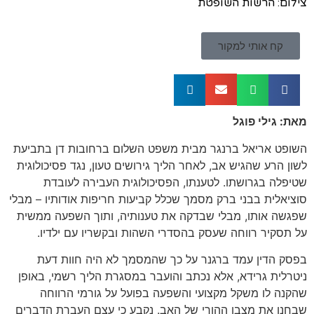
צילום: הרשות השופטת
קח אותי למקור
מאת: גילי פוגל
השופט אריאל ברנגר מבית משפט השלום ברחובות דן בתביעת
לשון הרע שהגיש אב, לאחר הליך גירושים טעון, נגד פסיכולוגית
שטיפלה בגרושתו. לטענתו, הפסיכולוגית העבירה לעובדת
סוציאלית בבני ברק מסמך שכלל קביעות חריפות אודותיו – מבלי
שפגשה אותו, מבלי שבדקה את טענותיה, ותוך השפעה ממשית
על תסקיר רווחה שעסק בהסדרי השהות ובקשריו עם ילדיו.
בפסק הדין עמד
ברגנר
על כך שהמסמך לא היה חוות דעת
ניטרלית גרידא, אלא נכתב והועבר במסגרת הליך רשמי, באופן
שהקנה לו משקל מקצועי והשפעה בפועל על גורמי הרווחה
שבחנו את מצבו ההורי של האב. נקבע כי עצם העברת הדברים