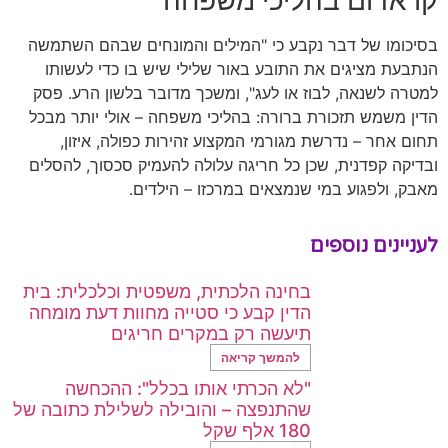
קו אדום בהליכי משפחה
בסיכומו של דבר נקבע כי "המילים והמונחים שבהם השתמשה
הנתבעת מציגים את התובע באור שלילי שיש בו כדי לעשותו
למטרה לשנאה, לבוז או לעג", ומשכך מדובר בלשון הרע. פסק
הדין משמש תזכורת ברורה: בהליכי משפחה – אולי יותר מבכל
תחום אחר – נדרשת מגורמי המקצוע זהירות כפולה, איזון,
ובדיקה קפדנית, שכן כל חריגה עלולה להעמיק סכסוך, להסלים
מאבק, ולפגוע במי שנמצאים במרכזו – הילדים.
לעניינים נוספים
בחינה הלכתית, משפטית וכלכלית: בית
הדין קבע כי סטייה מחוות דעת מומחה
תיעשה רק במקרים חריגים
להמשך קריאה
"לא הכרתי אותו בכלל": ההכחשה
שהתנפצה – והובילה לשלילת כתובה של
180 אלף שקל