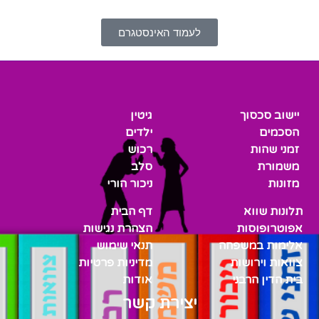
לעמוד האינסטגרם
יישוב סכסוך
גיטין
הסכמים
ילדים
זמני שהות
רכוש
משמורת
סלב
מזונות
ניכור הורי
תלונות שווא
דף הבית
אפוטרופוסות
הצהרת נגישות
אלימות במשפחה
תנאי שימוש
צוואות וירושות
מדיניות פרטיות
בית הדין הרבני
אודות
יצירת קשר