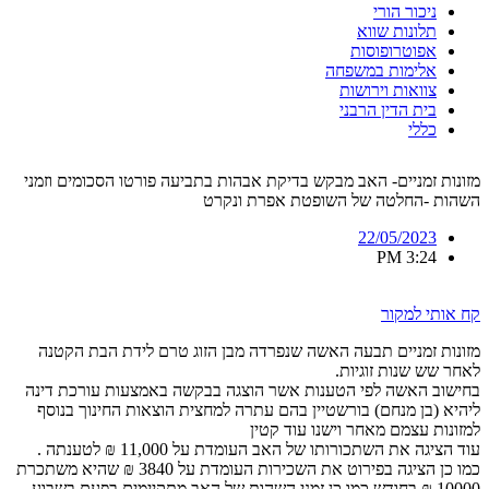
ניכור הורי
תלונות שווא
אפוטרופוסות
אלימות במשפחה
צוואות וירושות
בית הדין הרבני
כללי
מזונות זמניים- האב מבקש בדיקת אבהות בתביעה פורטו הסכומים וזמני
השהות -החלטה של השופטת אפרת ונקרט
22/05/2023
3:24 PM
קח אותי למקור
מזונות זמניים תבעה האשה שנפרדה מבן הזוג טרם לידת הבת הקטנה
לאחר שש שנות זוגיות.
בחישוב האשה לפי הטענות אשר הוצגה בבקשה באמצעות עורכת דינה
ליהיא (בן מנחם) בורשטיין בהם עתרה למחצית הוצאות החינוך בנוסף
למזונות עצמם מאחר וישנו עוד קטין
עוד הציגה את השתכורותו של האב העומדת על 11,000 ₪ לטענתה .
כמו כן הציגה בפירוט את השכירות העומדת על 3840 ₪ שהיא משתכרת
10000 ₪ בחודש כמו כן זמני השהות של האב מתקיימים בפעם בשבוע