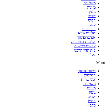
משמורת
מזונות
גיטין
ילדים
רכוש
סלב
ניכור הורי
תלונות שווא
אפוטרופוסות
אלימות במשפחה
צוואות וירושות
בית הדין הרבני
כללי
Menu
יישוב סכסוך
הסכמים
זמני שהות
משמורת
מזונות
גיטין
ילדים
רכוש
סלב