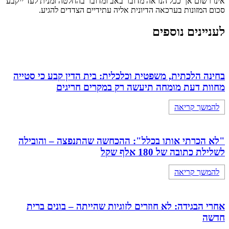
אינו רשום אך ככל הנראה מדובר באב ומדובר בהחלטה זמנית לעד ייקבע
סכום המזונות בערכאה הדיונית אליה עתידיים הצדדים להגיע.
לעניינים נוספים
בחינה הלכתית, משפטית וכלכלית: בית הדין קבע כי סטייה
מחוות דעת מומחה תיעשה רק במקרים חריגים
להמשך קריאה
"לא הכרתי אותו בכלל": ההכחשה שהתנפצה – והובילה
לשלילת כתובה של 180 אלף שקל
להמשך קריאה
אחרי הבגידה: לא חוזרים לזוגיות שהייתה – בונים ברית
חדשה