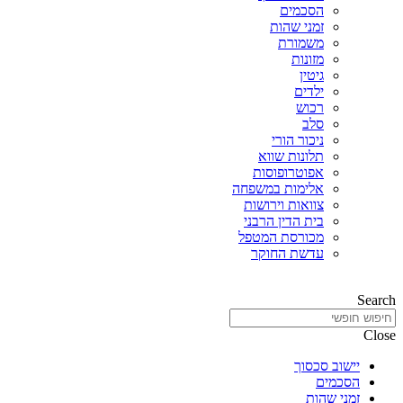
הסכמים
זמני שהות
משמורת
מזונות
גיטין
ילדים
רכוש
סלב
ניכור הורי
תלונות שווא
אפוטרופוסות
אלימות במשפחה
צוואות וירושות
בית הדין הרבני
מכורסת המטפל
עדשת החוקר
Search
Close
יישוב סכסוך
הסכמים
זמני שהות