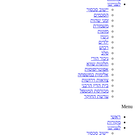
לענייננו
יישוב סכסוך
הסכמים
זמני שהות
משמורת
מזונות
גיטין
ילדים
רכוש
סלב
ניכור הורי
תלונות שווא
אפוטרופוסות
אלימות במשפחה
צוואות וירושות
בית הדין הרבני
מכורסת המטפל
עדשת החוקר
Menu
ראשי
מקורות
לענייננו
יישוב סכסוך