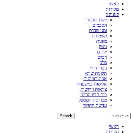
ראשי
מקורות
לענייננו
יישוב סכסוך
הסכמים
זמני שהות
משמורת
מזונות
גיטין
ילדים
רכוש
סלב
ניכור הורי
תלונות שווא
אפוטרופוסות
אלימות במשפחה
צוואות וירושות
בית הדין הרבני
מכורסת המטפל
עדשת החוקר
Search
ראשי
מקורות