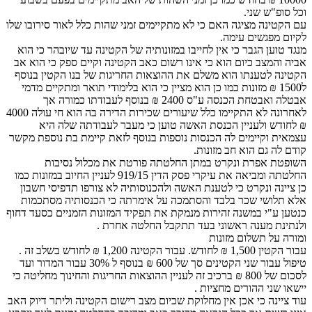
וכל סופ"ש שני.
עם הקטינה מציגה האם כי לא מתקיימים זמני שהות כלל לאור סירובו שלו
לקיום מפגשים עימה.
מנגד טוען הגבר כי אין לחייבו במזונותיה של הקטינה עד שיובהר כי הוא
אביה והמצב כיום הוא כי אינו רשום כאב הקטינה וקיים ספק כי הוא אב
הקטינה לטענתו הוא משלם את ההוצאות החריגות של בנו הקטין בנוסף
ל1500 ₪ מזונות כמו כן הוא מציין כי הוא בלימודי תואר ומתקיים מדמי
אבטלה ואבטחת הכנסה ע"ס 2400 ₪ בנוסף לעבודתו כמורה אך
לאחרונה לא התקיימו כלל שיעורים שכירות הדירה בה הוא חי עולה 4000
₪ לחודש ולעניין הכנסת האשה טוען כי מעבר לעבודתה שלה היא
עצמאית וקיימים לה הכנסות נוספות בנוסף לזאת קיימת בת נוספת מקשר
קודם לה גם הוא חב מזונות.
השופטת אפרת ונקרט במתן החלטתה פורטת את מכלול נסיבות
החלטתה ומביאה את עיקרי פסק הדין 919/15 לעניין החיוב במזונות כמו
כן ציינה ונקרט כי לטענת האשה ולהכנוסותיה לא צורפו תדפיסי חשבון
אלא תלושי שכר בלבד והסתמכה על אימרתה כי הכנסותיה מסתכמות
כנטען ע"י במשנה זהירות מנמקת את תפקיד המזונות הזמניים כסעד דחוף
ולנתינת מענה ראשוני בעד תתקבל החלטה אחרת .
ומורה על תשלום מזונות
עבור הקטין 1,500 ₪ לחודש. עבור הקטינה 1,200 ₪ לחודש בשלב זה .
טיפול עבור שני הקטינים סך של 600 ₪ בנוסף ל 30% עבור המדור ועד
לסכום של 800 ₪ ברכיב זה לעניין ההוצאות החריגות והחינוך מחליטה כי
יישאו שני ההורים מחציות .
עוד ציינה כי אכן אין מחלוקת שכיום מצב רישום הקטינה וליתר דיוק האב