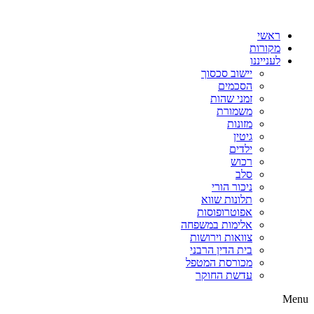
דלג
לתוכן
ראשי
מקורות
לענייננו
יישוב סכסוך
הסכמים
זמני שהות
משמורת
מזונות
גיטין
ילדים
רכוש
סלב
ניכור הורי
תלונות שווא
אפוטרופוסות
אלימות במשפחה
צוואות וירושות
בית הדין הרבני
מכורסת המטפל
עדשת החוקר
Menu