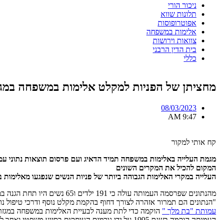
ניכור הורי
תלונות שווא
אפוטרופוסות
אלימות במשפחה
צוואות וירושות
בית הדין הרבני
כללי
מחציתן של הפניות למקלט אלימות במשפחה במגזר
08/03/2023
9:47 AM
קח אותי למקור
מגמת העלייה באלימות במשפחה תמיד הדאיג ועם פרסום תוצאות נתוני עמ
המקום להכיל את המקרים השונים
העלייה במקרי האלימות הגבוהה ביותר של פניות הנשים שנפגעו מאלימות במשפחה במגזר החרדי נעה על ציר הזמן של 2022 כשמחצית מ
מהנתונים שפרסמה העמותה עולה כי 191 ילדים ו65 נשים היו תחת הגנה במקלטים השונים של העמותה בשנת 2022 לדברי יו"ר העמותה צילית יעקובסון
"הנתונים הם תמרור אזהרה לצורך דחוף בהקמת מקלט נוסף ודרכי טיפול נו
עמותת "בת מלך "
הוקמה כדי לתת מענה לבעיית האלימות במשפחה במגזר 
העמותה הוקמה בשנת 1995 על ידי גורמים העוסקים ב