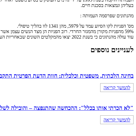
בעליהן ונמצאות בסכנת חיים.
מהנתונים שפרסמה העמותה :
מס' הפניות לקו הסיוע עמד על 5979, מהן 1341 לוו בהליך טיפולי.
59% מהפניות מקורן מהמגזר החרדי. רוב הפניות הן מצד הנשים עצמן אשר חוו אלימות מצד בני זוגן, אך בין הפונים גם בני משפחה , מטפלים וחברות,
עוד עולה מהנתונים כי בשנת 2022 יצאו מהמקלטים השונים שבאחריות העמותה 43 נשים, מהן 77% החלו דף חדש שבמצבו קיים נתק מוחלט מהגורם המסכן.
לעניינים נוספים
בחינה הלכתית, משפטית וכלכלית: חוות הדעת הפרטית התקבלה
להמשך קריאה
"לא הכרתי אותו בכלל": ההכחשה שהתנפצה – והובילה לשלילת כתובה 
להמשך קריאה