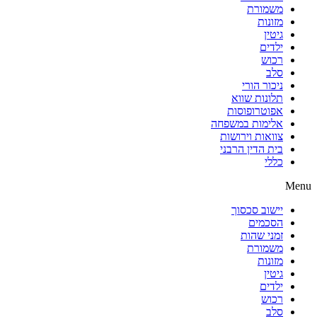
משמורת
מזונות
גיטין
ילדים
רכוש
סלב
ניכור הורי
תלונות שווא
אפוטרופוסות
אלימות במשפחה
צוואות וירושות
בית הדין הרבני
כללי
Menu
יישוב סכסוך
הסכמים
זמני שהות
משמורת
מזונות
גיטין
ילדים
רכוש
סלב