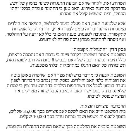
השהות. זאת, לאחר שהאם הביעה התנגדות לשינוי בנימוק של חשש
מהדבקה בקורונה באירוע. האב טען כי החתונה עומדת בכללי "התו
הסגול", ובית המשפט קיבל את עמדתו.
אלא שלטענת האב, האם פעלה בניגוד להחלטה, הוציאה את הילדים
ממסגרות החינוך וברחה עימם לצפון הארץ, תוך ניתוק כל אפשרות
לתקשורת. בתגובה לטענות, טענה האם כי כלל לא ידעה על ההחלטה,
ואף ניסתה להתחמק ממתן גרסה סדורה לאירועים.
פסק הדין: "התנהלות מקוממת"
השופטת אסתר ז'יטניצקי רקובר ציינה כי גרסת האב נתמכה בראיות,
כולל תיעוד נסיעת רכבה של האם בכביש 6 ביום האירוע. לעומת זאת,
תשובותיה של האם התגלו כמתחמקות ובלתי משכנעות.
השופטת קבעה כי מדובר ברשלנות מצד האם, שהפרה באופן בוטה
את חובותיה כלפי האב והילדים. בפסק הדין נכתב כי הבריחה לצפון
נועדה במכוון לסכל את השתתפות הילדים בחתונה. עוד צוין כי למרות
שלא נגרם נזק כספי ישיר לאב, הכאב והסבל שחווה מצדיקים את
הפיצוי שנפסק לטובתו.
ההכרעה: פיצויים והוצאות
בית המשפט חייב את האם לשלם לאב פיצויים בסך 35,000 שקלים,
בנוסף להוצאות משפט ושכר טרחת עו"ד בסך 10,000 שקלים.
השופטת סיכמה את החלטתה בכך שהאם הפגינה התנהלות מקוממת,