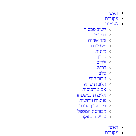
ראשי
מקורות
לענייננו
יישוב סכסוך
הסכמים
זמני שהות
משמורת
מזונות
גיטין
ילדים
רכוש
סלב
ניכור הורי
תלונות שווא
אפוטרופוסות
אלימות במשפחה
צוואות וירושות
בית הדין הרבני
מכורסת המטפל
עדשת החוקר
ראשי
מקורות