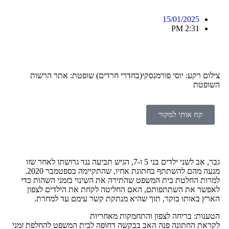
15/01/2025
2:31 PM
צילום רקע: יוסי פורמנסקי(בחדרי חרדים) שופטת: אתר הרשות
השופטת
קח אותי למקור
גבר, אב לשני ילדים בני 5 ו-7, הגיש תביעה נגד גרושתו לאחר שזו
מנעה מהם להשתתף בחתונת אחיו, שהתקיימה בספטמבר 2020.
למרות החלטת בית המשפט שהתירה את השינוי בזמני השהות כדי
לאפשר את השתתפותם, האם החליטה לקחת את הילדים לצפון
הארץ באותו בוקר, תוך שהיא מנתקת קשר עימם עד למחרת.
הטענות: בריחה לצפון והתחמקות מאחריות
לקראת החתונה פנה האב בבקשה דחופה לבית המשפט להחלפת זמני