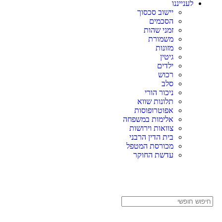
לענייננו
יישוב סכסוך
הסכמים
זמני שהות
משמורת
מזונות
גיטין
ילדים
רכוש
סלב
ניכור הורי
תלונות שווא
אפוטרופוסות
אלימות במשפחה
צוואות וירושות
בית הדין הרבני
מכורסת המטפל
עדשת החוקר