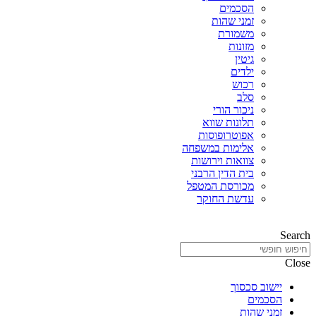
הסכמים
זמני שהות
משמורת
מזונות
גיטין
ילדים
רכוש
סלב
ניכור הורי
תלונות שווא
אפוטרופוסות
אלימות במשפחה
צוואות וירושות
בית הדין הרבני
מכורסת המטפל
עדשת החוקר
Search
Close
יישוב סכסוך
הסכמים
זמני שהות