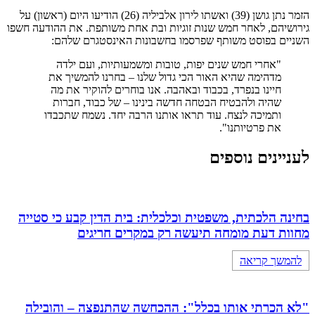
הזמר נתן גושן (39) ואשתו לירון אלביליה (26) הודיעו היום (ראשון) על
גירושיהם, לאחר חמש שנות זוגיות ובת אחת משותפת. את ההודעה חשפו
השניים בפוסט משותף שפרסמו בחשבונות האינסטגרם שלהם:
"אחרי חמש שנים יפות, טובות ומשמעותיות, ועם ילדה
מדהימה שהיא האור הכי גדול שלנו – בחרנו להמשיך את
חיינו בנפרד, בכבוד ובאהבה. אנו בוחרים להוקיר את מה
שהיה ולהבטיח הבטחה חדשה בינינו – של כבוד, חברות
ותמיכה לנצח. עוד תראו אותנו הרבה יחד. נשמח שתכבדו
את פרטיותנו".
לעניינים נוספים
בחינה הלכתית, משפטית וכלכלית: בית הדין קבע כי סטייה
מחוות דעת מומחה תיעשה רק במקרים חריגים
להמשך קריאה
"לא הכרתי אותו בכלל": ההכחשה שהתנפצה – והובילה