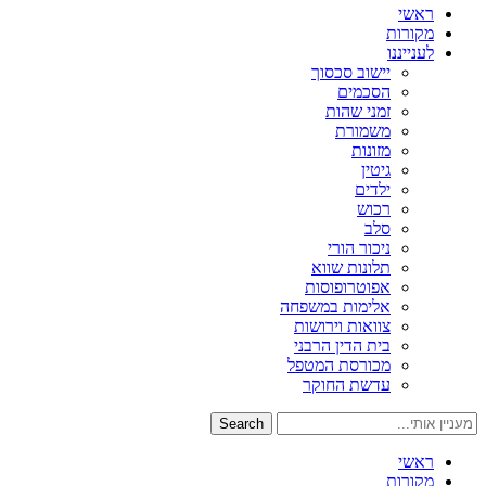
ראשי
מקורות
לענייננו
יישוב סכסוך
הסכמים
זמני שהות
משמורת
מזונות
גיטין
ילדים
רכוש
סלב
ניכור הורי
תלונות שווא
אפוטרופוסות
אלימות במשפחה
צוואות וירושות
בית הדין הרבני
מכורסת המטפל
עדשת החוקר
Search
ראשי
מקורות