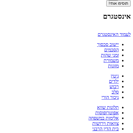
תוסיפו אותי!
אינסטגרם
לעמוד האינסטגרם
יישוב סכסוך
הסכמים
זמני שהות
משמורת
מזונות
גיטין
ילדים
רכוש
סלב
ניכור הורי
תלונות שווא
אפוטרופוסות
אלימות במשפחה
צוואות וירושות
בית הדין הרבני