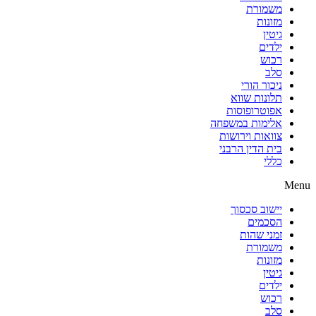
משמורת
מזונות
גיטין
ילדים
רכוש
סלב
ניכור הורי
תלונות שווא
אפוטרופוסות
אלימות במשפחה
צוואות וירושות
בית הדין הרבני
כללי
Menu
יישוב סכסוך
הסכמים
זמני שהות
משמורת
מזונות
גיטין
ילדים
רכוש
סלב