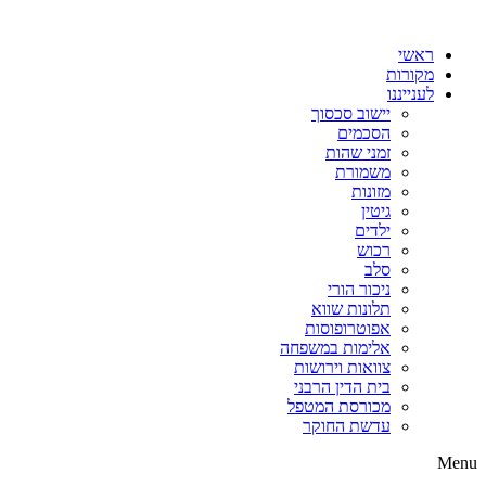
דלג
לתוכן
ראשי
מקורות
לענייננו
יישוב סכסוך
הסכמים
זמני שהות
משמורת
מזונות
גיטין
ילדים
רכוש
סלב
ניכור הורי
תלונות שווא
אפוטרופוסות
אלימות במשפחה
צוואות וירושות
בית הדין הרבני
מכורסת המטפל
עדשת החוקר
Menu