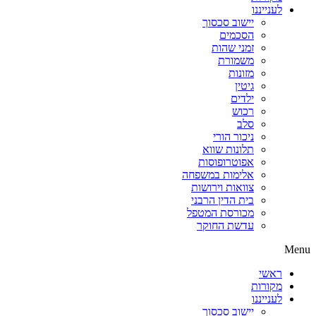
לענייננו
יישוב סכסוך
הסכמים
זמני שהות
משמורת
מזונות
גיטין
ילדים
רכוש
סלב
ניכור הורי
תלונות שווא
אפוטרופוסות
אלימות במשפחה
צוואות וירושות
בית הדין הרבני
מכורסת המטפל
עדשת החוקר
Menu
ראשי
מקורות
לענייננו
יישוב סכסוך