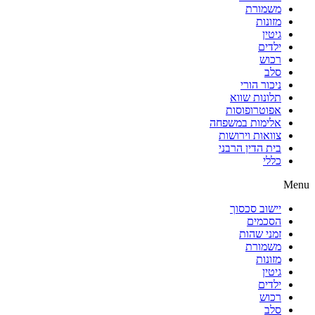
משמורת
מזונות
גיטין
ילדים
רכוש
סלב
ניכור הורי
תלונות שווא
אפוטרופוסות
אלימות במשפחה
צוואות וירושות
בית הדין הרבני
כללי
Menu
יישוב סכסוך
הסכמים
זמני שהות
משמורת
מזונות
גיטין
ילדים
רכוש
סלב