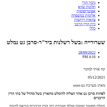
ניכור הורי
תלונות שווא
אפוטרופוסות
אלימות במשפחה
צוואות וירושות
בית הדין הרבני
כללי
שערורייה :בשל רשלנות ביד"ר-סרבן גט נמלט
28/09/2022
4:16 PM
קח אותי למקור
05/12/2021
מאת: מערכת גט-over
לפחות סרבן גט אחד הצליח להימלט מהארץ בשל מחדל של בתי הדין
הרבניים
תקלת מחשוב שמהם סבלה מערכת בתי הדין הרבניים הביאה לבעיה