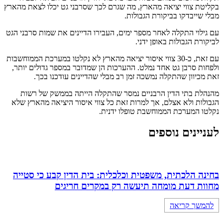
בקליטת צווי יציאה מהארץ, מה שגרם לכך שסרבני גט יכלו לצאת מהארץ
מבלי שייבדקו בביקורת הגבולות.
עם גילוי התקלה לאחר מספר ימים, העבירו הדיינים את שמות סרבני הגט
לביקורת הגבולות באופן ידני.
עם זאת, כ-30 צווי איסור יציאה מהארץ לא נקלטו במערכת הממוחשבות
ולפחות סרבן גט אחד נמלט. ההערכות הן שמדובר במספר גדולים יותר,
זאת מכיוון שהתקלה נמשכה זמן רב מבלי שהדיינים עודכנו בכך.
מהנהלת בתי הדין הרבניים נמסר שהתקלה הייתה בממשק של רשות
הגבולות ולא אצלם, אך למרות זאת כל צווי איסור היציאה מהארץ שלא
נקלטו המערכת הממוחשבת טופלו ידנית.
לעניינים נוספים
בחינה הלכתית, משפטית וכלכלית: בית הדין קבע כי סטייה
מחוות דעת מומחה תיעשה רק במקרים חריגים
להמשך קריאה