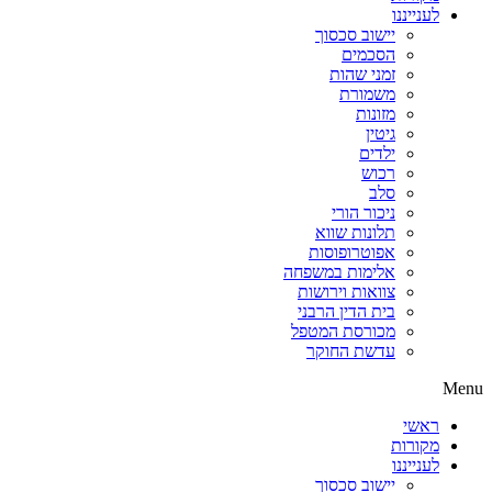
לענייננו
יישוב סכסוך
הסכמים
זמני שהות
משמורת
מזונות
גיטין
ילדים
רכוש
סלב
ניכור הורי
תלונות שווא
אפוטרופוסות
אלימות במשפחה
צוואות וירושות
בית הדין הרבני
מכורסת המטפל
עדשת החוקר
Menu
ראשי
מקורות
לענייננו
יישוב סכסוך