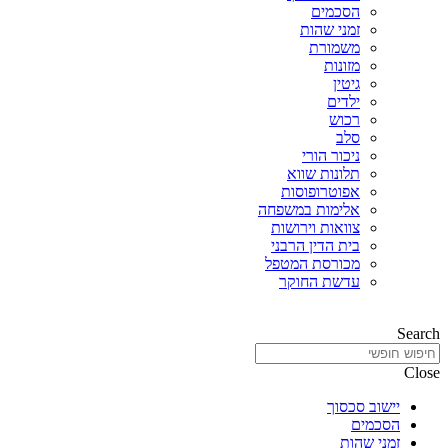
הסכמים
זמני שהות
משמורת
מזונות
גיטין
ילדים
רכוש
סלב
ניכור הורי
תלונות שווא
אפוטרופוסות
אלימות במשפחה
צוואות וירושות
בית הדין הרבני
מכורסת המטפל
עדשת החוקר
Search
Close
יישוב סכסוך
הסכמים
זמני שהות