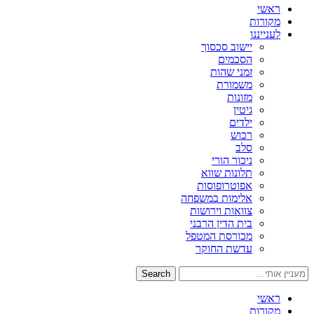
ראשי
מקורות
לענייננו
יישוב סכסוך
הסכמים
זמני שהות
משמורת
מזונות
גיטין
ילדים
רכוש
סלב
ניכור הורי
תלונות שווא
אפוטרופוסות
אלימות במשפחה
צוואות וירושות
בית הדין הרבני
מכורסת המטפל
עדשת החוקר
Search
ראשי
מקורות