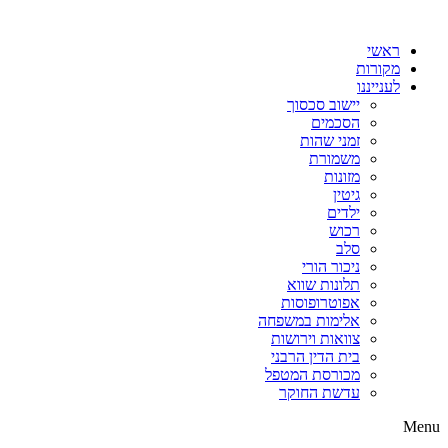
דלג
לתוכן
ראשי
מקורות
לענייננו
יישוב סכסוך
הסכמים
זמני שהות
משמורת
מזונות
גיטין
ילדים
רכוש
סלב
ניכור הורי
תלונות שווא
אפוטרופוסות
אלימות במשפחה
צוואות וירושות
בית הדין הרבני
מכורסת המטפל
עדשת החוקר
Menu