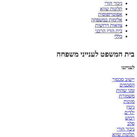
ניכור הורי
תלונות שווא
אפוטרופוסות
אלימות במשפחה
צוואות וירושות
בית הדין הרבני
כללי
בית המשפט לענייני משפחה
לענייננו
יישוב סכסוך
הסכמים
זמני שהות
משמורת
מזונות
גיטין
ילדים
רכוש
סלב
ניכור הורי
תלונות שווא