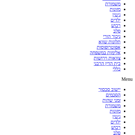
משמורת
מזונות
גיטין
ילדים
רכוש
סלב
ניכור הורי
תלונות שווא
אפוטרופוסות
אלימות במשפחה
צוואות וירושות
בית הדין הרבני
כללי
Menu
יישוב סכסוך
הסכמים
זמני שהות
משמורת
מזונות
גיטין
ילדים
רכוש
סלב