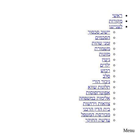
דלג
לתוכן
ראשי
מקורות
לענייננו
יישוב סכסוך
הסכמים
זמני שהות
משמורת
מזונות
גיטין
ילדים
רכוש
סלב
ניכור הורי
תלונות שווא
אפוטרופוסות
אלימות במשפחה
צוואות וירושות
בית הדין הרבני
מכורסת המטפל
עדשת החוקר
Menu