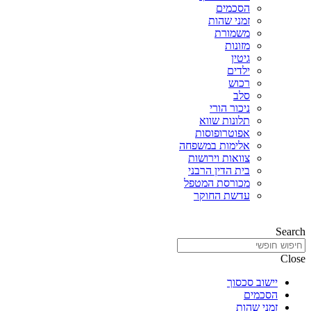
הסכמים
זמני שהות
משמורת
מזונות
גיטין
ילדים
רכוש
סלב
ניכור הורי
תלונות שווא
אפוטרופוסות
אלימות במשפחה
צוואות וירושות
בית הדין הרבני
מכורסת המטפל
עדשת החוקר
Search
Close
יישוב סכסוך
הסכמים
זמני שהות