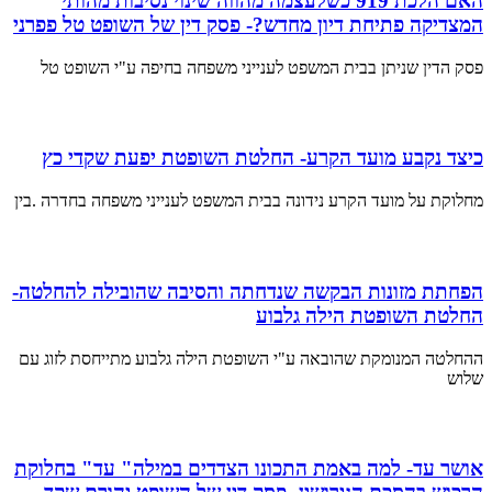
האם הלכת 919 כשלעצמה מהווה שינוי נסיבות מהותי
המצדיקה פתיחת דיון מחדש?- פסק דין של השופט טל פפרני
פסק הדין שניתן בבית המשפט לענייני משפחה בחיפה ע"י השופט טל
כיצד נקבע מועד הקרע- החלטת השופטת יפעת שקדי כץ
מחלוקת על מועד הקרע נידונה בבית המשפט לענייני משפחה בחדרה .בין
הפחתת מזונות הבקשה שנדחתה והסיבה שהובילה להחלטה-
החלטת השופטת הילה גלבוע
ההחלטה המנומקת שהובאה ע"י השופטת הילה גלבוע מתייחסת לזוג עם
שלוש
אושר עד- למה באמת התכונו הצדדים במילה" עד" בחלוקת