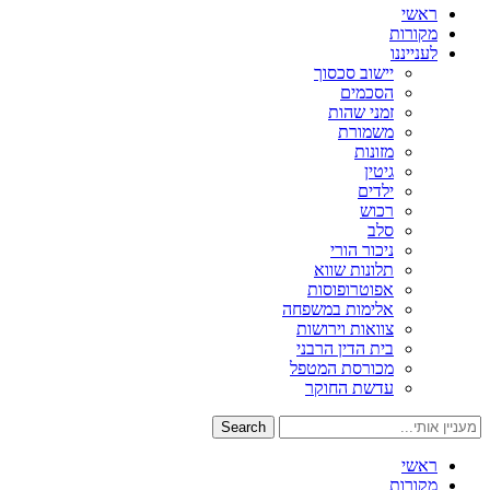
ראשי
מקורות
לענייננו
יישוב סכסוך
הסכמים
זמני שהות
משמורת
מזונות
גיטין
ילדים
רכוש
סלב
ניכור הורי
תלונות שווא
אפוטרופוסות
אלימות במשפחה
צוואות וירושות
בית הדין הרבני
מכורסת המטפל
עדשת החוקר
Search
ראשי
מקורות