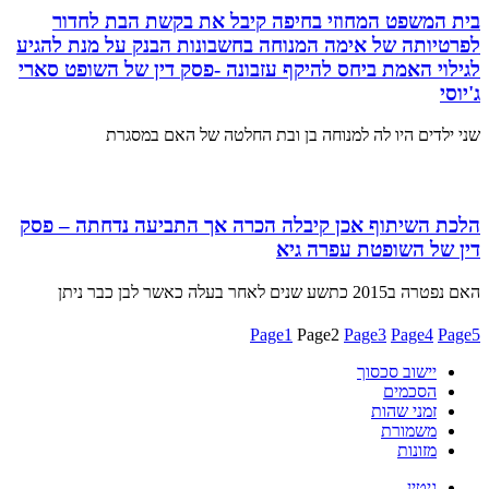
בית המשפט המחוזי בחיפה קיבל את בקשת הבת לחדור
לפרטיותה של אימה המנוחה בחשבונות הבנק על מנת להגיע
לגילוי האמת ביחס להיקף עזבונה -פסק דין של השופט סארי
ג'יוסי
שני ילדים היו לה למנוחה בן ובת החלטה של האם במסגרת
הלכת השיתוף אכן קיבלה הכרה אך התביעה נדחתה – פסק
דין של השופטת עפרה גיא
האם נפטרה ב2015 כתשע שנים לאחר בעלה כאשר לבן כבר ניתן
Page
1
Page
2
Page
3
Page
4
Page
5
יישוב סכסוך
הסכמים
זמני שהות
משמורת
מזונות
גיטין