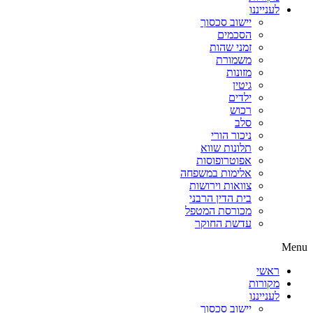
לענייננו
יישוב סכסוך
הסכמים
זמני שהות
משמורת
מזונות
גיטין
ילדים
רכוש
סלב
ניכור הורי
תלונות שווא
אפוטרופוסות
אלימות במשפחה
צוואות וירושות
בית הדין הרבני
מכורסת המטפל
עדשת החוקר
Menu
ראשי
מקורות
לענייננו
יישוב סכסוך