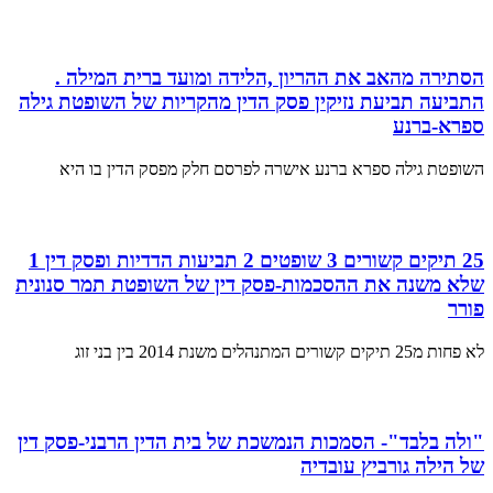
הסתירה מהאב את ההריון ,הלידה ומועד ברית המילה .
התביעה תביעת נזיקין פסק הדין מהקריות של השופטת גילה
ספרא-ברנע
השופטת גילה ספרא ברנע אישרה לפרסם חלק מפסק הדין בו היא
25 תיקים קשורים 3 שופטים 2 תביעות הדדיות ופסק דין 1
שלא משנה את ההסכמות-פסק דין של השופטת תמר סנונית
פורר
לא פחות מ25 תיקים קשורים המתנהלים משנת 2014 בין בני זוג
"ולה בלבד"- הסמכות הנמשכת של בית הדין הרבני-פסק דין
של הילה גורביץ עובדיה