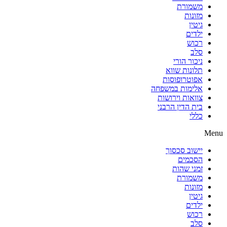
משמורת
מזונות
גיטין
ילדים
רכוש
סלב
ניכור הורי
תלונות שווא
אפוטרופוסות
אלימות במשפחה
צוואות וירושות
בית הדין הרבני
כללי
Menu
יישוב סכסוך
הסכמים
זמני שהות
משמורת
מזונות
גיטין
ילדים
רכוש
סלב