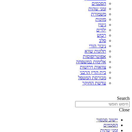
הסכמים
זמני שהות
משמורת
מזונות
גיטין
ילדים
רכוש
סלב
ניכור הורי
תלונות שווא
אפוטרופוסות
אלימות במשפחה
צוואות וירושות
בית הדין הרבני
מכורסת המטפל
עדשת החוקר
Search
Close
יישוב סכסוך
הסכמים
זמני שהות