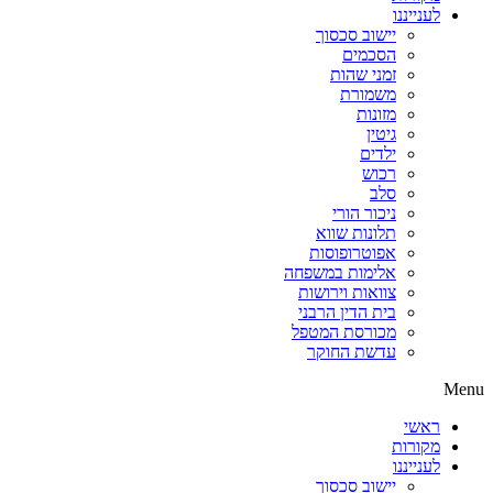
לענייננו
יישוב סכסוך
הסכמים
זמני שהות
משמורת
מזונות
גיטין
ילדים
רכוש
סלב
ניכור הורי
תלונות שווא
אפוטרופוסות
אלימות במשפחה
צוואות וירושות
בית הדין הרבני
מכורסת המטפל
עדשת החוקר
Menu
ראשי
מקורות
לענייננו
יישוב סכסוך