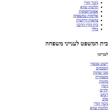
ניכור הורי
תלונות שווא
אפוטרופוסות
אלימות במשפחה
צוואות וירושות
בית הדין הרבני
כללי
בית המשפט לענייני משפחה
לענייננו
יישוב סכסוך
הסכמים
זמני שהות
משמורת
מזונות
גיטין
ילדים
רכוש
סלב
ניכור הורי
תלונות שווא