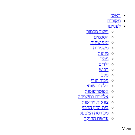
דלג
לתוכן
ראשי
מקורות
לענייננו
יישוב סכסוך
הסכמים
זמני שהות
משמורת
מזונות
גיטין
ילדים
רכוש
סלב
ניכור הורי
תלונות שווא
אפוטרופוסות
אלימות במשפחה
צוואות וירושות
בית הדין הרבני
מכורסת המטפל
עדשת החוקר
Menu