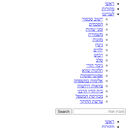
ראשי
מקורות
לענייננו
יישוב סכסוך
הסכמים
זמני שהות
משמורת
מזונות
גיטין
ילדים
רכוש
סלב
ניכור הורי
תלונות שווא
אפוטרופוסות
אלימות במשפחה
צוואות וירושות
בית הדין הרבני
מכורסת המטפל
עדשת החוקר
Search
ראשי
מקורות