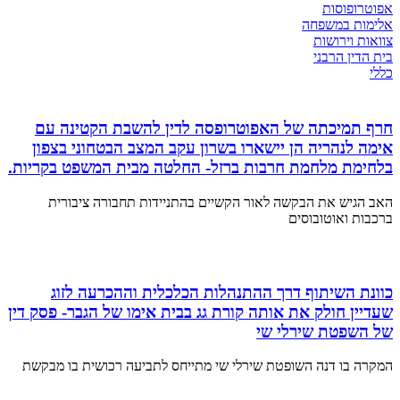
אפוטרופוסות
אלימות במשפחה
צוואות וירושות
בית הדין הרבני
כללי
חרף תמיכתה של האפוטרופסה לדין להשבת הקטינה עם
אימה לנהריה הן יישארו בשרון עקב המצב הבטחוני בצפון
בלחימת מלחמת חרבות ברזל- החלטה מבית המשפט בקריות.
האב הגיש את הבקשה לאור הקשיים בהתניידות תחבורה ציבורית
ברכבות ואוטובוסים
כוונת השיתוף דרך ההתנהלות הכלכלית וההכרעה לזוג
שעדיין חולק את אותה קורת גג בבית אימו של הגבר- פסק דין
של השפטת שירלי שי
המקרה בו דנה השופטת שירלי שי מתייחס לתביעה רכושית בו מבקשת