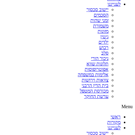
לענייננו
יישוב סכסוך
הסכמים
זמני שהות
משמורת
מזונות
גיטין
ילדים
רכוש
סלב
ניכור הורי
תלונות שווא
אפוטרופוסות
אלימות במשפחה
צוואות וירושות
בית הדין הרבני
מכורסת המטפל
עדשת החוקר
Menu
ראשי
מקורות
לענייננו
יישוב סכסוך