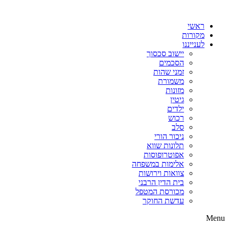
דלג
לתוכן
ראשי
מקורות
לענייננו
יישוב סכסוך
הסכמים
זמני שהות
משמורת
מזונות
גיטין
ילדים
רכוש
סלב
ניכור הורי
תלונות שווא
אפוטרופוסות
אלימות במשפחה
צוואות וירושות
בית הדין הרבני
מכורסת המטפל
עדשת החוקר
Menu