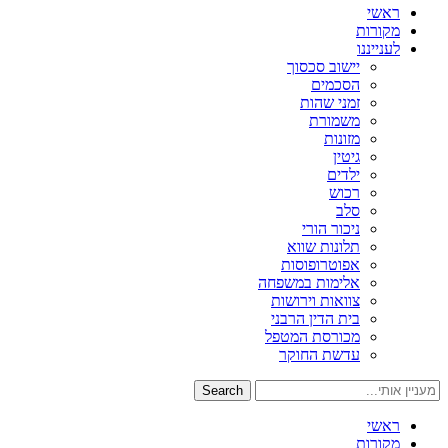
ראשי
מקורות
לענייננו
יישוב סכסוך
הסכמים
זמני שהות
משמורת
מזונות
גיטין
ילדים
רכוש
סלב
ניכור הורי
תלונות שווא
אפוטרופוסות
אלימות במשפחה
צוואות וירושות
בית הדין הרבני
מכורסת המטפל
עדשת החוקר
Search
ראשי
מקורות