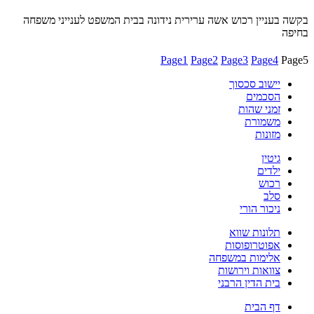
בקשה בעניין רכוש אשה ערירית נידונה בבית המשפט לענייני משפחה
בחיפה
Page
1
Page
2
Page
3
Page
4
Page
5
יישוב סכסוך
הסכמים
זמני שהות
משמורת
מזונות
גיטין
ילדים
רכוש
סלב
ניכור הורי
תלונות שווא
אפוטרופוסות
אלימות במשפחה
צוואות וירושות
בית הדין הרבני
דף הבית