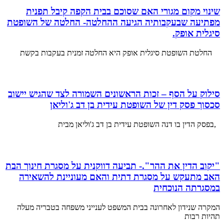
שינוי מקום מגורי האם שסוכם בבית הקפה קיבל תפנית
מפתיעה שבעקבותיה הגיעה ההחלטה- החלטה של השופטת
סיגלית אופק.
החלטת השופטת סיגלית אופק היא החלטה זמנית בעקבות בקשת
סילוק על הסף – זכות הראשונים השמורה לצד שהגיש יישוב
סכסוך פסק דין של השופטת עידית בן דב ג'וליאן
,בפסק הדין בו דנה השופטת עידית בן דב ג'וליאן מבית
"יקוב הדין את ההר".- תביעה דווקנית על מסגרת חינוך הבת
האב מתעקש על מסגרת דתית והאם מעוניינת להשאירה
במסגרתה הנוכחית
המקרה שנידון לאחרונה בבית המשפט לענייני משפחה בטבריה מעלה
תהיות רבות