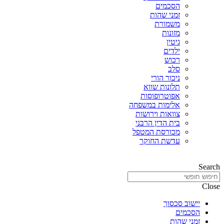
הסכמים
זמני שהות
משמורת
מזונות
גיטין
ילדים
רכוש
סלב
ניכור הורי
תלונות שווא
אפוטרופוסות
אלימות במשפחה
צוואות וירושות
בית הדין הרבני
מכורסת המטפל
עדשת החוקר
Search
Close
יישוב סכסוך
הסכמים
זמני שהות