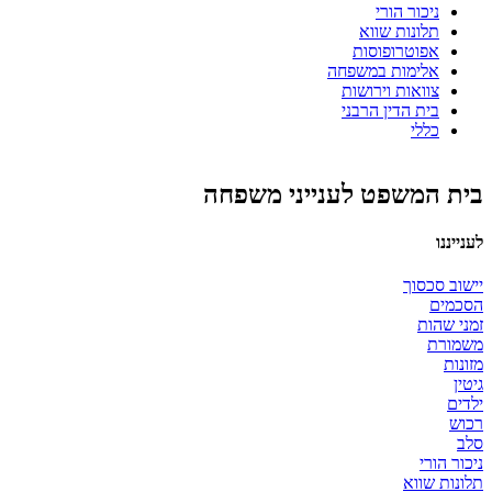
ניכור הורי
תלונות שווא
אפוטרופוסות
אלימות במשפחה
צוואות וירושות
בית הדין הרבני
כללי
בית המשפט לענייני משפחה
לענייננו
יישוב סכסוך
הסכמים
זמני שהות
משמורת
מזונות
גיטין
ילדים
רכוש
סלב
ניכור הורי
תלונות שווא