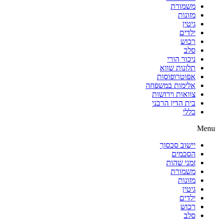
משמורת
מזונות
גיטין
ילדים
רכוש
סלב
ניכור הורי
תלונות שווא
אפוטרופוסות
אלימות במשפחה
צוואות וירושות
בית הדין הרבני
כללי
Menu
יישוב סכסוך
הסכמים
זמני שהות
משמורת
מזונות
גיטין
ילדים
רכוש
סלב