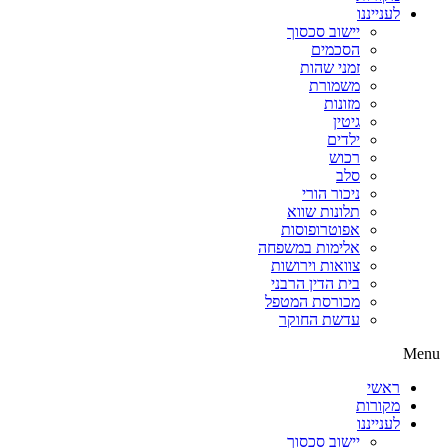
לענייננו
יישוב סכסוך
הסכמים
זמני שהות
משמורת
מזונות
גיטין
ילדים
רכוש
סלב
ניכור הורי
תלונות שווא
אפוטרופוסות
אלימות במשפחה
צוואות וירושות
בית הדין הרבני
מכורסת המטפל
עדשת החוקר
Menu
ראשי
מקורות
לענייננו
יישוב סכסוך