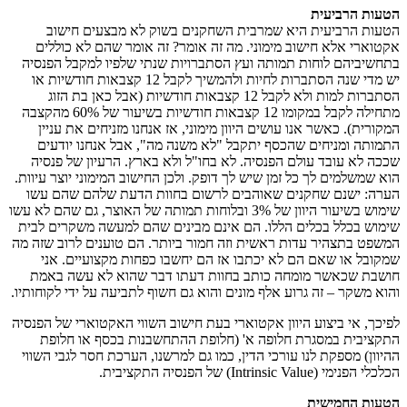
הטעות הרביעית
הטעות הרביעית היא שמרבית השחקנים בשוק לא מבצעים חישוב
אקטוארי אלא חישוב מימוני. מה זה אומר? זה אומר שהם לא כוללים
בתחשיביהם לוחות תמותה ועץ הסתברויות שנתי שלפיו למקבל הפנסיה
יש מדי שנה הסתברות לחיות ולהמשיך לקבל 12 קצבאות חודשיות או
הסתברות למות ולא לקבל 12 קצבאות חודשיות (אבל כאן בת הזוג
מתחילה לקבל במקומו 12 קצבאות חודשיות בשיעור של 60% מהקצבה
המקורית). כאשר אנו עושים היוון מימוני, אז אנחנו מזניחים את עניין
התמותה ומניחים שהכסף יתקבל "לא משנה מה", אבל אנחנו יודעים
שככה לא עובד עולם הפנסיה. לא בחו"ל ולא בארץ. הרעיון של פנסיה
הוא שמשלמים לך כל זמן שיש לך דופק. ולכן החישוב המימוני יוצר עיוות.
הערה: ישנם שחקנים שאוהבים לרשום בחוות הדעת שלהם שהם עשו
שימוש בשיעור היוון של 3% ובלוחות תמותה של האוצר, גם שהם לא עשו
שימוש בכלל בכלים הללו. הם אינם מבינים שהם למעשה משקרים לבית
המשפט בתצהיר עדות ראשית וזה חמור ביותר. הם טוענים לרוב שזה מה
שמקובל או שאם הם לא יכתבו אז הם יחשבו כפחות מקצועיים. אני
חושבת שכאשר מומחה כותב בחוות דעתו דבר שהוא לא עשה באמת
והוא משקר – זה גרוע אלף מונים והוא גם חשוף לתביעה על ידי לקוחותיו.
לפיכך, אי ביצוע היוון אקטוארי בעת חישוב השווי האקטוארי של הפנסיה
התקציבית במסגרת חלופה א' (חלופת ההתחשבנות בכסף או חלופת
ההיוון) מספקת לנו עורכי הדין, כמו גם למרשנו, הערכת חסר לגבי השווי
הכלכלי הפנימי (Intrinsic Value) של הפנסיה התקציבית.
הטעות החמישית