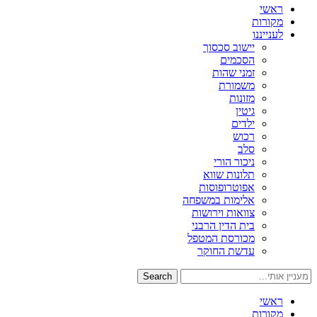
ראשי
מקורות
לענייננו
יישוב סכסוך
הסכמים
זמני שהות
משמורת
מזונות
גיטין
ילדים
רכוש
סלב
ניכור הורי
תלונות שווא
אפוטרופוסות
אלימות במשפחה
צוואות וירושות
בית הדין הרבני
מכורסת המטפל
עדשת החוקר
Search
ראשי
מקורות