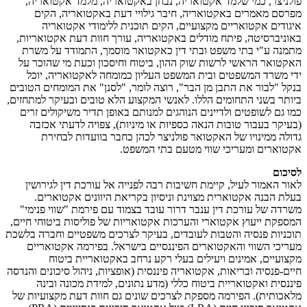
פולניצר, כמי שלמד אקטואריה, נבחן באקטואריה, מלמד אקטואריה,
מפרסם מאמרים באקטואריה, חיבר גילויי דעת באקטואריה, הקים
איגודים אקטואריים מקצועיים, הקים תוכנית ללימודי אקטואריה
באוניברסיטה, פיתח מודלים באקטואריה, עורך חוות דעת אקטואריות,
מתמנה ע"י בתי משפט ובתי דין כאקטואר מוסמך, התמודד על משרת
האקטואר הראשי לרשות שוק ההון, ביטוח וחיסכון וכעת מי שהוכר על
ידי משרד המשפטים ובית המשפט העליון כמומחה לאקטואריה, יוכל
בנקל "לבור את התבן מן הבר", רוצה לומר, "לסנן" את המומחים הטובים
ביותר בשני התחומים הללו. לאנשי המקצוע הלא טובים ובעיקר למתחזים,
כמו גם לשופטים ולדיינים הנוהגים למנותם באופן תדיר משיקולים זרים
(בעיקר בעבור טובות הנאה כספיות או מיניות), צפויה לדעתי אכזבה
גדולה ממינויו של האקטואר פולניצר לכהן כחבר בוועדות לבחירת
אקטוארים ומעריכי שווי מטעם בתי המשפט.
לסיכום
לאור האמור לעיל, קיימת חשיבות רבה לפנייה אל עורכת דין לגירושין
בעלת הבנה אקטוארית מצוינת וניסיון בקריאת היוונים אקטוארים.
משרדה של עורכת דין ענבר דרור עובד בצמוד עם פירמת "שווי פנימי"
המספקת ייעוץ אקטוארי והערכות אקטואריות של פוליסות ביטוחי חיים,
תוכניות פנסיה והטבות לעובדים, בעיקר לצרכים משפטיים וחברה בלשכת
מעריכי השווי והאקטוארים הפיננסיים בישראל. בפירמה אקטואריים
מקצועיים, אמינים ויעילים בעלי רקע נרחב באקטואריית ביטוח
חיים-פנסיה ובריאות, אקטואריה פיננסית (אופציות, ניהול סיכונים והנדסה
פיננסית ואקטואריית ביטוח כללי (מדע נתונים, למידת מכונה ובינה
מלאכותית). הפירמה מספקת לצרכים שונים גם חוות דעת מקצועיות של