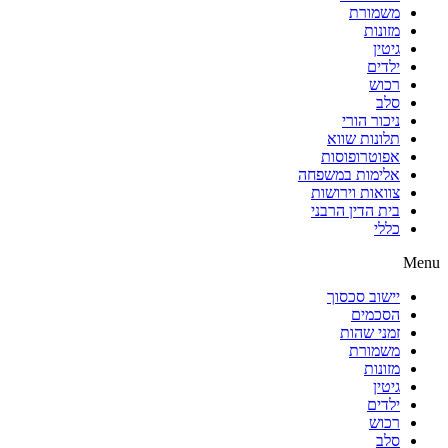
משמורת
מזונות
גיטין
ילדים
רכוש
סלב
ניכור הורי
תלונות שווא
אפוטרופוסות
אלימות במשפחה
צוואות וירושות
בית הדין הרבני
כללי
Menu
יישוב סכסוך
הסכמים
זמני שהות
משמורת
מזונות
גיטין
ילדים
רכוש
סלב