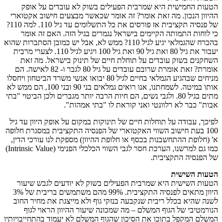
הטעות החמישית היא שמרבית הפעילים בשוק לא עובדים על אופק
ההיוון הנכון. מה זאת אומר? זה אומר שכאשר מבצעים חישוב אקטוארי
של פנסיה תקציבית אז פורסים את כל התשלומים עד גיל 110. למה 110?
כי לוחות התמותה הקיימים בישראל נגמרים בגיל הזה. האם זה אומר
בהכרח שהגמלאי יגיע לגיל 110? ממש לא, אבל יש כמובן הסתברות שהוא
יעבור את גיל 80 ואת גיל 90 ואת גיל 100 ויגיע לגיל 110. לצערי מרבית
השחקנים בשוק עובדים על תוחלת חיים של תינוק בישראל. מה זאת
אומרת? זאת אומרת שרובם עובדים על גיל 80 לגבר ו- 82 לאישה. הם
מניחים שבהגיע הגמלאי בחיים לגיל 80 יבואו אנשי משרד הביטחון ויחסלו
אותו במיטה. לשמחתנו, אנו רואים גמלאים בני 90 ובני 100, הם ממש לא
מתים בגיל 80. ולגבי נשים, הם חיות הרבה יותר מגברים ולכן הביטוי "בתי
אבות" כבר לא רלוונטי ואני קוראת לו "בתי אמהות".
לפיכך, עבודה על תוחלות חיים של תינוקות במקום על אופק היוון עד גיל
100 בעת חישוב השווי האקטוארי של הפנסיה התקציבית במסגרת חלופה
א' (חלופת ההתחשבנות בכסף או חלופת ההיוון) מספקת לנו עורכי הדין,
כמו גם למרשנו, הערכת חסר לגבי השווי הכלכלי הפנימי (Intrinsic Value)
של הפנסיה התקציבית.
הטעות השישית
הטעות השישית היא שמרבית הפעילים בשוק לא יודעים לגבש שיעור
היוון מתאים לפנסיה התקציבית. 99% מהם משתמשים בריבית של 3%
לשנה שהיא בכלל ריבית שנקבעה בנזקי גוף ולא מייצגת את מחיר החוב
הנורמטיבי של הגוף המשלם – מה שמכונה שיעור ההיוון הראוי לגוף
המשלם המקפל בתוכו את הסיכון שהגוף המשלם לא יעמוד בהתחייבויותיו