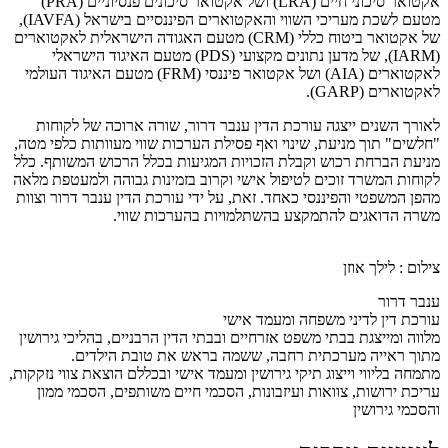
אקטואר סיכוני חיים (LRA) ושל אקטואר סיכונים פנסיוניים (PRA)
מטעם לשכת מעריכי השווי והאקטוארים הפיננסיים בישראל (IAVFA),
של אקטואר ביטוח כללי (CRM) מטעם האגודה הישראלית לאקטוארים
(IARM), של מדען נתונים מקצועי (PDS) מטעם האיגוד הישראלי
לאקטוארים (AIA) ושל אקטואר פיננסי (FRM) מטעם האיגוד העולמי
לאקטוארים (GARP).
לאורך השנים ייצגה עורכת הדין ענבר דרור, שורה ארוכה של לקוחות
"חלשים" תוך מניעת, שינוי ואף פסילת הערכות שווי מעוותות כלפי מטה,
מניעת הברחת רכוש וקבלת הזכויות המגיעות בכלל הרכוש המשותף. כלל
לקוחות המשרד זוכים לטיפול אישי וקרוב בזמינות גבוהה ולמעטפת מלאה
מהפן המשפטי והפיננסי כאחד. זאת, על ידי עורכת הדין ענבר דרור וצוות
משרה הדואגים להתמקצע בהשתלמויות בהערכות שווי.
צילום : לילך אוזן
ענבר דרור
עורכת דין לדיני משפחה ומעמד אישי
מלווה ומייצגת בבתי משפט אזרחיים ובבתי הדין הרבניים, בהליכי גירושין
מתוך ראייה מערכתית רחבה, ששמה בראש את טובת הילדים.
מתמחה בליווי וייצוג תיקי גירושין ומעמד אישי ובכללם הוצאת צווי נזקקות,
עריכת ירושות, צוואות ועיזבונות, הסכמי חיים משותפים, הסכמי ממון
והסכמי גירושין