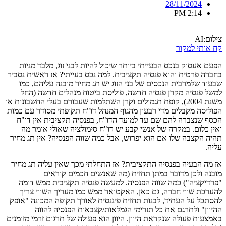
28/11/2024
2:14 PM
צילום:AI
קח אותי למקור
הפעם אעסוק בנכס הבעייתי ביותר שיכול להיות לבני זוג, מלבד מניות
בחברה פרטית והוא פנסיה תקציבית. למה נכס בעייתי? אז ראשית נסביר
שבעוד שלמרבית הנכסים של בני הזוג יש תג מחיר מובנה עליהם, כמו
למשל פנסיה מקרן פנסיה חדשה, פוליסת ביטוח מנהלים חדשה (החל
משנת 2004), קופת תגמולים וקרן השתלמות שעבורם בעלי החשבונות או
הפוליסה מקבלים מדי רבעון מהגוף המנהל דו"ח תקופתי מסודר עם כמות
הכסף שנצברה להם שם עד למועד הדו"ח, בפנסיה תקציבית אין דו"ח
ואין כלום. במקרה של אנשי קבע יש דו"ח סימולציה שאולי אומר מה
תהיה הקצבה שלו אם הוא יפרוש, אבל כמה שווה הפנסיה? אין תג מחיר
עליה.
אז מה הבעיה בפנסיה התקציבית? אז התחלתי מכך שאין עליה תג מחיר
מובנה ולכן מדובר במתן תחזית (מה שאנשים חכמים קוראים
"פרדיקציה") כמה שווה הפנסיה. למעשה פנסיה תקציבית ממש דומה
להערכת שווי חברה, גם כאן, האקטואר ממש כמו מעריך השווי צריך
להסתכל על העתיד, לבנות תחזית פיננסית לאורך תקופה המכונה "אופק
ההיוון" ולתרגם את כל תזרימי הגמלאות/קצבאות הפנסיה להווה
באמצעות פעולה שנקראת היוון. היוון הוא פעולה של תרגום זרמי מזומנים