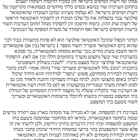
עסקי של רשות המיסים בישראל והן במכרז להקמת רשימת יועצים
בתחום הערכות שווי בנושא נכסים בלתי מוחשיים בעסקאות מקרקעין של
רשות המיסים בישראל. לא נעלמה מעינינו כמובן העובדה שהאקטואר
פולניצר עבר בהצלחה את כל שלבי המכרז הן לתפקיד האקטואר הראשי
של רשות שוק ההון, ביטוח וחיסכון והן לתפקיד מנהל תחום הערכות השווי
ברשות המיסים בישראל ואף התמודד על משרת המפקח על הבנקים".
המינוי הכפול שקיבל האקטואר פולניצר הוא לא פחות מתעודת כבוד לכך
שהוא כיום האקטואר ומעריך השווי מספר 1 בישראל (בין אם אקטוארים
ורואי חשבון בשוק מודים בכך שהוא מומחה לאקטואריה, בר סמכא
בהערכות שווי ובעל מקצוע מוערך בתחומים הללו ובין אם לאו). התפקיד
שהאקטואר פולניצר קיבל מעצם מינויו: "לשבת בשולחן השופטים"
בתוכנית "כוכב נולד לאקטוארים ומעריכי שווי" (הווה אומר- לכהן כחבר
בוועדות לבחירת מומחים), פשוט "נתפר" למידותיו והוא היחיד שיכול
לבחון באופן מקצועי והגון, לנתח בצורה מעמיקה והוגנת ולאחר מכן גם
לסווג לאחת משתי קטגוריות (מקצועית או לא) כל חוות דעת אקטוארית
או הערכת שווי כלכלית ששלח כל מועמד ליחידת המומחים של הנהלת
בתי המשפט במסגרת בקשתו להיכלל ברשימות האקטוארים ומעריכי
השווי מטעם בתי המשפט.
כעורכת דין למשפחה, אני לא מכירה עוד מומחה בארץ עם רקורד מרשים
שכזה בתחומי האקטואריה, בוודאי לא מהחומר שמתמנה מטעם בתי
המשפט למשפחה ובתי הדין הרבניים בתיקי גירושין, ולכן לדעתי אין זה
פלא ששר המשפטים בחר ברועי כמומחה היחידי שיכהן כחבר בשתי
וועדות לבחירת מומחים ולא רק באחת!!! לעניות דעתי, האקטואר