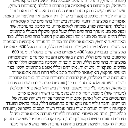
(הערכות שווי), הואיל והתרשמנו שמכלל נציגי האיגודים המקצועיים
בישראל, הן בתחום האקטואריה והן בתחום הכלכלה (הערכות השווי),
אשר הגישו בקשה לכהן כחבר בוועדה לבחירת אקטוארים ו/או כחבר
בוועדה לבחירת כלכלנים (מעריכי שווי), רק האקטואר פולניצר הנו באמת
אוטוריטה מקצועית ידועה ומוכרת בישראל בתחומים של אקטואריה
וכלכלה (הערכות שווי), מומחה לאקטואריה, בר סמכא בהערכות שווי
ובעל מקצוע מוערך בתחומים הללו שעל סמך משקלו הסגולי בתחומים
הללו הקים איגוד מקצועי מוכר ובעל מוניטין הפועל בתחומים הללו. בצד
האקדמי-תיאורטי, האקטואר פולניצר מחזיק בתעודות אקדמיות והסמכות
מקצועיות בינלאומיות ומקומיות בתחומים הללו, פרסם מעל 600 מאמרים
מקצועיים בעברית, מעל 400 מאמרים מקצועיים באנגלית ומעל 600
סרטונים בתחומים הללו, הרצה בקורסים והעביר סמינרים והשתלמויות
מקצועיות בתחומים הללו, הקים תוכניות הסמכה בתחומים הללו ופיתח
מודלים, פונקציות, משוואות, אומדנים וכללי אצבע בתחומים הללו. בצד
המעשי-פרקטי, האקטואר פולניצר כתב אלפי חוות דעת אקטואריות
והערכות שווי כלכליות, יעץ לחברות ציבוריות ופרטיות כמו גם לחברות
ביטוח בישראל ולמנהל תחום בכיר (אופציות לעובדים) ברשות המיסים
בישראל, התמנה ע"י בתי משפט ובתי דין בישראל כאקטואר וככלכלן
(מעריך שווי) מוסמך, ייסד את לשכת מעריכי השווי והאקטוארים
הפיננסיים בישראל (ארגון אקטוארי שהוכר על ידי רשויות שונות של
המדינה), חיבר גילויי דעת מקצועיים בתחומים הללו, עמד בראש הוועדה
לקביעת מדיניות הערכות שווי עבור עובדי רשות המסים בישראל ("וועדת
פולניצר"), נמנה על מייסדי התוכנית ללימודי תעודה אקטואריה וניהול
סיכונים באוניברסיטת בן-גוריון בנגב, הקים קבוצת מעריכי שווי שזכתה הן
במכרז להקמת רשימת יועצים בתחום הערכות שווי בנושא שינוי מבנה