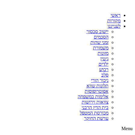
דלג
לתוכן
ראשי
מקורות
לענייננו
יישוב סכסוך
הסכמים
זמני שהות
משמורת
מזונות
גיטין
ילדים
רכוש
סלב
ניכור הורי
תלונות שווא
אפוטרופוסות
אלימות במשפחה
צוואות וירושות
בית הדין הרבני
מכורסת המטפל
עדשת החוקר
Menu