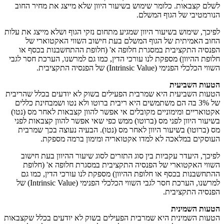
לשלם קצבאות. כלומר שימוש בשיעור היוון שלא מייצג את מחיר החוב
הנורמטיבי של הגוף המשלם.
לפיכך, שימוש בשיעור היוון שמגיע מתחום נזקי הגוף ושלא מייצג את עלות
החוב האמיתית של הגוף המשלם בעת חישוב השווי האקטוארי של
הפנסיה התקציבית במסגרת חלופה א' (חלופת ההתחשבנות בכסף או
חלופת ההיוון) מספקת לנו עורכי הדין, כמו גם למרשנו, הערכת חסר לגבי
השווי הכלכלי הפנימי (Intrinsic Value) של הפנסיה התקציבית.
הטעות השביעית
הטעות השביעית היא שמרבית הפעילים בשוק לא יודעים בכלל שהריבית
של 3% בה הם משתמשים היא ריבית ברוטו ולא נטו ושמבחינת כללים
אקטואריים ומימוניים מקובלים אי אפשר להוון קצבאות לאחר מס (נטו)
בשיעור היוון לפני מס (ברוטו) ממש כפי שאי אפשר להוון קצבאות לפני
מס (ברוטו) בשיעור היוון לאחר מס (נטו). הבעיה נעוצה בכך שמרבית
העוסקים במלאכה לא למדו אקטואריה ומימון ברמה מספקת.
לפיכך, היעדר עקביות בין סוג התזרים לסוג שיעור ההיוון בעת חישוב
השווי האקטוארי של הפנסיה התקציבית במסגרת חלופה א' (חלופת
ההתחשבנות בכסף או חלופת ההיוון) מספקת לנו עורכי הדין, כמו גם
למרשנו, הערכת חסר לגבי השווי הכלכלי הפנימי (Intrinsic Value) של
הפנסיה התקציבית.
הטעות השמינית
הטעות השמינית היא שמרבית הפעילים בשוק לא יודעים בכלל שקצבאות