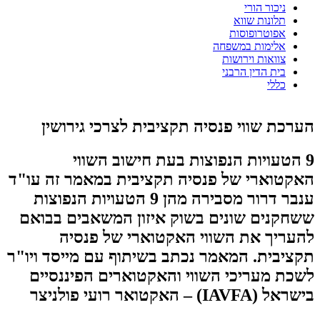
ניכור הורי
תלונות שווא
אפוטרופוסות
אלימות במשפחה
צוואות וירושות
בית הדין הרבני
כללי
הערכת שווי פנסיה תקציבית לצרכי גירושין
9 הטעויות הנפוצות בעת חישוב השווי
האקטוארי של פנסיה תקציבית במאמר זה עו"ד
ענבר דרור מסבירה מהן 9 הטעויות הנפוצות
ששחקנים שונים בשוק איזון המשאבים בבואם
להעריך את השווי האקטוארי של פנסיה
תקציבית. המאמר נכתב בשיתוף עם מייסד ויו"ר
לשכת מעריכי השווי והאקטוארים הפיננסיים
בישראל (IAVFA) – האקטואר רועי פולניצר