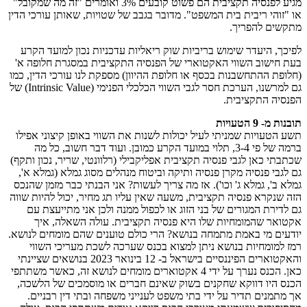
מגיע לפנסיה תקציבית הם פשוט קובעים 3% ואומרים "זה מה שמקובל"
או "זוהי ריבית בית המשפט". מדובר בגבב של שטויות, שאותן עורכי הדין
מתקשים להפריך.
לפיכך, היעדר שימוש בריביות שוק ריאליות עדכניות נכון למועד הקרע
בעת חישוב השווי האקטוארי של הפנסיה התקציבית במסגרת חלופה א'
(חלופת ההתחשבנות בכסף או חלופת ההיוון) מספקת לנו עורכי הדין, כמו
גם למרשנו, הערכת חסר לגבי השווי הכלכלי הפנימי (Intrinsic Value) של
הפנסיה התקציבית.
תובנות מ- 9 הטעויות
תשע הטעויות שמניתי לעיל יכולות לשנות את השווי באופן קיצוני אפילו
ברמה של פי 3-4, תלוי במועד הקרע כמובן. ועוד דבר חשוב, כל מה
שכתבתי כאן לגבי פנסיה תקציבית אפליקבילי (רלוונטי, שריר, נכון ותקף)
גם לגבי פנסיה מקרן פנסיה ותיקה וביטוח מנהלים מסוג גמלא (גמלא א',
גמלא ב', גמלא ג' וכו'). אז מה צריך לעשות? אני הבנתי כבר מזמן שהנכס
הזה שנקרא פנסיה תקציבית, משעה שאין עליו תג מחיר, יכול להיות שווה
גם לדירת המגורים של בני הזוג או לכפול ממנה ולכן אני מתייעצת עם
אקטואר שהמומחיות שלו היא פנסיה תקציבית. עולה השאלה, איך
יודעים מי באמת מתמחה בנושא? הרי כולם טוענים שהם מומחים לנושא.
רמז למומחיות בנושא ניתן למצוא בכנס שערכה לשכת מעריכי השווי
והאקטוארים הפיננסיים בישראל ב- 12 בינואר 2023 בנושאים שציינתי
כאן. הכנס נערך על ידי 4 אקטוארים מומחים לנושא זה, כאשר משתתפי
הכנס היו דווקא שחקנים בשוק שאינם חברים או מוסמכים של הלשכה,
אך מתמנים תדיר על ידי בתי משפט לענייני משפחה ובתי דין רבניים.