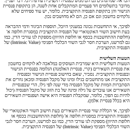
הבראה שמתנהגים גם הם ממש כפנסיה תקציבית עודפת לכל דבר ועניין.
מדובר בתשלומים חד פעמיים המתקבלים אחת לשנה, הן בתקופת פנסיית
הגישור והן בתקופת הפנסיה התקציבית. כלומר, יש עוד ספיחים שלא
נלקחים בחשבון וגם אם כן, הם לא מחושבים נכון.
לפיכך, אי התחשבות נכונה במענקי היובל, תוספות הביגוד ודמי ההבראה
בעת חישוב השווי האקטוארי של הפנסיה התקציבית במסגרת חלופה א'
(חלופת ההתחשבנות בכסף או חלופת ההיוון) מספקת לנו עורכי הדין, כמו
גם למרשנו, הערכת חסר לגבי השווי הכלכלי הפנימי (Intrinsic Value) של
הפנסיה התקציבית.
הטעות השלישית
הטעות השלישית היא שמרבית העוסקים במלאכה לא לוקחים בחשבון
את פנסיית השאירים (קרי, פנסיית האלמנה) הגלומה בפנסיית הגישור
ובפנסיה התקציבית. נסביר, שאם בחישוב פנסיית הגישור ובפנסיה
התקציבית אנו מתחשבים בגילו ומינו של מקבל הפנסיה ומכאן גוזרים את
הסתברות המוות של מקבל הפנסיה מדי שנה לפי גילו, הרי שבפנסיית
השאירים אנו עובדים על גילה ומינה של בת הזוג של מקבל הפנסיה (יכול
להיות גם הפוך, כלומר, שמקבלת הפנסיה היא אישה ושפנסיית השאירים
היא בכלל פנסיית אלמן).
לפיכך, אי הכללת שווי פנסיית השאירים בעת חישוב השווי האקטוארי של
הפנסיה התקציבית במסגרת חלופה א' (חלופת ההתחשבנות בכסף או
חלופת ההיוון) מספקת לנו עורכי הדין, כמו גם למרשנו, הערכת חסר לגבי
השווי הכלכלי הפנימי (Intrinsic Value) של הפנסיה התקציבית.