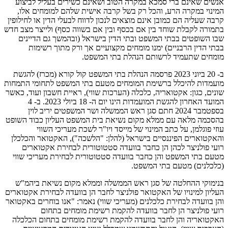
אנשים שאינם ברי סמכא במקרה הטוב ושאינם כשירים בעליל לביצוע
המינוי במקרה הרע, והכל רק בשל קרבה אישית שלהם למומחים אלו,
קרבה שעליה הם כמובן אינם מוצאים לנכון לדווח לבעלי הדין או לחילופין
בתמורה לקבלת שוחד בין אם בכסף ובין אם בשווה כסף) ולייצר מצב חדש
שבו השופטים בבתי המשפט ובתי הדין בישראל (ובהמשך גם הדיינים
בבתי הדין הרבניים) ימנו מומחים מקצועיים אך ורק מתוך רשימות
מומחים שתעמיד לרשותם הנהלת בתי המשפט.
ב- 20 ביוני 2023 פרסמה הנהלת בתי המשפט קול קורא (מכרז) להגשת
מועמדות להיכלל ברשימת המומחים מטעם בתי המשפט לתחומי התמחות
שונים, כגון: אקטואריה, כלכלה (הערכות שווי), ראיית חשבון ועוד, כאשר
המועד האחרון להגשת המועמדות הינו יום ה- 18 ביולי 2023. ב- 4
בספטמבר 2024 חתם סגן ראש הממשלה ושר המשפטים יריב לוין
בהסכמה מלאה עם ממלא מקום נשיאת בית המשפט העליון כבוד השופט
עוזי פוגלמן, על כתב המינוי של מייסד ויו"ר לשכת מעריכי השווי
והאקטוארים הפיננסיים בישראל (להלן: "הלשכה"), האקטואר והכלכלן
רועי פולניצר לכהן הן כחבר בוועדה סטטוטורית לבחירת אקטוארים
מטעם בתי המשפט והן כחבר בוועדה סטטוטורית לבחירת מעריכי שווי
(כלכלנים) מטעם בתי המשפט.
בנימוקי ההחלטה של סגן ראש הממשלה וממלא מקום נשיאת ביהמ"ש
העליון למינויו של האקטואר פולניצר לחבר הן בוועדה לבחירת אקטוארים
והן בוועדה לבחירת כלכלנים (מעריכי שווי) נאמר: "אנו בוחרים באקטואר
רועי פולניצר הן לחבר בוועדה להקמת רשימת מומחים בתחום
האקטואריה והן לחבר בוועדה להקמת רשימת מומחים בתחום הכלכלה