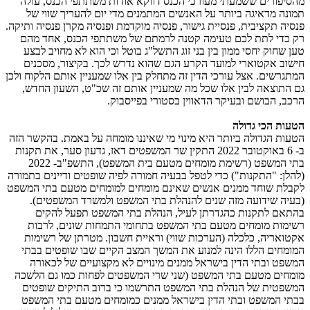
מהסיפורים ששמעתי מעורכי הכנס דווקא אודות משתתפי הכנס, עולה
תמונה מדאיגה ביותר על האנשים המתמנים מדי יום להעריך שווי של
פנסיה תקציבית, פנסיית גישור, פנסיה מוקדמת ופנסיה מקרן פנסיה ותיקה.
רק כדי לתת לכם טעימה קטנה לרמתם של משתתפי הכנס, אחד מהם
טען שחוק יחסי ממון בין בני זוג התשל"ג בוטל וכי הוא לא מחויב לבצע
חישוב אקטוארי למועד הקרע הגם שהוא נדרש לכך. בקיצור, מסכנים
המתגרשים. אצל עורכי הדין זה מתחלק בין אלו שמעניין אותם הלקוח ולכן
גם התוצאה לבין אלו שכל מה שמעניין אותם זה שכ"ט, השעון החדש,
הרכב, הבושם ובעיקר הדאווין בסטורי בפייסבוק.
הטעות הכי גדולה
הטעות הגדולה ביותר היא מינוי מי שאיננו מומחה על באמת. בהקשר הזה
ב- 6 באוקטובר 2022 התקין שר המשפטים דאז, גדעון סער, את תקנות
בתי המשפט (רשימת מומחים מטעם בית המשפט), התשפ"ב- 2022
(להלן: "התקנות") כדי לטפל בבעיה חמורה לפיה שופטים ודיינים בתמורה
לקבלת שוחד ממנים אנשים שאינם מומחים למומחים מטעם בתי המשפט
(בעיה שידועה מזה שנים להנהלת בתי המשפט ולמשרד המשפטים).
בהתאם לתקנות כהגדרתן לעיל, הנהלת בתי המשפט תפעל להקים
רשימות מומחים מטעם בתי המשפט בתחומי התמחות שונים, לרבות
אקטואריה, כלכלה (הערכות שווי) וראיית חשבון. מטרתן של רשימות
המומחים הללו הינה למנוע את המשך המצב הקיים שבו שופטים בבתי
המשפט ובתי הדין בישראל ממנים מינויים לא מקצועיים של לכאורה
מומחים מטעם בתי המשפט (שני שרי המשפטים לפחות כמו גם הלשכה
המשפטית של הנהלת בתי המשפט התרשמו כי ברוב התיקים שופטים
בבתי המשפט ובתי הדין בישראל ממנים כמומחים מטעם בתי המשפט