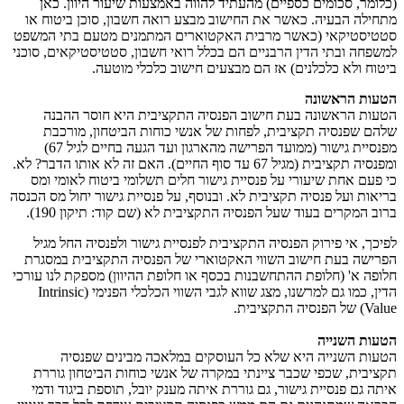
(כלומר, סכומים כספיים) מהעתיד להווה באמצעות שיעור היוון. כאן
מתחילה הבעיה. כאשר את החישוב מבצע רואה חשבון, סוכן ביטוח או
סטטיסטיקאי (כאשר מרבית האקטוארים המתמנים מטעם בתי המשפט
למשפחה ובתי הדין הרבניים הם בכלל רואי חשבון, סטטיסטיקאים, סוכני
ביטוח ולא כלכלנים) אז הם מבצעים חישוב כלכלי מוטעה.
הטעות הראשונה
הטעות הראשונה בעת חישוב הפנסיה התקציבית היא חוסר ההבנה
שלהם שפנסיה תקציבית, לפחות של אנשי כוחות הביטחון, מורכבת
מפנסיית גישור (ממועד הפרישה מהארגון ועד הגעה בחיים לגיל 67)
ומפנסיה תקציבית (מגיל 67 עד סוף החיים). האם זה לא אותו הדבר? לא.
כי פעם אחת שיעורי על פנסיית גישור חלים תשלומי ביטוח לאומי ומס
בריאות ועל פנסיה תקציבית לא. ובנוסף, על פנסיית גישור יחול מס הכנסה
ברוב המקרים בעוד שעל הפנסיה התקציבית לא (שם קוד: תיקון 190).
לפיכך, אי פירוק הפנסיה התקציבית לפנסיית גישור ולפנסיה החל מגיל
הפרישה בעת חישוב השווי האקטוארי של הפנסיה התקציבית במסגרת
חלופה א' (חלופת ההתחשבנות בכסף או חלופת ההיוון) מספקת לנו עורכי
הדין, כמו גם למרשנו, מצג שווא לגבי השווי הכלכלי הפנימי (Intrinsic
Value) של הפנסיה התקציבית.
הטעות השנייה
הטעות השנייה היא שלא כל העוסקים במלאכה מבינים שפנסיה
תקציבית, שכפי שכבר ציינתי במקרה של אנשי כוחות הביטחון גוררת
איתה גם פנסיית גישור, גם גוררת איתה מענק יובל, תוספת ביגוד ודמי