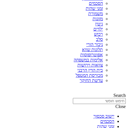
הסכמים
זמני שהות
משמורת
מזונות
גיטין
ילדים
רכוש
סלב
ניכור הורי
תלונות שווא
אפוטרופוסות
אלימות במשפחה
צוואות וירושות
בית הדין הרבני
מכורסת המטפל
עדשת החוקר
Search
Close
יישוב סכסוך
הסכמים
זמני שהות