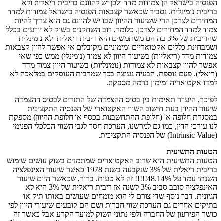
הפנסיה בישראל הן צמודות מדד ולכן יש להוונם בריבית ריאלית ולא
בריבית נומינלית. נסביר שכאשר קצבאות הפנסיה בישראל צמודות למדד
המחירים לצרכן הרי ששיעור ההיוון שבו יש להוונם גם הוא צריך להיות
צמוד למדד המחירים לצרכן. כלומר, רוב השחקנים בשוק לא יודעים בכלל
שהריבית של 3% בה הם משתמשים היא ריבית ריאלית ולא נומינלית
ושמבחינת כללים אקטואריים ומימוניים מקובלים אי אפשר להוון קצבאות
צמודות מדד (ריאליות) בשיעור היוון לא צמוד (נומינלי) ממש כפי שאי
אפשר להוון קצבאות לא צמודות (נומינליות) בשיעור היוון צמוד מדד
(ריאלי). פעם נוספת, הבעיה נעוצה בכך שמרבית העוסקים במלאכה לא
למדו אקטואריה ומימון ברמה מספקת.
לפיכך, היעדר תאימות בין בסיס ההצמדה של התזרים לבסיס ההצמדה
שיעור ההיוון בעת חישוב השווי האקטוארי של הפנסיה התקציבית
במסגרת חלופה א' (חלופת ההתחשבנות בכסף או חלופת ההיוון) מספקת
לנו עורכי הדין, כמו גם למרשנו, הערכת חסר לגבי השווי הכלכלי הפנימי
(Intrinsic Value) של הפנסיה התקציבית.
הטעות התשיעית
הטעות התשיעית היא שרוב האקטוארים שמתמנים בשוק עושים שימוש
בריבית ריאלית של 3% שנקבעה בשנת 1978 כאשר שיעור האינפלציה
השנתי עמד על 48.14%!!!!! זה לא טעות. ברור, שכאשר היום שיעור
האינפלציה סובב סביב 3% לשנה אז ריבית ריאלית של 3% היא לא
הגיונית. דבר נוסף שדי צורם לי הוא מומחים שעושים באותו תיק או
בתיקים אחרים גם הערכת שווי חברות ושם הם קובעים שיעורי היוון לפי
כושר הפירעון של החברה ולפי נתוני השוק למועד הקרע אבל כאשר זה