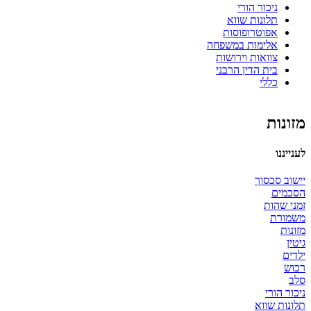
ניכור הורי
תלונות שווא
אפוטרופוסות
אלימות במשפחה
צוואות וירושות
בית הדין הרבני
כללי
מזונות
לענייננו
יישוב סכסוך
הסכמים
זמני שהות
משמורת
מזונות
גיטין
ילדים
רכוש
סלב
ניכור הורי
תלונות שווא