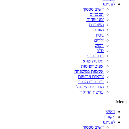
לענייננו
יישוב סכסוך
הסכמים
זמני שהות
משמורת
מזונות
גיטין
ילדים
רכוש
סלב
ניכור הורי
תלונות שווא
אפוטרופוסות
אלימות במשפחה
צוואות וירושות
בית הדין הרבני
מכורסת המטפל
עדשת החוקר
Menu
ראשי
מקורות
לענייננו
יישוב סכסוך