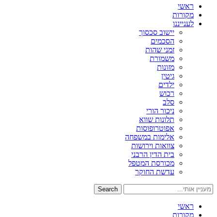
ראשי
מקורות
לענייננו
יישוב סכסוך
הסכמים
זמני שהות
משמורת
מזונות
גיטין
ילדים
רכוש
סלב
ניכור הורי
תלונות שווא
אפוטרופוסות
אלימות במשפחה
צוואות וירושות
בית הדין הרבני
מכורסת המטפל
עדשת החוקר
Search
ראשי
מקורות