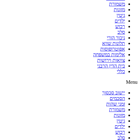
משמורת
מזונות
גיטין
ילדים
רכוש
סלב
ניכור הורי
תלונות שווא
אפוטרופוסות
אלימות במשפחה
צוואות וירושות
בית הדין הרבני
כללי
Menu
יישוב סכסוך
הסכמים
זמני שהות
משמורת
מזונות
גיטין
ילדים
רכוש
סלב