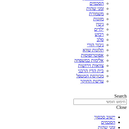
הסכמים
זמני שהות
משמורת
מזונות
גיטין
ילדים
רכוש
סלב
ניכור הורי
תלונות שווא
אפוטרופוסות
אלימות במשפחה
צוואות וירושות
בית הדין הרבני
מכורסת המטפל
עדשת החוקר
Search
Close
יישוב סכסוך
הסכמים
זמני שהות