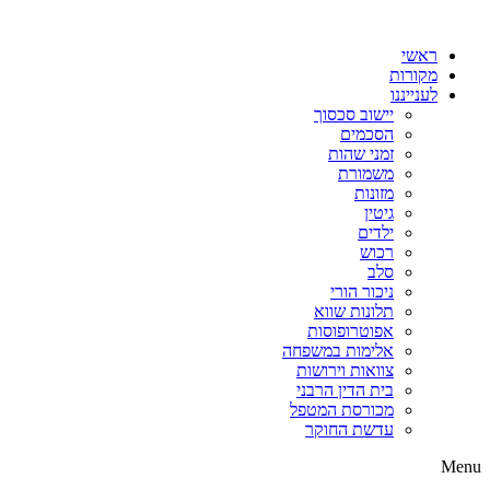
דלג
לתוכן
ראשי
מקורות
לענייננו
יישוב סכסוך
הסכמים
זמני שהות
משמורת
מזונות
גיטין
ילדים
רכוש
סלב
ניכור הורי
תלונות שווא
אפוטרופוסות
אלימות במשפחה
צוואות וירושות
בית הדין הרבני
מכורסת המטפל
עדשת החוקר
Menu